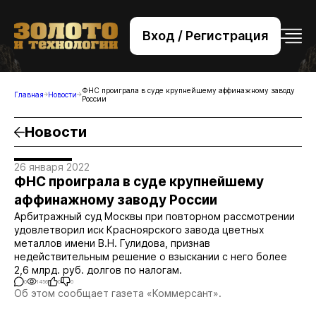
Вход / Регистрация
+7 (495) 221-76-32
bsv@zolteh.ru
ФНС проиграла в суде крупнейшему аффинажному заводу
Главная
Новости
России
Новости
26 января 2022
ФНС проиграла в суде крупнейшему
аффинажному заводу России
Арбитражный суд Москвы при повторном рассмотрении
удовлетворил иск Красноярского завода цветных
металлов имени В.Н. Гулидова, признав
недействительным решение о взыскании с него более
2,6 млрд. руб. долгов по налогам.
0
1456
0
0
Об этом сообщает газета «Коммерсант».