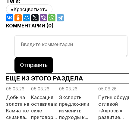
Теги:
«Красцветмет»
КОММЕНТАРИИ (
0
)
Отправить
ЕЩЕ ИЗ ЭТОГО РАЗДЕЛА
05.08.26
05.08.26
05.08.26
05.08.26
Добыча
Кассация
Эксперты
Путин обсудил
золота на
оставила в
предложили
с главой
Камчатке
силе
изменить
«Алросы»
снизилась
приговор
подходы к
развитие
на 20,3%
по делу о
регулированию
золотодобычи
в первом
незаконной
россыпной
и