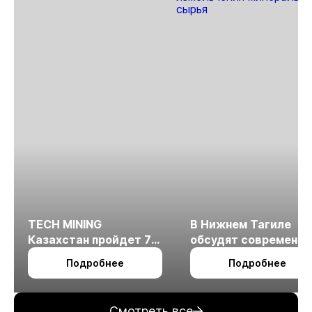
TECH MINING
В Нижнем Тагиле
Казахстан пройдет 7
обсудят современн
октября в Алматы
технологии
Подробнее
Подробнее
измельчения
минерального сырья
Смотреть все