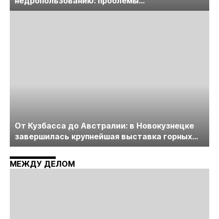
недропользованию: проблемы
лицензирования, цифровизации, экспертизы
пройдет в начале июля
От Кузбасса до Австралии: в Новокузнецке
завершилась крупнейшая выставка горных
технологий «Недра России. Уголь России и
Майнинг»
МЕЖДУ ДЕЛОМ