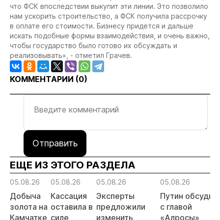
что ФСК впоследствии выкупит эти линии. Это позволило
нам ускорить строительство, а ФСК получила рассрочку
в оплате его стоимости. Бизнесу придется и дальше
искать подобные формы взаимодействия, и очень важно,
чтобы государство было готово их обсуждать и
реализовывать», - отметил Грачев.
КОММЕНТАРИИ (
0
)
Отправить
ЕЩЕ ИЗ ЭТОГО РАЗДЕЛА
05.08.26
05.08.26
05.08.26
05.08.26
Добыча
Кассация
Эксперты
Путин обсудил
золота на
оставила в
предложили
с главой
Камчатке
силе
изменить
«Алросы»