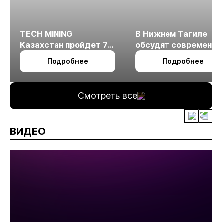
TECH MINING
В Нижнем Тагиле
Казахстан пройдет 7
обсудят современн
октября в Алматы
технологии
Подробнее
Подробнее
измельчения
минерального сырья
Смотреть все
ВИДЕО