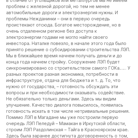
в отличие от угольщиков или металлургов мы не имеем
проблем с железной дорогой, но тем не менее
автомобильные дороги и электроэнергия нужны. И
проблемы Нежданинки – они в первую очередь
проистекают отсюда. Богатое месторождение, но в
очень отдаленном регионе без доступа к
электроэнергии годами не могло найти своего
инвестора. Наталке повезло, в начале этого года было
принято решение о субсидировании строительства ЛЭП.
Мы в ближайшее время начнем получать деньги и до
конца года начнем стройку. Сооружение ЛЭП будет
синхронизировано со строительством самого ГОКа…… У
разных проектов разная экономика, потребности в
инфраструктуре, отдача для бюджета и т. д. То, что
нужно от государства, – готовность обсуждать эти
вопросы и при необходимости оказывать содействие.
Не обязательно только деньгами. Здесь мы видим
улучшение. Качество диалога повысилось, появилась
готовность искать в том числе нетривиальные решения.
Помимо ЛЭП в Магадане мы уже построили первую
очередь ЛЭП Пеледуй – Мамакан в Иркутской области,
строим ЛЭП Раздолинская – Тайга в Красноярском крае.
Здесь была заранее достигнута договоренность о том,