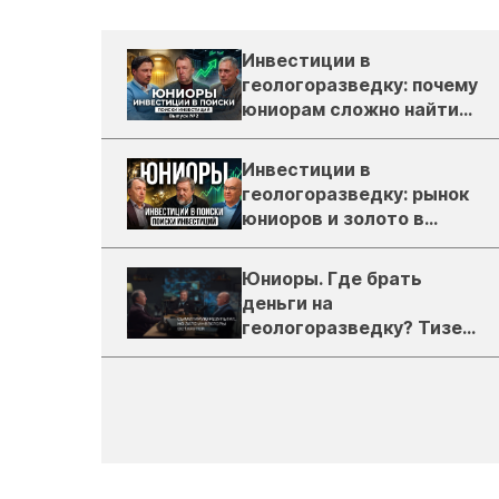
Инвестиции в
геологоразведку: почему
юниорам сложно найти
деньги
Инвестиции в
геологоразведку: рынок
юниоров и золото в
России
Юниоры. Где брать
деньги на
геологоразведку? Тизер
подкаста ЗиТ №1