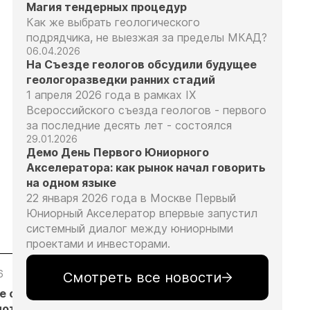
Магия тендерных процедур
Как же выбрать геологического
подрядчика, не выезжая за пределы МКАД?
06.04.2026
На Съезде геологов обсудили будущее
геологоразведки ранних стадий
1 апреля 2026 года в рамках IX
Всероссийского съезда геологов - первого
за последние десять лет - состоялся
29.01.2026
Демо День Первого Юниорного
Акселератора: как рынок начал говорить
на одном языке
22 января 2026 года в Москве Первый
Юниорный Акселератор впервые запустил
системный диалог между юниорными
проектами и инвесторами.
6
05.08.26
05.08.26
05.08.26
Смотреть все новости
е с
Добыча
Кассация
Эксперты
лотников
золота на
оставила в
предложили