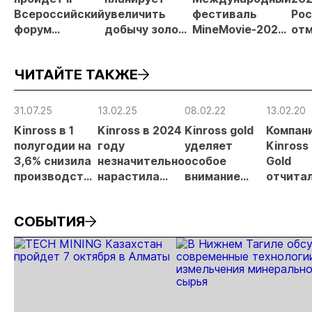
Всероссийский
увеличить
фестиваль
Рос
форум
добычу золота
MineMovie-2026
отм
«Россыпное
до 10 тонн в
открыл прием
зая
золото
2026 году
заявок
при
ЧИТАЙТЕ ТАКЖЕ
России»
рос
от
рис
31.07.25
13.02.25
08.02.22
13.02.20
про
Kinross в 1
Kinross в 2024
Kinross gold
Компан
МС
полугодии на
году
уделяет
Kinross
3,6% снизила
незначительно
особое
Gold
производство
нарастила
внимание
отчита
золота
производство
безопасности
за про
золота
движения на
год
СОБЫТИЯ
автозимнике