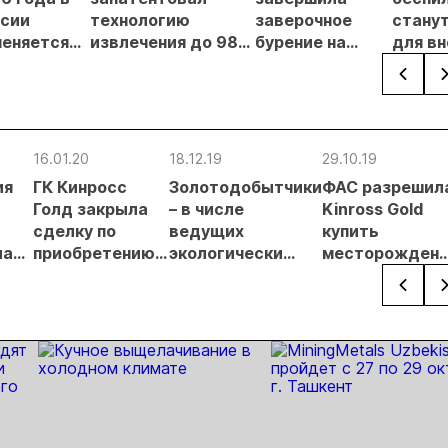
сии
технологию
заверочное
стану
еняется
извлечения до 98%
бурение на
для в
вительный
золота из
золоторудном
прове
нцип на
металлургического
месторождении
недро
сыпи:
шлака
Дегдекан
раслевые
ки и
16.01.20
18.12.19
29.10.19
гнозы для
ия
ГК Кинросс
Золотодобытчики
ФАС разрешил
Б
Голд закрыла
– в числе
Kinross Gold
сделку по
ведущих
купить
лась
приобретению
экологически
месторожден
шлый
месторождения
ответственных
в Хабаровском
Чульбаткан
компаний России
крае