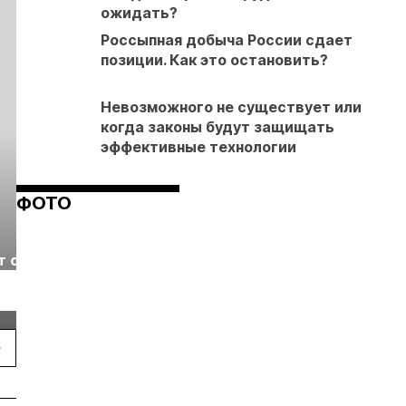
ожидать?
Россыпная добыча России сдает
позиции. Как это остановить?
Невозможного не существует или
когда законы будут защищать
эффективные технологии
ФОТО
Выставка «Рудник
Российская
т с
2026» пройдет в
отраслевая
г.
Екатеринбурге
энергетическая
Подробнее
Подробнее
конференция Р
2026