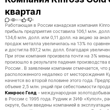
квартал
0
6519
0
0
Работающая в России канадская компания Kinros
прибыль предприятия составила 106,1 млн. долл.
134,6 млн. долл. или 0,11 долл. на акцию за ан
продаж металла увеличилась на 13% по сравне
и достигла 897,2 млн. долл. благодаря увеличе
При этом компания произвела почти на 3% мень
произошло в результате падения производства 
России . В заявлении компании отмечается, что
расположенного недалеко от месторождения Ку
начнется во второй половине этого года. Предп
объеме 2,5 млн. унций при себестоимости прод
Кинросс Голд
– международная золотодобываю
в России с 1995 года.
Рудник и ЗИФ «Купол», р
округе, были введены компанией в эксплуатацию