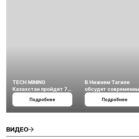
TECH MINING
В Нижнем Тагиле
Казахстан пройдет 7
обсудят современн
октября в Алматы
технологии
Подробнее
Подробнее
измельчения
минерального сырья
ВИДЕО