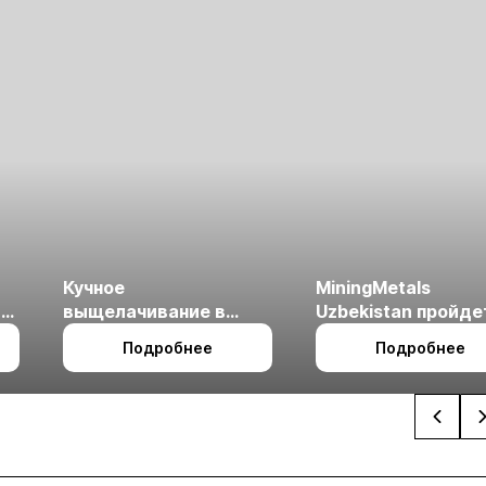
Кучное
MiningMetals
ые
выщелачивание в
Uzbekistan пройде
холодном климате
27 по 29 октября в 
Подробнее
Подробнее
Ташкент