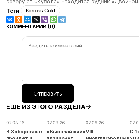
северу от «Купола» находится рудник «Двойной
Теги:
Kinross Gold
КОММЕНТАРИИ (
0
)
Отправить
ЕЩЕ ИЗ ЭТОГО РАЗДЕЛА
07.08.26
07.08.26
07.08.26
07.0
В Хабаровске
«Высочайший»
VIII
С 1
пройдет II
планирует
Международный
202