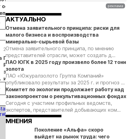
т основанием
Камчатке
силе
изменить
неплановых
снизилась
приговор
подходы к
АКТУАЛЬНО
рок
на 20,3% в
по делу о
регулированию
пользователей
первом
незаконной
россыпной
Отмена заявительного принципа: риски для
полугодии
добыче 43
золотодобычи
малого бизнеса и воспроизводства
кг золота и
на фоне
минерально-сырьевой базы
серебра на
реформы
Отмена заявительного принципа, по мнению
24.10.19
05.09.19
06.08.19
01.08.19
Урале
лицензирования
представителей отрасли, может создать д...
а
Пол
Глава
Дмитрий
Kinross
ПАО ЮГК в 2025 году произвело более 12 тонн
Роллинсон
Минприроды
Кобылкин
приобретает
золота
заявил об
провел
встретился
месторожден
ПАО «Южуралзолото Группа Компаний»
ие
интересе
рабочую
с вице-
в Хабаровском
опубликовало результаты за 2025 г. и прогноз ...
инвесторов
встречу с
президентом
крае
Комитет по экологии продолжает работу над
к добыче
Полом
Кинросс
законопроектом о рекультивационных фондах
золота в
Роллинсоном
Голд
Сегодня с участием профильных ведомств,
России
экспертов, представителей добывающих ком...
МНЕНИЯ
Поколение «Альфа» скоро
выйдет на рынок труда: чего