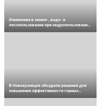
Изменения в земле-, водо- и
лесопользовании при недропользовании
обсудят на семинаре «ПравоТЭК»
В Новокузнецке обсудили решения для
повышения эффективности горных
предприятий