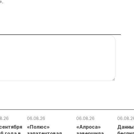
».
8.26
06.08.26
06.08.26
06.08.2
 сентября
«Полюс»
«Алроса»
Данны
6 года в
запатентовал
завершила
беспи