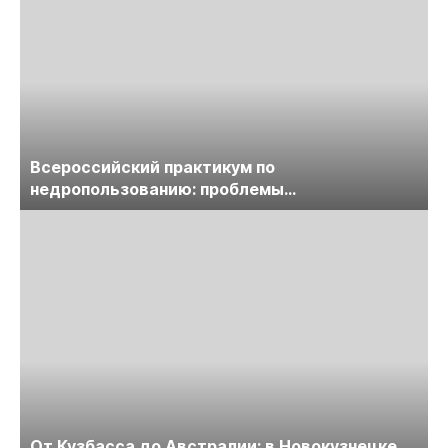
Всероссийский практикум по
недропользованию: проблемы
лицензирования, цифровизации, экспертизы
пройдет в начале июля
От Кузбасса до Австралии: в Новокузнецке