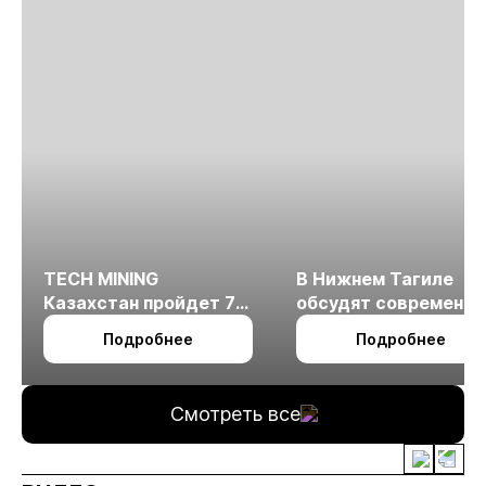
TECH MINING
В Нижнем Тагиле
Казахстан пройдет 7
обсудят современн
октября в Алматы
технологии
Подробнее
Подробнее
измельчения
минерального сырья
Смотреть все