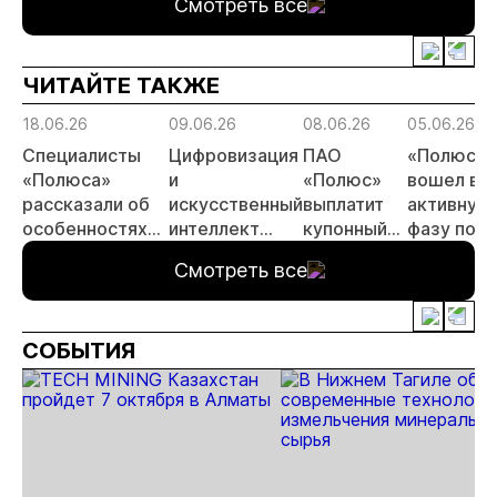
Смотреть все
ЧИТАЙТЕ ТАКЖЕ
18.06.26
09.06.26
08.06.26
05.06.26
Специалисты
Цифровизация
ПАО
«Полюс»
«Полюса»
и
«Полюс»
вошел в
рассказали об
искусственный
выплатит
активную
особенностях
интеллект
купонный
фазу по
буровзрывных
важнейшие
доход по
освоению
Смотреть все
работ на
темы
облигациям
«Сухого
месторождении
отраслевой
Лога»
Сухой лог
конференции в
СОБЫТИЯ
Красноярске