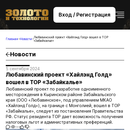
Вход / Регистрация
+7 (495) 221-76-32
bsv@zolteh.ru
Любавинский проект «Хайлэнд Голд» вошел в ТОР
Главная
Новости
«Забайкалье»
Новости
5 сентября 2024
Любавинский проект «Хайлэнд Голд»
вошел в ТОР «Забайкалье»
Любавинский проект по разработке одноименного
месторождения в Кыринском районе Забайкальского
края (ООО «Любавинское», под управлением МКАО
«Хайлэнд Голд»), на границе с Монголией, вошел в ТОР
«Забайкалье», следует из постановления Правительства
РФ. Статус резидента ТОР дает возможность получения
налоговых льгот и административных преференций.
0
1584
0
0