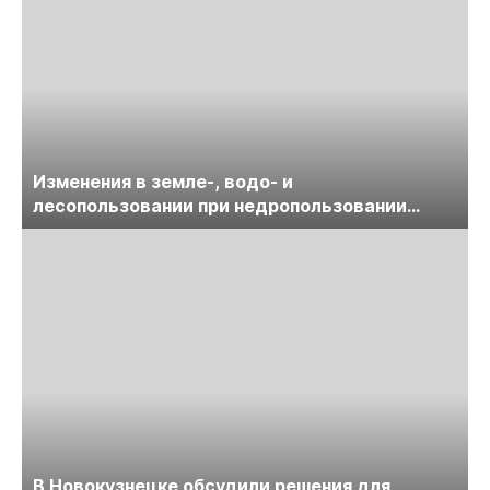
Изменения в земле-, водо- и
лесопользовании при недропользовании
обсудят на семинаре «ПравоТЭК»
В Новокузнецке обсудили решения для