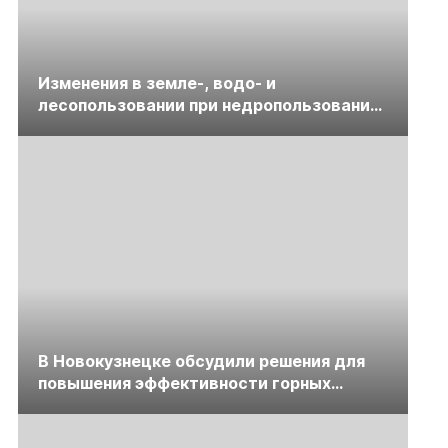
Изменения в земле-, водо- и
лесопользовании при недропользовании
обсудят на семинаре «ПравоТЭК»
В Новокузнецке обсудили решения для
повышения эффективности горных
предприятий