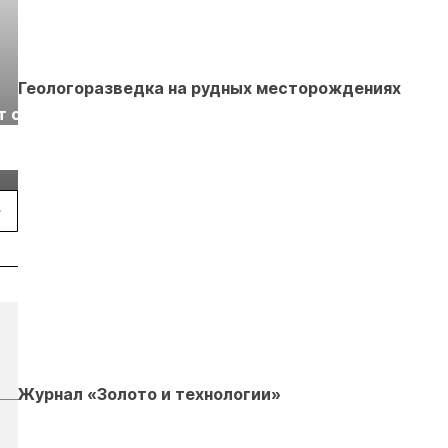
Геологоразведка на рудных месторождениях
Выставка «Рудник
Российская
т с
2026» пройдет в
отраслевая
г.
Екатеринбурге
энергетическая
Подробнее
Подробнее
конференция Р
2026
Журнал «Золото и технологии»