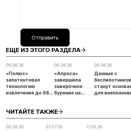
Отправить
ЕЩЕ ИЗ ЭТОГО РАЗДЕЛА
06.08.26
06.08.26
06.08.26
«Полюс»
«Алроса»
Данные с
запатентовал
завершила
беспилотнико
технологию
заверочное
станут основа
извлечения до 98%
бурение на
для внепланов
золота из
золоторудном
проверок
металлургического
месторождении
недропользов
ЧИТАЙТЕ ТАКЖЕ
шлака
Дегдекан
06.08.26
07.07.26
11.06.26