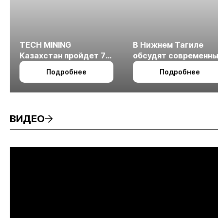
TECH MINING
В Нижнем Тагиле
Казахстан пройдет 7
обсудят современн
октября в Алматы
технологии
Подробнее
Подробнее
измельчения
минерального сырья
ВИДЕО