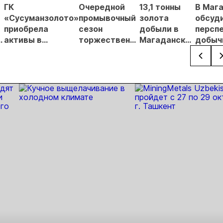
Урале
лицензирования
ГК
Очередной
13,1 тонны
В Маг
«Сусуманзолото»
промывочный
золота
обсуд
приобрела
сезон
добыли в
персп
я
активы в
торжественно
Магаданской
добыч
в
Магаданской
открыли в
области за 4
золота
области
Сусумане
месяца
регио