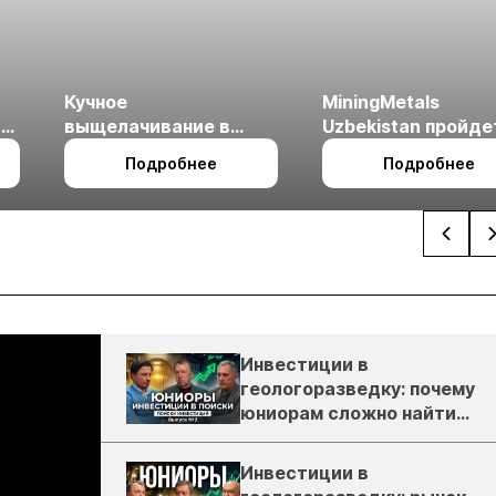
Кучное
MiningMetals
ые
выщелачивание в
Uzbekistan пройде
холодном климате
27 по 29 октября в 
Подробнее
Подробнее
Ташкент
Инвестиции в
геологоразведку: почему
юниорам сложно найти
деньги
Инвестиции в