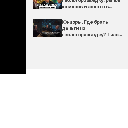
геологоразведку: рынок
юниоров и золото в
России
Юниоры. Где брать
деньги на
геологоразведку? Тизер
подкаста ЗиТ №1