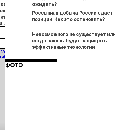
адане
На
ожидать?
На Чукотке
В
Юр
или
Наталкинском
обсудили
Забайкальском
Тру
Россыпная добыча России сдает
ективы
ГОКе получен
ход
крае обсудили
Але
позиции. Как это остановить?
и
юбилейный
реализации
реализацию
Оси
 в
слиток
Баимского
крупнейших
пос
Невозможного не существует или
не
проекта
инвестиционных
Кул
когда законы будут защищать
проектов
ГОК
эффективные технологии
ФОТО