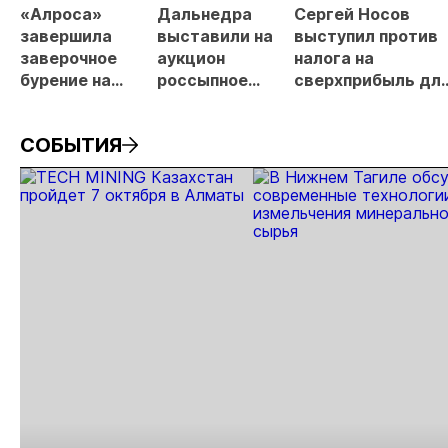
«Алроса»
Дальнедра
Сергей Носов
завершила
выставили на
выступил против
заверочное
аукцион
налога на
бурение на
россыпное
сверхприбыль дл
золоторудном
месторождение
золотодобытчико
месторождении
«ручей Сударь»
СОБЫТИЯ
Дегдекан
на Колыме с
запасами 143 кг
золота