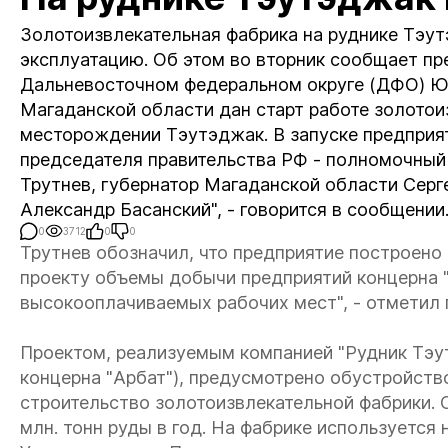
Золотоизвлекательная фабрика на руднике Тэут
эксплуатацию. Об этом во вторник сообщает пр
Дальневосточном федеральном округе (ДФО) Юр
Магаданской области дан старт работе золотои
месторождении Тэутэджак. В запуске предприя
председателя правительства РФ - полномочный
Трутнев, губернатор Магаданской области Серг
Александр Басанский", - говорится в сообщении
0
3712
0
0
Трутнев обозначил, что предприятие построено 
проекту объемы добычи предприятий концерна "
высокооплачиваемых рабочих мест", - отметил 
Проектом, реализуемым компанией "Рудник Тэу
концерна "Арбат"), предусмотрено обустройство
строительство золотоизвлекательной фабрики. 
млн. тонн руды в год. На фабрике используется