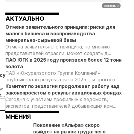
АКТУАЛЬНО
Отмена заявительного принципа: риски для
малого бизнеса и воспроизводства
минерально-сырьевой базы
Отмена заявительного принципа, по мнению
представителей отрасли, может создать д...
ПАО ЮГК в 2025 году произвело более 12 тонн
золота
04.08.26
04.08.26
04.08.26
ПАО «Южуралзолото Группа Компаний»
бсудил
Продажи
Суд взыскал с
Отмена
опубликовало результаты за 2025 г. и прогноз ...
золотых
ООО
заявительн
Комитет по экологии продолжает работу над
»
слитков через
«ЗапСибЗолото»
принципа: к
законопроектом о рекультивационных фондах
е
Россельхозбанк
более 7 млн
риски видят
Сегодня с участием профильных ведомств,
обычи
выросли на 31%
рублей за
золотодобы
экспертов, представителей добывающих ком...
в первом
нарушение
ических
полугодии
природоохранных
МНЕНИЯ
 в
требований при
Поколение «Альфа» скоро
добыче золота
6
20.05.26
04.05.26
30.04.26
29.0
выйдет на рынок труда: чего