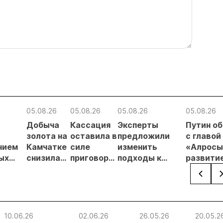
05.08.26
05.08.26
05.08.26
05.08.26
Добыча
Кассация
Эксперты
Путин о
в
золота на
оставила в
предложили
с главой
нием
Камчатке
силе
изменить
«Алросы
ых
снизилась
приговор
подходы к
развити
на 20,3% в
по делу о
регулированию
золотод
ателей
первом
незаконной
россыпной
и
полугодии
добыче 43
золотодобычи
энергет
кг золота и
на фоне
проектов
серебра на
реформы
Якутии
10.06.26
02.06.26
26.05.26
20.05.2