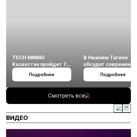
TECH MINING
В Нижнем Тагиле
Казахстан пройдет 7
обсудят современн
октября в Алматы
технологии
Подробнее
Подробнее
измельчения
минерального сырья
Смотреть все
ВИДЕО