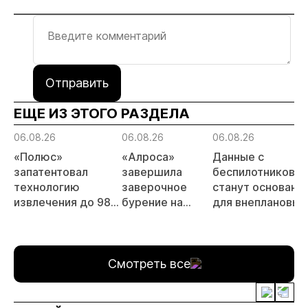
Отправить
ЕЩЕ ИЗ ЭТОГО РАЗДЕЛА
06.08.26
06.08.26
06.08.26
«Полюс»
«Алроса»
Данные с
запатентовал
завершила
беспилотников
технологию
заверочное
станут основани
извлечения до 98%
бурение на
для внеплановых
золота из
золоторудном
проверок
металлургического
месторождении
недропользоват
шлака
Дегдекан
Смотреть все