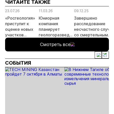
ЧИТАЙТЕ ТАКЖЕ
23.07.26
11.03.26
09.12.25
«Росгеология»
Юниорная
Завершено
приступит к
компания
расследование
оценке новых
планирует
несчастного случа
участков
геологоразведку
со смертельным
Федоровско-
в Хакасии
исходом на
Смотреть все
Кедровского
золотодобывающе
месторождения
предприятии
золота
СОБЫТИЯ