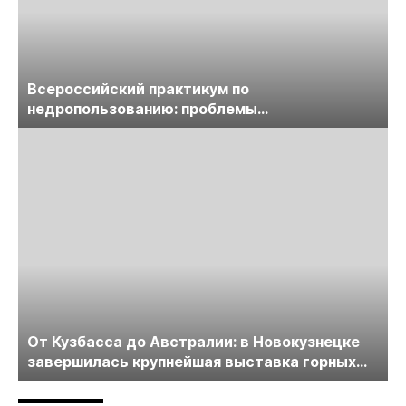
Всероссийский практикум по
недропользованию: проблемы
лицензирования, цифровизации, экспертизы
пройдет в начале июля
От Кузбасса до Австралии: в Новокузнецке
завершилась крупнейшая выставка горных
технологий «Недра России. Уголь России и
Майнинг»