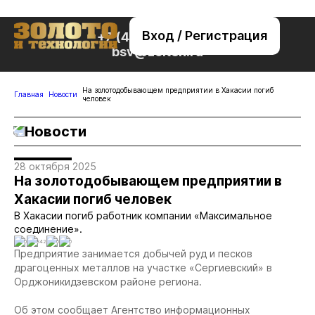
Вход / Регистрация
+7 (495) 221-76-32
bsv@zolteh.ru
На золотодобывающем предприятии в Хакасии погиб
Главная
Новости
человек
Новости
28 октября 2025
На золотодобывающем предприятии в
Хакасии погиб человек
В Хакасии погиб работник компании «Максимальное
соединение».
0
842
0
0
Предприятие занимается добычей руд и песков
драгоценных металлов на участке «Сергиевский» в
Орджоникидзевском районе региона.
Об этом сообщает Агентство информационных