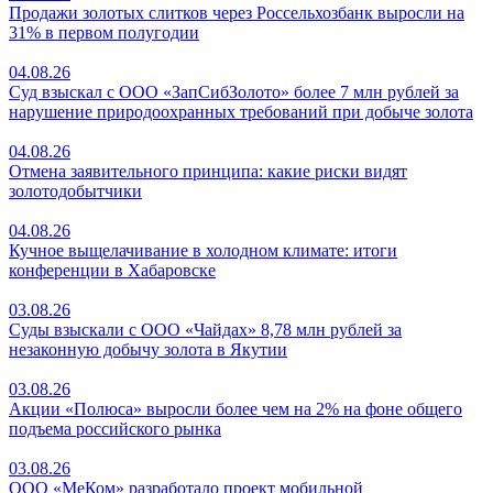
Продажи золотых слитков через Россельхозбанк выросли на
31% в первом полугодии
04.08.26
Суд взыскал с ООО «ЗапСибЗолото» более 7 млн рублей за
нарушение природоохранных требований при добыче золота
04.08.26
Отмена заявительного принципа: какие риски видят
золотодобытчики
04.08.26
Кучное выщелачивание в холодном климате: итоги
конференции в Хабаровске
03.08.26
Суды взыскали с ООО «Чайдах» 8,78 млн рублей за
незаконную добычу золота в Якутии
03.08.26
Акции «Полюса» выросли более чем на 2% на фоне общего
подъема российского рынка
03.08.26
ООО «МеКом» разработало проект мобильной