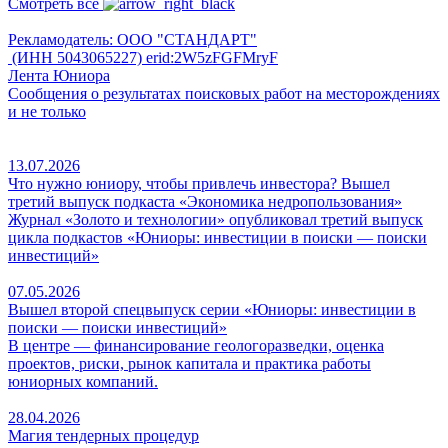
Смотреть все
Рекламодатель: ООО "СТАНДАРТ"
(ИНН 5043065227) erid:2W5zFGFMryF
Лента Юниора
Сообщения о результатах поисковых работ на месторождениях
и не только
13.07.2026
Что нужно юниору, чтобы привлечь инвестора? Вышел
третий выпуск подкаста «Экономика недропользования»
Журнал «Золото и технологии» опубликовал третий выпуск
цикла подкастов «Юниоры: инвестиции в поиски — поиски
инвестиций»
07.05.2026
Вышел второй спецвыпуск серии «Юниоры: инвестиции в
поиски — поиски инвестиций»
В центре — финансирование геологоразведки, оценка
проектов, риски, рынок капитала и практика работы
юниорных компаний.
28.04.2026
Магия тендерных процедур