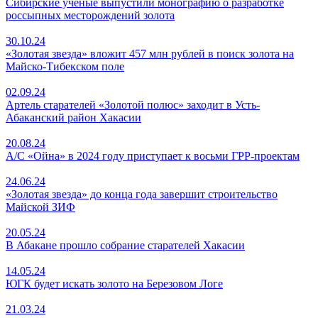
Сибирские ученые выпустили монографию о разработке
россыпных месторождений золота
30.10.24
«Золотая звезда» вложит 457 млн рублей в поиск золота на
Майско-Тибекском поле
02.09.24
Артель старателей «Золотой полюс» заходит в Усть-
Абаканский район Хакасии
20.08.24
А/С «Ойна» в 2024 году приступает к восьми ГРР-проектам
24.06.24
«Золотая звезда» до конца года завершит строительство
Майской ЗИФ
20.05.24
В Абакане прошло собрание старателей Хакасии
14.05.24
ЮГК будет искать золото на Березовом Логе
21.03.24