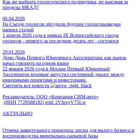
Как же выбрать геологического подрядчика, не выезжая за
пределы МКАД?
06.04.2026
На Съезде геологов обсудили будущее геологоразведки
ранних стадий
1 апреля 2026 года в рамках IX Всероссийского съезда
геологов - первого за последние десять лет - состоялся
29.01.2026
Демо День Первого Юниорного Акселератора: как рынок
начал говорить на одном языке
22 января 2026 года в Москве Первый Юниорный
Акселератор впервые запустил системный диалог между
юниорными проектами и инвесторами.
Смотреть все новости
Рекламодатель: ООО «Компания СИМ-авто»
(ИНН 7729588182) erid: 2VfnxyV75Lw
АКТУАЛЬНО
Отмена заявительного принципа: риски для малого бизнеса и
воспроизводства минерально-сырьевой базы