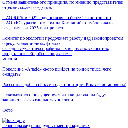
Отмена заявительного принципа, по мнению представителей
отрасли, может создать д...
ПАО ЮГК в 2025 году произвело более 12 тонн золота
ПАО «Южуралзолото Группа Компаний» опубликовало
результаты за 2025 г. и прогноз ...
Комитет по экологии продолжает работу над законопроектом
о рекультивационных фондах
Сегодня с участием профильных ведомств, экспертов,
представителей добывающих ком...
мнения
Поколение «Альфа» скоро выйдет на рынок труда: чего
ожидать?
Россыпная добыча России сдает позиции. Как это остановить?
Невозможного не существует или когда законы будут
защищать эффективные технологии
Фото
Геологоразведка на рудных месторождениях