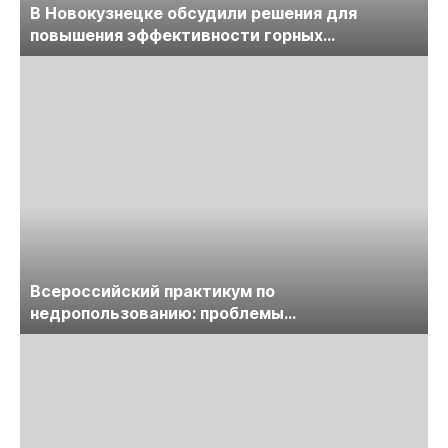
В Новокузнецке обсудили решения для
повышения эффективности горных
предприятий
Всероссийский практикум по
недропользованию: проблемы
лицензирования, цифровизации, экспертизы
пройдет в начале июля