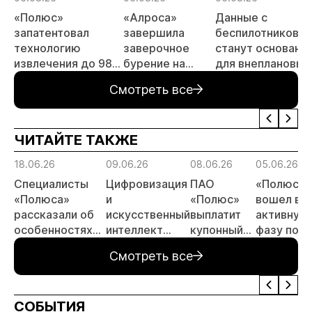
«Полюс»
«Алроса»
Данные с
запатентовал
завершила
беспилотников
технологию
заверочное
станут основани
извлечения до 98%
бурение на
для внеплановых
золота из
золоторудном
проверок
Смотреть все
металлургического
месторождении
недропользоват
шлака
Дегдекан
ЧИТАЙТЕ ТАКЖЕ
18.06.26
09.06.26
08.06.26
05.06.26
Специалисты
Цифровизация
ПАО
«Полюс»
«Полюса»
и
«Полюс»
вошел в
рассказали об
искусственный
выплатит
активную
особенностях
интеллект
купонный
фазу по
буровзрывных
важнейшие
доход по
освоению
Смотреть все
работ на
темы
облигациям
«Сухого
месторождении
отраслевой
Лога»
Сухой лог
конференции в
СОБЫТИЯ
Красноярске