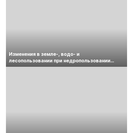
Изменения в земле-, водо- и
лесопользовании при недропользовании
обсудят на семинаре «ПравоТЭК»