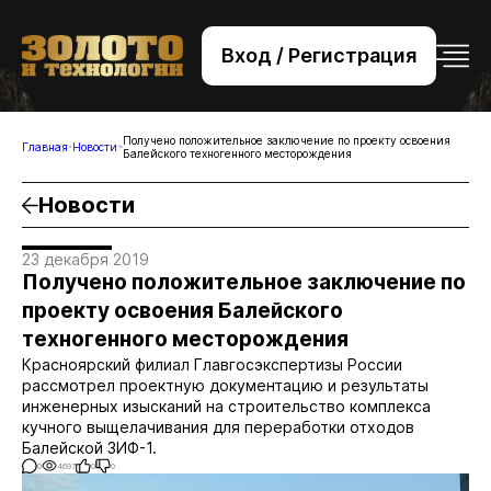
Вход / Регистрация
+7 (495) 221-76-32
bsv@zolteh.ru
Получено положительное заключение по проекту освоения
Главная
Новости
Балейского техногенного месторождения
Новости
23 декабря 2019
Получено положительное заключение по
проекту освоения Балейского
техногенного месторождения
Красноярский филиал Главгосэкспертизы России
рассмотрел проектную документацию и результаты
инженерных изысканий на строительство комплекса
кучного выщелачивания для переработки отходов
Балейской ЗИФ-1.
0
4697
0
0