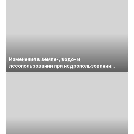
Изменения в земле-, водо- и
лесопользовании при недропользовании
обсудят на семинаре «ПравоТЭК»