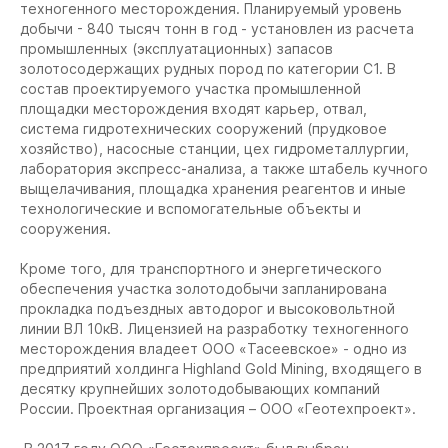
техногенного месторождения. Планируемый уровень
добычи - 840 тысяч тонн в год - установлен из расчета
промышленных (эксплуатационных) запасов
золотосодержащих рудных пород по категории С1. В
состав проектируемого участка промышленной
площадки месторождения входят карьер, отвал,
система гидротехнических сооружений (прудковое
хозяйство), насосные станции, цех гидрометаллургии,
лаборатория экспресс-анализа, а также штабель кучного
выщелачивания, площадка хранения реагентов и иные
технологические и вспомогательные объекты и
сооружения.
Кроме того, для транспортного и энергетического
обеспечения участка золотодобычи запланирована
прокладка подъездных автодорог и высоковольтной
линии ВЛ 10кВ. Лицензией на разработку техногенного
месторождения владеет ООО «Тасеевское» - одно из
предприятий холдинга Highland Gold Mining, входящего в
десятку крупнейших золотодобывающих компаний
России. Проектная организация – ООО «Геотехпроект».