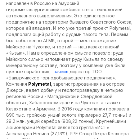
направлен в Россию на Амурский
гидрометаллургический комбинат с его технологией
автоклавного выщелачивания. Это единственное
предприятие на территории бывшего Советского Союза,
которое ей владеет. И это уже третий проект Polymetal,
предполагающий работу с рудами такого типа. Первым
был собственно АГМК, второй — месторождение
Майское на Чукотке, и третий — наш казахстанский
«Кызыл». Нам в определенном смысле повезло: руда
Майского сильно напоминает руду Кызыла по своему
минеральному составу, поэтому у компании уже были
нужные наработки»,-
заявил
директор ТОО
«Бакырчикское горнодобывающее предприятие».
Компания
Polymetal
, зарегистрированная на острове
Джерси, ведет добычу и геологоразведку в четырех
регионах России - Магаданской и Свердловской
областях, Хабаровском крае и на Чукотке, а также в
Казахстане и Армении. В 2016 году компания произвела
890 тыс. тройских унций золота (примерно 27,7 тонны) и
29,2 млн. унций серебра (908,22 тонны). Крупнейшими
акционерами Polymetal является группа «ИСТ»
Александра Несиса (27,13%), PPF Group Петра Келлнера