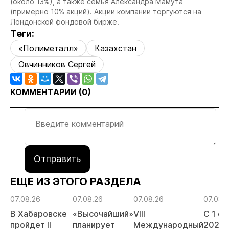
(около 13%), а также семья Александра Мамута
(примерно 10% акций). Акции компании торгуются на
Лондонской фондовой бирже.
Теги:
«Полиметалл»
Казахстан
Овчинников Сергей
КОММЕНТАРИИ (
0
)
Отправить
ЕЩЕ ИЗ ЭТОГО РАЗДЕЛА
07.08.26
07.08.26
07.08.26
07.08.
В Хабаровске
«Высочайший»
VIII
С 1 с
пройдет II
планирует
Международный
2026 