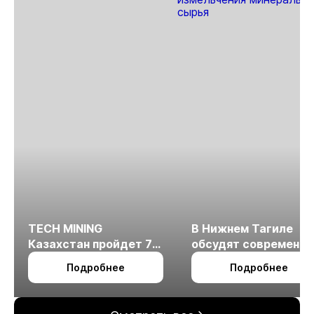
TECH MINING
В Нижнем Тагиле
Казахстан пройдет 7
обсудят современн
октября в Алматы
технологии
Подробнее
Подробнее
измельчения
минерального сырья