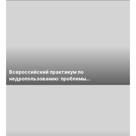
предприятий
Всероссийский практикум по
недропользованию: проблемы
лицензирования, цифровизации, экспертизы
пройдет в начале июля