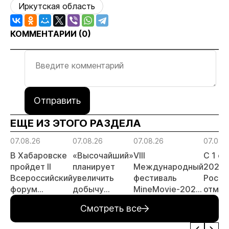
Иркутская область
КОММЕНТАРИИ (
0
)
Отправить
ЕЩЕ ИЗ ЭТОГО РАЗДЕЛА
07.08.26
07.08.26
07.08.26
07.08.
В Хабаровске
«Высочайший»
VIII
С 1 с
пройдет II
планирует
Международный
2026 
Всероссийский
увеличить
фестиваль
Росси
форум
добычу
MineMovie-2026
отмен
«Россыпное
золота до 10
открыл прием
заяви
Смотреть все
золото
тонн в 2026
заявок
принц
России»
году
россы