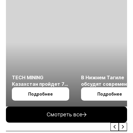
TECH MINING
В Нижнем Тагиле
Казахстан пройдет 7
обсудят современн
октября в Алматы
технологии
Подробнее
Подробнее
измельчения
минерального сырья
Смотреть все