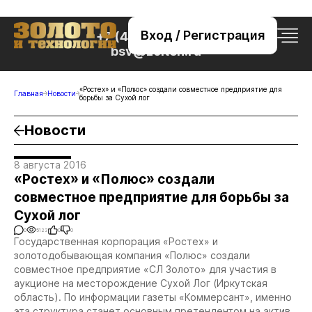
Вход / Регистрация
+7 (495) 221-76-32
bsv@zolteh.ru
«Ростех» и «Полюс» создали совместное предприятие для
Главная
Новости
борьбы за Сухой лог
Новости
8 августа 2016
«Ростех» и «Полюс» создали
совместное предприятие для борьбы за
Сухой лог
0
5123
0
0
Государственная корпорация «Ростех» и
золотодобывающая компания «Полюс» создали
совместное предприятие «СЛ Золото» для участия в
аукционе на месторождение Сухой Лог (Иркутская
область). По информации газеты «Коммерсант», именно
эта структура станет основным претендентом на актив.