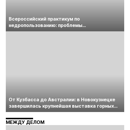
Всероссийский практикум по
недропользованию: проблемы
лицензирования, цифровизации, экспертизы
пройдет в начале июля
От Кузбасса до Австралии: в Новокузнецке
завершилась крупнейшая выставка горных
технологий «Недра России. Уголь России и
Майнинг»
МЕЖДУ ДЕЛОМ