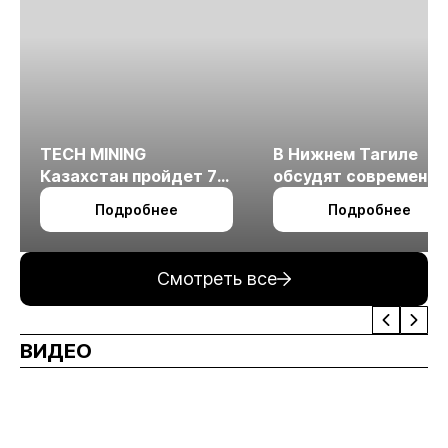
TECH MINING
В Нижнем Тагиле
Казахстан пройдет 7
обсудят современн
октября в Алматы
технологии
Подробнее
Подробнее
измельчения
минерального сырья
Смотреть все
ВИДЕО