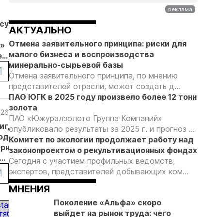
04.08.26
04.08.26
04.08.26
бсудил
Продажи
Суд взыскал с
Отмена
АКТУАЛЬНО
золотых
ООО
заявительн
Отмена заявительного принципа: риски для
»
слитков через
«ЗапСибЗолото»
принципа: к
малого бизнеса и воспроизводства
е
Россельхозбанк
более 7 млн
риски видят
минерально-сырьевой базы
обычи
выросли на 31%
рублей за
золотодобы
Отмена заявительного принципа, по мнению
в первом
нарушение
представителей отрасли, может создать д...
ических
полугодии
природоохранных
ПАО ЮГК в 2025 году произвело более 12 тонн
 в
требований при
золота
добыче золота
.26
09.06.26
05.06.26
05.06.26
29.05.2
ПАО «Южуралзолото Группа Компаний»
игдар»
В Якутии
«Полюс»
ДОМ.РФ и
Росте
опубликовало результаты за 2025 г. и прогноз ...
одит
поддержат
увеличит
ПАО
одобр
Комитет по экологии продолжает работу над
рнизацию
юниорные
переработку
«Селигдар»
разви
законопроектом о рекультивационных фондах
компании
руды в
реализуют
место
Сегодня с участием профильных ведомств,
иновый» в
Якутии до 5
в Якутии
Гросс
экспертов, представителей добывающих ком...
ии
миллионов
пилотный
МНЕНИЯ
тонн
проект
арендного
Поколение «Альфа» скоро
жилья
выйдет на рынок труда: чего