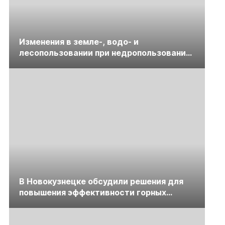
Изменения в земле-, водо- и
лесопользовании при недропользовании
обсудят на семинаре «ПравоТЭК»
В Новокузнецке обсудили решения для
повышения эффективности горных
предприятий