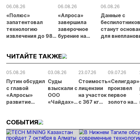
06.08.26
06.08.26
06.08.26
«Полюс»
«Алроса»
Данные с
запатентовал
завершила
беспилотнико
технологию
заверочное
станут основа
извлечения до 98%
бурение на
для внепланов
золота из
золоторудном
проверок
металлургического
месторождении
недропользов
ЧИТАЙТЕ ТАКЖЕ
шлака
Дегдекан
05.08.26
03.08.26
23.07.26
09.07.26
Путин обсудил
Суды
Стоимость
«Селигдар»
с главой
взыскали с
лицензии
произвел
«Алросы»
ООО
на участок
первое
развитие
«Чайдах»
с 367 кг
золото на
золотодобычи
8,78 млн
золота в
ЗИФ
и
рублей за
Якутии
«Хвойное»
СОБЫТИЯ
энергетических
незаконную
выросла
проектов в
добычу
почти в 50
Якутии
золота в
раз