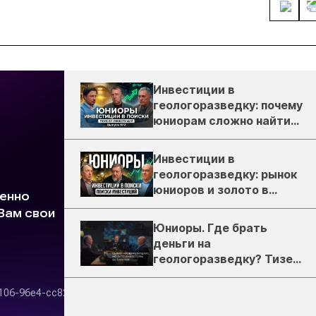
Инвестиции в
геологоразведку: почему
юниорам сложно найти
деньги
Инвестиции в
геологоразведку: рынок
юниоров и золото в
России
Юниоры. Где брать
деньги на
геологоразведку? Тизер
подкаста ЗиТ №1