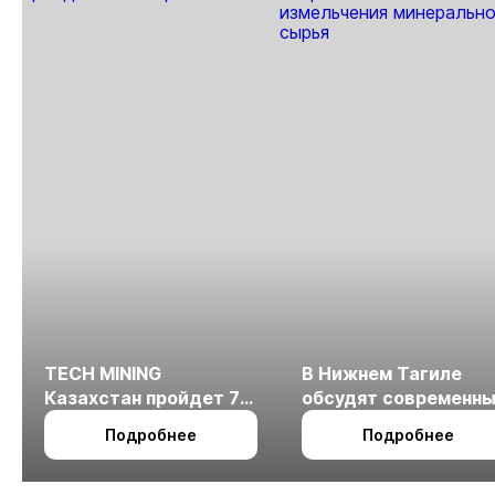
Якутии
TECH MINING
В Нижнем Тагиле
Казахстан пройдет 7
обсудят современн
октября в Алматы
технологии
Подробнее
Подробнее
измельчения
минерального сырья