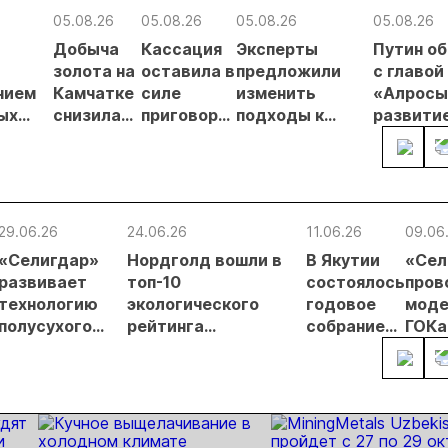
05.08.26
05.08.26
05.08.26
05.08.26
Добыча
Кассация
Эксперты
Путин о
в
золота на
оставила в
предложили
с главой
нием
Камчатке
силе
изменить
«Алросы
ых
снизилась
приговор
подходы к
развити
на 20,3% в
по делу о
регулированию
золотод
ателей
первом
незаконной
россыпной
и
полугодии
добыче 43
золотодобычи
энергет
кг золота и
на фоне
проектов
серебра на
реформы
Якутии
29.06.26
24.06.26
11.06.26
09.06
Урале
лицензирования
«Селигдар»
Нордголд вошли в
В Якутии
«Сел
развивает
топ-10
состоялось
пров
технологию
экологического
годовое
моде
полусухого
рейтинга
собрание
ГОКа
складирования
недропользователей
акционеров
«Ряб
хвостов
Якутии
АЛРОСА
Якут