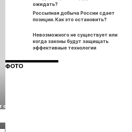
ожидать?
Россыпная добыча России сдает
позиции. Как это остановить?
Невозможного не существует или
когда законы будут защищать
эффективные технологии
ФОТО
Выставка «Рудник
Российская
т с
2026» пройдет в
отраслевая
г.
Екатеринбурге
энергетическая
Подробнее
Подробнее
конференция Р
2026