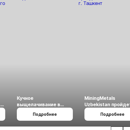
Кучное
MiningMetals
ые
выщелачивание в
Uzbekistan пройде
холодном климате
27 по 29 октября в 
Подробнее
Подробнее
Ташкент