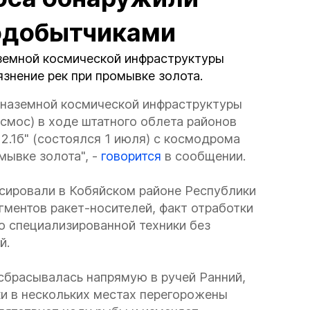
тодобытчиками
земной космической инфраструктуры
знение рек при промывке золота.
 наземной космической инфраструктуры
смос) в ходе штатного облета районов
2.1б" (состоялся 1 июля) с космодрома
мывке золота", -
говорится
в сообщении.
ксировали в Кобяйском районе Республики
гментов ракет-носителей, факт отработки
ю специализированной техники без
й.
сбрасывалась напрямую в ручей Ранний,
ки в нескольких местах перегорожены