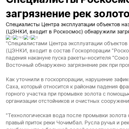
загрязнение рек золо
Специалисты Центра эксплуатации объектов на
(ЦЭНКИ, входит в Роскосмос) обнаружили загря
0
740
0
0
"Специалистами Центра эксплуатации объектов
(ЦЭНКИ, входит в состав Госкорпорации "Роско
падения накануне пуска ракеты-носителя "Союз 
Восточный обнаружено загрязнение рек при про
Как уточнили в госкорпорации, нарушение зафи
Саха, который относится к районам падения фра
горного участка при промывке золота с помощь
организации отстойников и очистных сооружени
"Технологическая вода после промывки золота 
правый приток реки Чочимбал. Русла ручья и ре