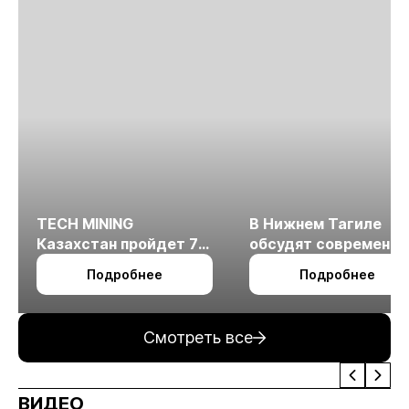
TECH MINING
В Нижнем Тагиле
Казахстан пройдет 7
обсудят современн
октября в Алматы
технологии
Подробнее
Подробнее
измельчения
минерального сырья
Смотреть все
ВИДЕО