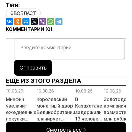
Теги:
ЭВОБЛАСТ
КОММЕНТАРИИ (
0
)
Отправить
ЕЩЕ ИЗ ЭТОГО РАЗДЕЛА
10.08.26
10.08.26
10.08.26
10.08.26
Минфин
Королевский
В
Золотодоб
увеличит
монетный двор
Казахстане
компания
ежедневные
Великобритании
задержали
возместила
покупки
планирует
13 человек
млн рублей
валюты и
удвоить
за
за загрязне
Смотреть все
золота до
мощности по
незаконную
в Краснояр