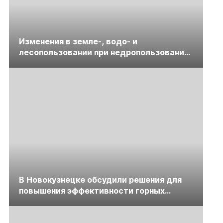
Изменения в земле-, водо- и
лесопользовании при недропользовании
обсудят на семинаре «ПравоТЭК»
В Новокузнецке обсудили решения для
повышения эффективности горных
предприятий