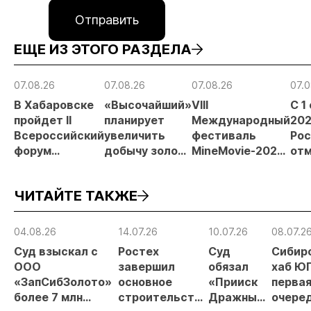
Отправить
ЕЩЕ ИЗ ЭТОГО РАЗДЕЛА
07.08.26
07.08.26
07.08.26
07.0
В Хабаровске
«Высочайший»
VIII
С 1
пройдет II
планирует
Международный
202
Всероссийский
увеличить
фестиваль
Рос
форум
добычу золота
MineMovie-2026
отм
«Россыпное
до 10 тонн в
открыл прием
зая
золото
2026 году
заявок
при
ЧИТАЙТЕ ТАКЖЕ
России»
рос
от
рис
04.08.26
14.07.26
10.07.26
08.07.2
про
Суд взыскал с
Ростех
Суд
Сибир
МС
ООО
завершил
обязал
хаб ЮГ
«ЗапСибЗолото»
основное
«Прииск
перва
более 7 млн
строительство
Дражный»
очере