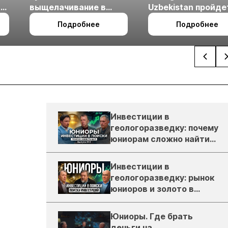
ые
выщелачивание в
Uzbekistan пройде
холодном климате
27 по 29 октября в 
Подробнее
Подробнее
Ташкент
Инвестиции в
геологоразведку: почему
юниорам сложно найти
деньги
Инвестиции в
геологоразведку: рынок
юниоров и золото в
России
Юниоры. Где брать
деньги на