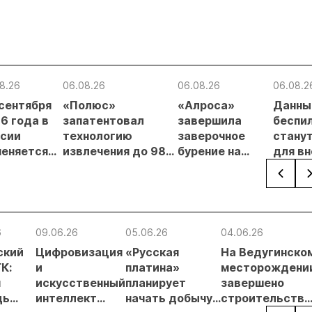
8.26
06.08.26
06.08.26
06.08.2
 сентября
«Полюс»
«Алроса»
Данны
6 года в
запатентовал
завершила
беспи
сии
технологию
заверочное
стану
еняется
извлечения до 98%
бурение на
для в
вительный
золота из
золоторудном
прове
нцип на
металлургического
месторождении
недро
сыпи:
шлака
Дегдекан
раслевые
ки и
6
09.06.26
05.06.26
04.06.26
гнозы для
ский
Цифровизация
«Русская
На Ведугинско
Б
К:
и
платина»
месторождени
я
искусственный
планирует
завершено
дь
интеллект
начать добычу
строительство