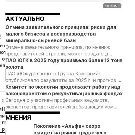
АКТУАЛЬНО
Отмена заявительного принципа: риски для
малого бизнеса и воспроизводства
6
05.08.26
05.08.26
05.08.26
минерально-сырьевой базы
е с
Добыча
Кассация
Эксперты
Отмена заявительного принципа, по мнению
лотников
золота на
оставила в
предложили
представителей отрасли, может создать д...
т основанием
Камчатке
силе
изменить
ПАО ЮГК в 2025 году произвело более 12 тонн
неплановых
снизилась
приговор
подходы к
золота
рок
на 20,3% в
по делу о
регулированию
ПАО «Южуралзолото Группа Компаний»
пользователей
первом
незаконной
россыпной
опубликовало результаты за 2025 г. и прогноз ...
полугодии
добыче 43
золотодобычи
Комитет по экологии продолжает работу над
кг золота и
на фоне
законопроектом о рекультивационных фондах
серебра на
реформы
Сегодня с участием профильных ведомств,
01.06.26
27.05.26
27.05.26
2
Урале
лицензирования
экспертов, представителей добывающих ком...
м
На ГОКе Ведуги
Олимпиадинский
Ростехнадзор
К
и
начались
ГОК продолжает
одобрил
«
МНЕНИЯ
пусконаладочные
обновление
продолжение
Л
Поколение «Альфа» скоро
работы
парка горной
строительства
о
выйдет на рынок труда: чего