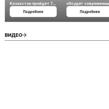
Казахстан пройдет 7
обсудят современн
октября в Алматы
технологии
Подробнее
Подробнее
измельчения
минерального сырья
ВИДЕО