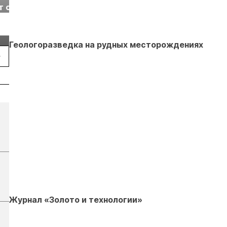
т с
2026» пройдет в
отраслевая
г.
Екатеринбурге
энергетическая
Подробнее
Подробнее
конференция Р
2026
Геологоразведка на рудных месторождениях
Журнал «Золото и технологии»