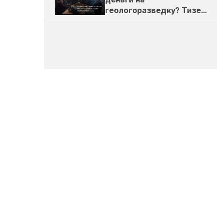
геологоразведку? Тизер
подкаста ЗиТ №1