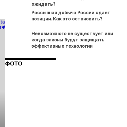
техники
на
н
ожидать?
месторождении
т
Россыпная добыча России сдает
«Высокое»
позиции. Как это остановить?
Невозможного не существует или
когда законы будут защищать
эффективные технологии
ФОТО
Выставка «Рудник
Российская