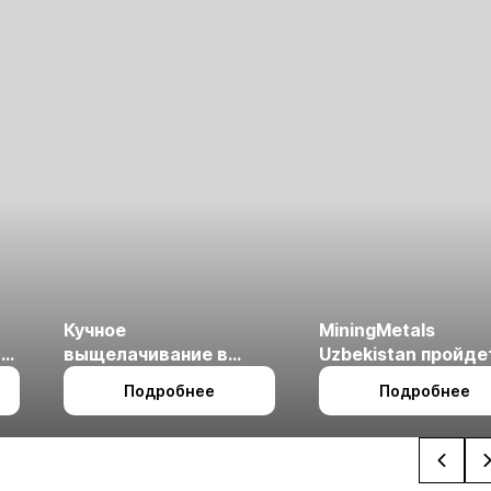
Кучное
MiningMetals
ые
выщелачивание в
Uzbekistan пройде
холодном климате
27 по 29 октября в 
Подробнее
Подробнее
Ташкент