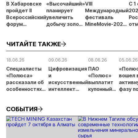
В Хабаровске
«Высочайший»
VIII
С 1
пройдет II
планирует
Международный
202
Всероссийский
увеличить
фестиваль
Рос
форум
добычу золота
MineMovie-2026
отм
«Россыпное
до 10 тонн в
открыл прием
зая
золото
2026 году
заявок
при
ЧИТАЙТЕ ТАКЖЕ
России»
рос
от
рис
18.06.26
09.06.26
08.06.26
05.06.26
про
Специалисты
Цифровизация
ПАО
«Полю
МС
«Полюса»
и
«Полюс»
вошел 
рассказали об
искусственный
выплатит
активн
особенностях
интеллект
купонный
фазу п
буровзрывных
важнейшие
доход по
освое
работ на
темы
облигациям
«Сухог
СОБЫТИЯ
месторождении
отраслевой
Лога»
Сухой лог
конференции в
Красноярске