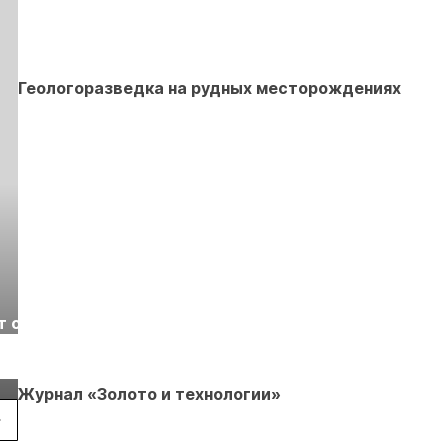
Геологоразведка на рудных месторождениях
Выставка «Рудник
Российская
т с
2026» пройдет в
отраслевая
г.
Екатеринбурге
энергетическая
Подробнее
Подробнее
конференция Р
2026
Журнал «Золото и технологии»