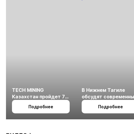
TECH MINING
В Нижнем Тагиле
Казахстан пройдет 7
обсудят современн
октября в Алматы
технологии
Подробнее
Подробнее
измельчения
минерального сырья