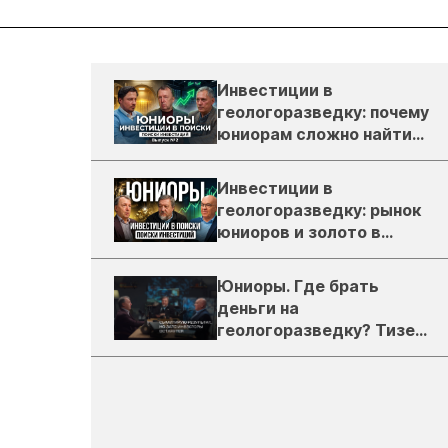
Инвестиции в
геологоразведку: почему
юниорам сложно найти
деньги
Инвестиции в
геологоразведку: рынок
юниоров и золото в
России
Юниоры. Где брать
деньги на
геологоразведку? Тизер
подкаста ЗиТ №1