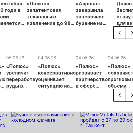
 сентября
«Полюс»
«Алроса»
Данны
6 года в
запатентовал
завершила
беспи
сии
технологию
заверочное
стану
еняется
извлечения до 98%
бурение на
для в
вительный
золота из
золоторудном
прове
нцип на
металлургического
месторождении
недро
сыпи:
шлака
Дегдекан
раслевые
ки и
05.06.26
04.06.26
04.06.26
04.06.26
гнозы для
с»
«Полюс»
«Полюс»
«Полюс»
«Полюс»
Б
в
увеличит
консервативно
развивает
сохраняе
ую
переработку
оценивает
партнерство
прогнозы 
о
руды в
ситуацию на
в сфере
объему
нию
Якутии до 5
рынке золота
охраны
производ
о
миллионов
природы
и
тонн
капиталь
затратам