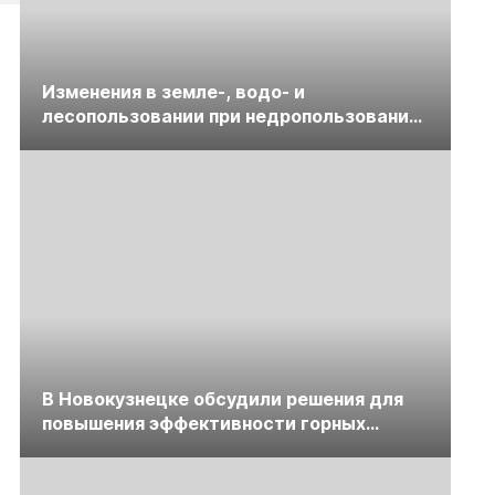
Изменения в земле-, водо- и
лесопользовании при недропользовании
обсудят на семинаре «ПравоТЭК»
В Новокузнецке обсудили решения для
повышения эффективности горных
предприятий