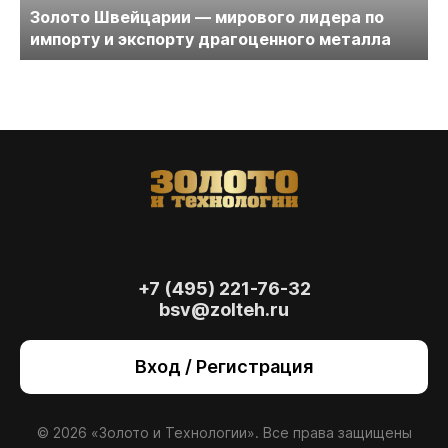
Золото Швейцарии — мирового лидера по
импорту и экспорту драгоценного металла
+7 (495) 221-76-32
bsv@zolteh.ru
На сайте осуществляется обработка файлов
cookie
, необходимых для работы сайта, а
Вход / Регистрация
также для анализа сайта и улучшения
предоставляемых сервисов с
использованием метрической программы
Яндекс.Метрика. Продолжая использовать
© 2026 «Золото и Технологии». Все права защищены
сайт, вы даете
согласие
на использование