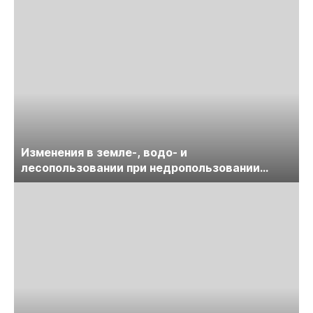
Изменения в земле-, водо- и
лесопользовании при недропользовании
обсудят на семинаре «ПравоТЭК»