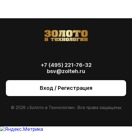
+7 (495) 221-76-32
bsv@zolteh.ru
На сайте осуществляется обработка файлов
cookie
, необходимых для работы сайта, а
Вход / Регистрация
также для анализа сайта и улучшения
предоставляемых сервисов с
использованием метрической программы
Яндекс.Метрика. Продолжая использовать
© 2026 «Золото и Технологии». Все права защищены
сайт, вы даете
согласие
на использование
данных технологий.
Согласен