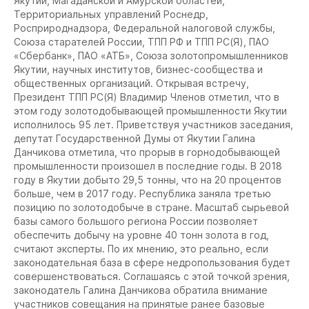
Якутии, Магаданской и Амурской областей,
Территориальных управлений Роснедр,
Росприроднадзора, Федеральной налоговой службы,
Союза старателей России, ТПП РФ и ТПП РС(Я), ПАО
«Сбербанк», ПАО «АТБ», Союза золотопромышленников
Якутии, научных институтов, бизнес-сообщества и
общественных организаций. Открывая встречу,
Президент ТПП РС(Я) Владимир Членов отметил, что в
этом году золотодобывающей промышленности Якутии
исполнилось 95 лет. Приветствуя участников заседания,
депутат Государственной Думы от Якутии Галина
Данчикова отметила, что прорыв в горнодобывающей
промышленности произошел в последние годы. В 2018
году в Якутии добыто 29,5 тонны, что на 20 процентов
больше, чем в 2017 году. Республика заняла третью
позицию по золотодобыче в стране. Масштаб сырьевой
базы самого большого региона России позволяет
обеспечить добычу на уровне 40 тонн золота в год,
считают эксперты. По их мнению, это реально, если
законодательная база в сфере недропользования будет
совершенствоваться. Соглашаясь с этой точкой зрения,
законодатель Галина Данчикова обратила внимание
участников совещания на принятые ранее базовые