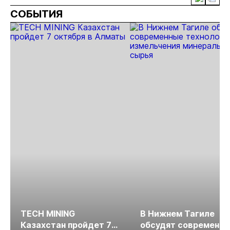
проектов в
добычу
почти в 50
СОБЫТИЯ
Якутии
золота в
раз
Якутии
TECH MINING
В Нижнем Тагиле
Казахстан пройдет 7
обсудят современн