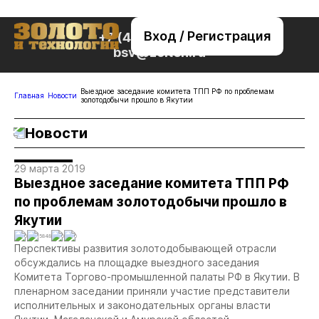
Вход / Регистрация
+7 (495) 221-76-32
bsv@zolteh.ru
Выездное заседание комитета ТПП РФ по проблемам
Главная
Новости
золотодобычи прошло в Якутии
Новости
29 марта 2019
Выездное заседание комитета ТПП РФ
по проблемам золотодобычи прошло в
Якутии
0
15848
0
0
Перспективы развития золотодобывающей отрасли
обсуждались на площадке выездного заседания
Комитета Торгово-промышленной палаты РФ в Якутии. В
пленарном заседании приняли участие представители
исполнительных и законодательных органы власти