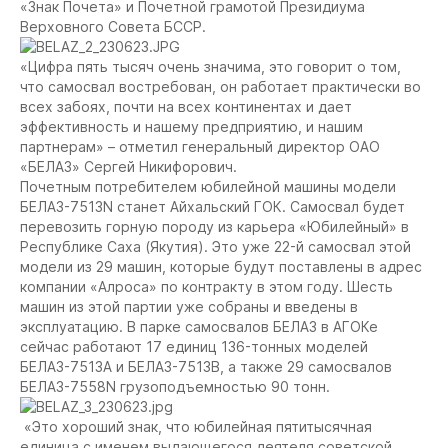
«Знак Почета» и Почетной грамотой Президиума
Верховного Совета БССР.
«Цифра пять тысяч очень значима, это говорит о том,
что самосвал востребован, он работает практически во
всех забоях, почти на всех континентах и дает
эффективность и нашему предприятию, и нашим
партнерам»
– отметил генеральный директор ОАО
«БЕЛАЗ» Сергей Никифорович.
Почетным потребителем юбилейной машины модели
БЕЛАЗ-7513N станет Айхальский ГОК. Самосвал будет
перевозить горную породу из карьера «Юбилейный» в
Республике Саха (Якутия). Это уже 22-й самосвал этой
модели из 29 машин, которые будут поставлены в адрес
компании «Алроса» по контракту в этом году. Шесть
машин из этой партии уже собраны и введены в
эксплуатацию. В парке самосвалов БЕЛАЗ в АГОКе
сейчас работают 17 единиц 136-тонных моделей
БЕЛАЗ-7513А и БЕЛАЗ-7513В, а также 29 самосвалов
БЕЛАЗ-7558N грузоподъемностью 90 тонн.
«Это хороший знак, что юбилейная пятитысячная
единица с именем выдающегося деятеля советской