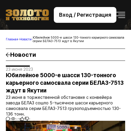
Вход / Регистрация
+7 (495) 221-76-32
bsv@zolteh.ru
Юбилейное 5000-е шасси 130-тонного карьерного самосвала
Главная
Новости
серии БЕЛАЗ-7513 ждут в Якутии
Новости
23 июня 2023
Юбилейное 5000-е шасси 130-тонного
карьерного самосвала серии БЕЛАЗ-7513
ждут в Якутии
23 июня в торжественной обстановке с конвейера
завода БЕЛАЗ сошло 5-тысячное шасси карьерного
самосвала серии БЕЛАЗ-7513 грузоподъемностью 130-
136 тонн.
0
1279
1
0