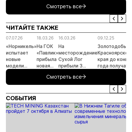
«Россыпное
золота до 10
открыл прием
заяви
Смотреть все
золото
тонн в 2026
заявок
принц
России»
году
россы
отрас
ЧИТАЙТЕ ТАКЖЕ
риски
прогн
07.07.26
18.03.26
16.03.26
09.12.25
МСБ
«Норникель»
На ГОК
На
Золотодобытч
испытает
«Павлик»
месторождение
Красноярског
новые
прибыла
Сухой Лог
края до конца
модели
новая
прибыли 3
года получат 1
подземной
техника
самосвала
самосвалов
Смотреть все
техники
БЕЛАЗ
БЕЛАЗ
БЕЛАЗ
СОБЫТИЯ