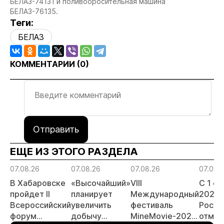
БЕЛАЗ-74131 и поливооросительная машина
БЕЛАЗ-76135.
Теги:
БЕЛАЗ
КОММЕНТАРИИ (
0
)
Отправить
ЕЩЕ ИЗ ЭТОГО РАЗДЕЛА
07.08.26
07.08.26
07.08.26
07.08.
В Хабаровске
«Высочайший»
VIII
С 1 с
пройдет II
планирует
Международный
2026 
Всероссийский
увеличить
фестиваль
Росси
форум
добычу
MineMovie-2026
отмен