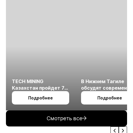
TECH MINING
В Нижнем Тагиле
Казахстан пройдет 7
обсудят современн
октября в Алматы
технологии
Подробнее
Подробнее
измельчения
минерального сырья
Смотреть все