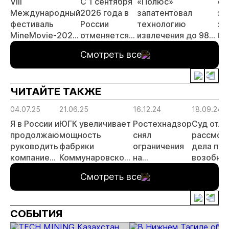
VIII
С 1 сентября
«Полюс»
«А
Международный
2026 года в
запатентовал
за
фестиваль
России
технологию
за
MineMovie-2026
отменяется
извлечения до 98%
бу
открыл прием
заявительный
золота из
зо
Смотреть все
заявок
принцип на
металлургического
ме
россыпи:
шлака
Де
отраслевые
ЧИТАЙТЕ ТАКЖЕ
риски и
прогнозы для
04.07.25
21.06.25
16.12.24
18.09.24
МСБ
Я в России и
ЮГК увеличивает
Ростехнадзор
Суд отл
продолжаю
мощность
снял
рассмот
руководить
фабрики
ограничения
дела по 
компанией
Коммунаровского
на
возобно
–
рудника
эксплуатацию
работы 
Смотреть все
Константин
Светлинского
«Южурал
Струков
карьера ЮГК
СОБЫТИЯ