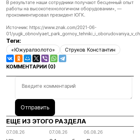
В результате наши сотрудники получают бесценный опыт
работы на высокотехнологичном оборудовании», —
прокомментировал президент ЮГК.
Источник: https://www.znak.com/2021-06-
01/yugk_obnovlyaet_park_gornoy_tehniki_i_oborudovaniya_v_ch
Теги:
«Южуралзолото»
Струков Константин
КОММЕНТАРИИ (
0
)
Отправить
ЕЩЕ ИЗ ЭТОГО РАЗДЕЛА
07.08.26
07.08.26
06.08.26
06.