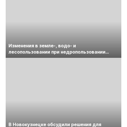
Изменения в земле-, водо- и
лесопользовании при недропользовании
обсудят на семинаре «ПравоТЭК»
В Новокузнецке обсудили решения для