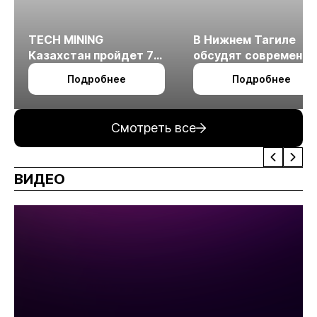
TECH MINING
В Нижнем Тагиле
Казахстан пройдет 7
обсудят современн
октября в Алматы
технологии
Подробнее
Подробнее
измельчения
минерального сырья
Смотреть все
ВИДЕО