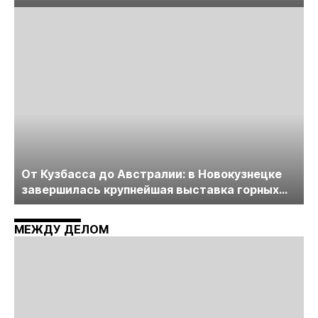
лицензирования, цифровизации, экспертизы
пройдет в начале июля
От Кузбасса до Австралии: в Новокузнецке
завершилась крупнейшая выставка горных
технологий «Недра России. Уголь России и
Майнинг»
МЕЖДУ ДЕЛОМ