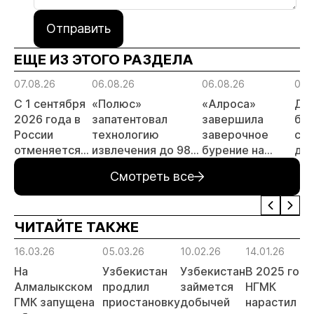
Отправить
ЕЩЕ ИЗ ЭТОГО РАЗДЕЛА
07.08.26
06.08.26
06.08.26
06.
С 1 сентября
«Полюс»
«Алроса»
Да
2026 года в
запатентовал
завершила
бес
России
технологию
заверочное
ста
отменяется
извлечения до 98%
бурение на
для
заявительный
золота из
золоторудном
пр
Смотреть все
принцип на
металлургического
месторождении
не
россыпи:
шлака
Дегдекан
отраслевые
ЧИТАЙТЕ ТАКЖЕ
риски и
прогнозы для
16.03.26
05.03.26
10.02.26
14.01.26
МСБ
На
Узбекистан
Узбекистан
В 2025 году
Алмалыкском
продлил
займется
НГМК
ГМК запущена
приостановку
добычей
нарастил