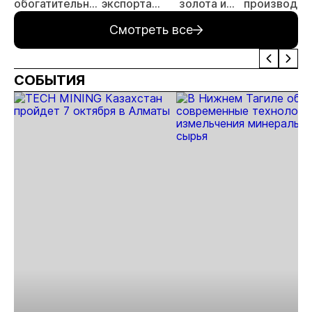
обогатительная
экспорта
золота и
производст
фабрика
золота
меди в
золота до
Смотреть все
Пакистане
98,2 тонн
СОБЫТИЯ