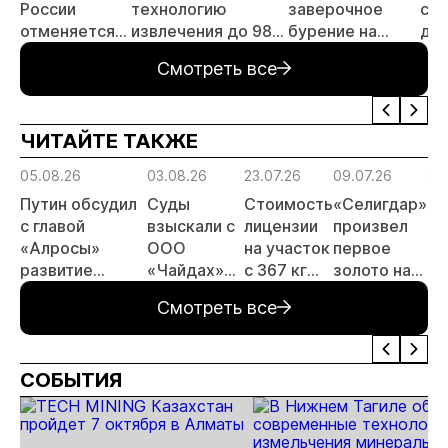
России
технологию
заверочное
ста
отменяется
извлечения до 98%
бурение на
для
заявительный
золота из
золоторудном
пр
Смотреть все
принцип на
металлургического
месторождении
не
россыпи:
шлака
Дегдекан
отраслевые
ЧИТАЙТЕ ТАКЖЕ
риски и
прогнозы для
05.08.26
03.08.26
23.07.26
09.07.26
29
МСБ
Путин обсудил
Суды
Стоимость
«Селигдар»
«С
с главой
взыскали с
лицензии
произвел
ра
«Алросы»
ООО
на участок
первое
те
развитие
«Чайдах»
с 367 кг
золото на
по
золотодобычи
8,78 млн
золота в
ЗИФ
ск
Смотреть все
и
рублей за
Якутии
«Хвойное»
хв
энергетических
незаконную
выросла
проектов в
добычу
почти в 50
СОБЫТИЯ
Якутии
золота в
раз
Якутии