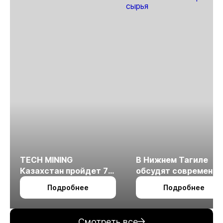
TECH MINING
В Нижнем Тагиле
Казахстан пройдет 7
обсудят современн
октября в Алматы
технологии
Подробнее
Подробнее
измельчения
минерального сырья
Смотреть все