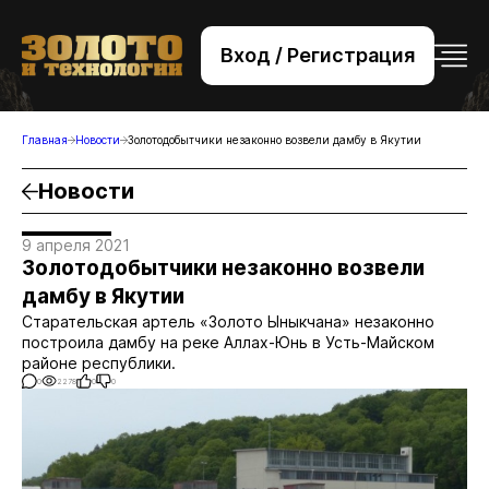
Вход / Регистрация
+7 (495) 221-76-32
bsv@zolteh.ru
Главная
Новости
Золотодобытчики незаконно возвели дамбу в Якутии
Новости
9 апреля 2021
Золотодобытчики незаконно возвели
дамбу в Якутии
Старательская артель «Золото Ыныкчана» незаконно
построила дамбу на реке Аллах-Юнь в Усть-Майском
районе республики.
0
2278
0
0