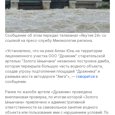
Сообщение об этом передал телеканал «Якутия 24» со
ссылкой на пресс-службу Минэкологии региона.
«Установлено, что на реке Аллах-Юнь на территории
лицензионного участка ООО ″Дражник″ старательской
артелью ″Золото Ыныкчана″ незаконно построена дамба,
которая перекрыла большую часть водного объекта,
создав угрозу подтопления площадей ″Дражника″ и
размыва моста автодороги ″Амга″», —
говорится
в
сообщении.
Ранее по жалобе артели «Дражник» проведена
внеплановая проверка, по итогам которой «Золото
Ыныкчана» привлечено к административной
ответственности за самовольное занятие водного
объекта или пользование ими с нарушением условий. По