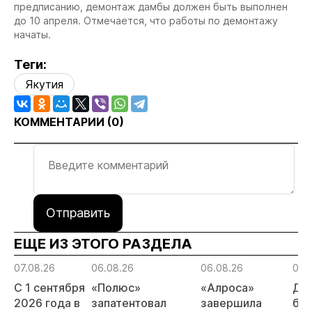
предписанию, демонтаж дамбы должен быть выполнен
до 10 апреля. Отмечается, что работы по демонтажу
начаты.
Теги:
Якутия
КОММЕНТАРИИ (
0
)
Отправить
ЕЩЕ ИЗ ЭТОГО РАЗДЕЛА
07.08.26
06.08.26
06.08.26
06.
С 1 сентября
«Полюс»
«Алроса»
Да
2026 года в
запатентовал
завершила
бес