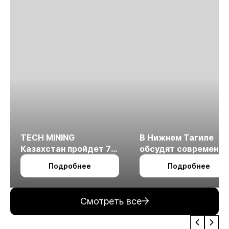
TECH MINING
В Нижнем Тагиле
Казахстан пройдет 7
обсудят современн
октября в Алматы
технологии
Подробнее
Подробнее
измельчения
минерального сырья
Смотреть все