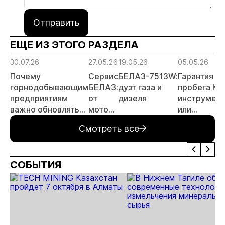
Отправить
ЕЩЕ ИЗ ЭТОГО РАЗДЕЛА
30.07.26
27.05.26
19.05.26
05.05.26
Почему
Сервис
БЕЛАЗ-7513W:
Гарантия
горнодобывающим
БЕЛАЗ:
дуэт газа и
пробега КГ
предприятиям
от
дизеля
инструмент
важно обновлять
мотора
или
водительские
до
иллюзия?
Смотреть все
сиденья в
колеса
Почему
спецтехнике
эксплуатац
важнее
СОБЫТИЯ
обещаний
поставщик