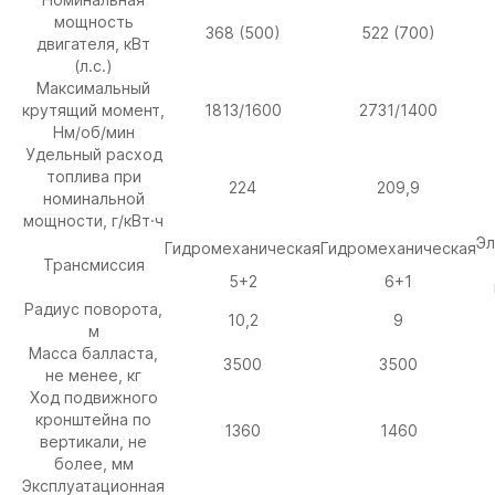
мощность
368 (500)
522 (700)
двигателя, кВт
(л.с.)
Максимальный
крутящий момент,
1813/1600
2731/1400
Нм/об/мин
Удельный расход
топлива при
224
209,9
номинальной
мощности, г/кВт·ч
Эл
Гидромеханическая
Гидромеханическая
Трансмиссия
5+2
6+1
Радиус поворота,
10,2
9
м
Масса балласта,
3500
3500
не менее, кг
Ход подвижного
кронштейна по
1360
1460
вертикали, не
более, мм
Эксплуатационная