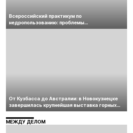
Всероссийский практикум по
недропользованию: проблемы
лицензирования, цифровизации, экспертизы
пройдет в начале июля
От Кузбасса до Австралии: в Новокузнецке
завершилась крупнейшая выставка горных
технологий «Недра России. Уголь России и
Майнинг»
МЕЖДУ ДЕЛОМ