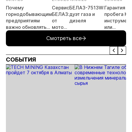
Почему
Сервис
БЕЛАЗ-7513W:
Гарантия
горнодобывающим
БЕЛАЗ:
дуэт газа и
пробега КГ
предприятиям
от
дизеля
инструмент
важно обновлять
мотора
или
водительские
до
иллюзия?
Смотреть все
сиденья в
колеса
Почему
спецтехнике
эксплуатац
важнее
СОБЫТИЯ
обещаний
поставщик