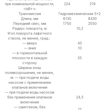
при номинальной мощности,
224
219
г/кВт·ч
Трансмиссия
Гидромеханическая 5+2
Длина, мм
8130
8430
Передний свес, мм
1750
2050
Радиус поворота, м
10,2
Угол поворота лафетного
ствола, не менее, град.:
— вверх
45
— вниз
10
— в горизонтальной
плоскости в каждую
35
сторону
Ширина зоны
поливоорошения, не менее,
м: — при подаче воды
насосом с применением
клапанов включения
— при подачи воды насосом
без применения клапанов
24,5
включения
— самотеком, без
12