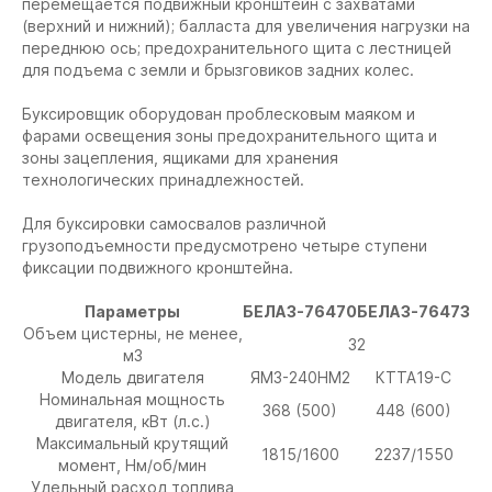
перемещается подвижный кронштейн с захватами
(верхний и нижний); балласта для увеличения нагрузки на
переднюю ось; предохранительного щита с лестницей
для подъема с земли и брызговиков задних колес.
Буксировщик оборудован проблесковым маяком и
фарами освещения зоны предохранительного щита и
зоны зацепления, ящиками для хранения
технологических принадлежностей.
Для буксировки самосвалов различной
грузоподъемности предусмотрено четыре ступени
фиксации подвижного кронштейна.
Параметры
БЕЛАЗ-76470
БЕЛАЗ-76473
Объем цистерны, не менее,
32
м3
Модель двигателя
ЯМЗ-240НМ2
КТТА19-С
Номинальная мощность
368 (500)
448 (600)
двигателя, кВт (л.с.)
Максимальный крутящий
1815/1600
2237/1550
момент, Нм/об/мин
Удельный расход топлива