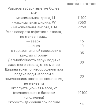
постоянного тока
Размеры габаритные, не более,
мм:
- максимальная длина, L1
11100
- максимальная ширина, W1
7050
- максимальная высота, H14
7250
Угол поворота лафетного ствола,
не менее, град.:
— вверх
45
— вниз
10
— в горизонтальной плоскости в
35
каждую сторону
Дальнобойность струи воды из
60
лафетного ствола, м, не менее
Ширина зоны поливоорошения при
подаче воды насосом с
30
применением клапанов включения,
не менее, м
Эксплуатационная масса, кг
(комплектация в базовом
110100
исполнении)
Скорость движения при поливе
15