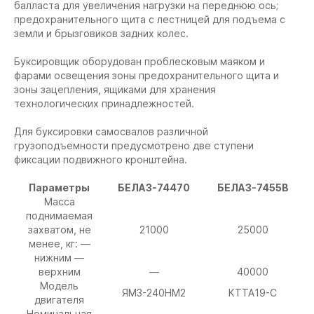
балласта для увеличения нагрузки на переднюю ось;
предохранительного щита с лестницей для подъема с
земли и брызговиков задних колес.
Буксировщик оборудован проблесковым маяком и
фарами освещения зоны предохранительного щита и
зоны зацепления, ящиками для хранения
технологических принадлежностей.
Для буксировки самосвалов различной
грузоподъемности предусмотрено две ступени
фиксации подвижного кронштейна.
Параметры
БЕЛАЗ-74470
БЕЛАЗ-7455В
Масса
поднимаемая
захватом, не
21000
25000
менее, кг: —
нижним —
верхним
—
40000
Модель
ЯМЗ-240НМ2
КТТА19-С
двигателя
Номинальная