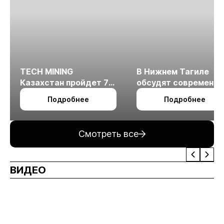
TECH MINING
В Нижнем Тагиле
Казахстан пройдет 7
обсудят современн
октября в Алматы
технологии
Подробнее
Подробнее
измельчения
минерального сырья
Смотреть все
ВИДЕО