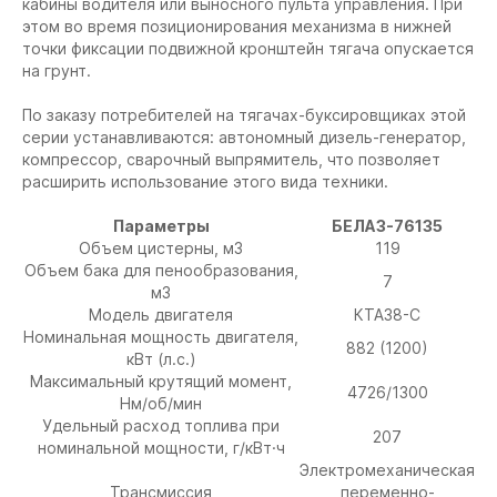
кабины водителя или выносного пульта управления. При
этом во время позиционирования механизма в нижней
точки фиксации подвижной кронштейн тягача опускается
на грунт.
По заказу потребителей на тягачах-буксировщиках этой
серии устанавливаются: автономный дизель-генератор,
компрессор, сварочный выпрямитель, что позволяет
расширить использование этого вида техники.
Параметры
БЕЛАЗ-76135
Объем цистерны, м3
119
Объем бака для пенообразования,
7
м3
Модель двигателя
КТА38-C
Номинальная мощность двигателя,
882 (1200)
кВт (л.с.)
Максимальный крутящий момент,
4726/1300
Нм/об/мин
Удельный расход топлива при
207
номинальной мощности, г/кВт·ч
Электромеханическая
Трансмиссия
переменно-