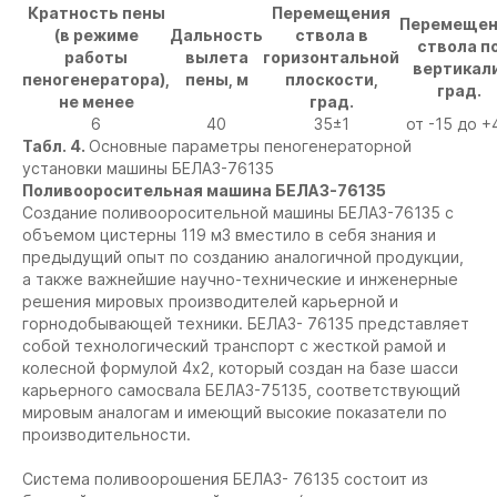
Кратность пены
Перемещения
Перемещен
(в режиме
Дальность
ствола в
ствола п
работы
вылета
горизонтальной
вертикали
пеногенератора),
пены, м
плоскости,
град.
не менее
град.
6
40
35±1
от -15 до +
Табл. 4.
Основные параметры пеногенераторной
установки машины БЕЛАЗ-76135
Поливооросительная машина БЕЛАЗ-76135
Создание поливооросительной машины БЕЛАЗ-76135 с
объемом цистерны 119 м3 вместило в себя знания и
предыдущий опыт по созданию аналогичной продукции,
а также важнейшие научно-технические и инженерные
решения мировых производителей карьерной и
горнодобывающей техники. БЕЛАЗ- 76135 представляет
собой технологический транспорт с жесткой рамой и
колесной формулой 4х2, который создан на базе шасси
карьерного самосвала БЕЛАЗ-75135, соответствующий
мировым аналогам и имеющий высокие показатели по
производительности.
Система поливоорошения БЕЛАЗ- 76135 состоит из