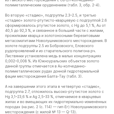
полиметаллическим оруденением (табл. 3, обр. 2-4).
Во вторую «стадию», подгруппы 2.3–2.5, и третью
«стадию» золото-ртутисто-кварцевую с подгруппой 2.6
сформировалось ртутистое золото, с Hg до 5,1 %, Au от
40,5 до 92,3 %, и связанное в большей части с жилами,
прожилками кварца и золотоносными березитовыми
метасоматитами Новолушниковского месторождения. В
золоте подгруппы 2.5 из Бобровского, Еловского
рудопроявлений и из старательского полигона рч.
Листвянки установлена медь в малых концентрациях
0,002–0,008 %. Из Южноуральских объектов золото
данной группы отмечается в Au-колчеданно-
полиметаллических рудах донной гидротермальной
фации месторождения Балта-Тау (табл. 3).
А на завершении этого этапа в четвертую «стадию»,
подгруппа 2.7, отложилось высоко-ртутистое золото с
Hg 3,1–23,6 % и Ag 2,5–33 %, отмечаемое в кварцевых
жилах и во вмещающих их гидротермально-изменённых
породах (на рис. 2 (с. 114) — гип-Ег) Новолушниковского
месторождения (с жилой № 13 — Q-13).