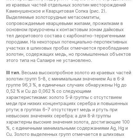
из краевых частей отдельных золотин месторождений
Каменушенское и Кварцитовая Сопка (рис. 2).
Выделяемые золоторудные метасоматиты,
сопровождаемые кварцевыми жилами, прожилками в
основном приурочены к контактовым зонам дайковых
тел диоритового состава с карбонатно-терригенными
породами. На некоторых потенциально-перспективных
участках в шлиховых пробах отмечается преобладание
золотин, содержащих медь, но промышленных объектов
этого типа на Салаире не установлено.
III тип.
Весьма высокопробное золото из краевых частей
золотин групп 5–8, с минимальным значением Au в 6-й
группе 96,3 %, в единичных случаях обнаружены Hg до
0,52 % и Cu до 0,062 % со следующими
характеристиками: золото 5-й группы с отсутствием
меди при низких концентрациях серебра и повышенных
ртути; в группах 6–7 отсутствует медь и ртуть при
невысоких значениях серебра; а для 8-й группы
характерны высокие значения золота, достигающие 100
%, с единичными минимальными содержаниями Ag, Hg и
Cu. Золото выделенных групп отмечается в шлиховых