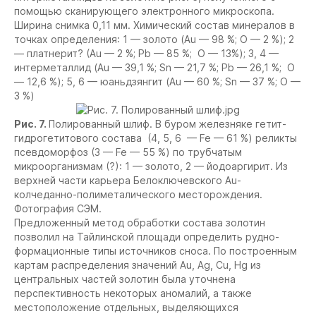
помощью сканирующего электронного микроскопа.
Ширина снимка 0,11 мм. Химический состав минералов в
точках определения: 1 — золото (Au — 98 %; O — 2 %); 2
— платнерит? (Au — 2 %; Pb — 85 %; O — 13%); 3, 4 —
интерметаллид (Au — 39,1 %; Sn — 21,7 %; Pb — 26,1 %; O
— 12,6 %); 5, 6 — юаньдзянгит (Au — 60 %; Sn — 37 %; O —
3 %)
Рис. 7.
Полированный шлиф. В буром железняке гетит-
гидрогетитового состава (4, 5, 6 — Fe — 61 %) реликты
псевдоморфоз (3 — Fe — 55 %) по трубчатым
микроорганизмам (?): 1 — золото, 2 — йодоаргирит. Из
верхней части карьера Белоключевского Au-
колчеданно-полиметалического месторождения.
Фотография СЭМ.
Предложенный метод обработки состава золотин
позволил на Тайлинской площади определить рудно-
формационные типы источников сноса. По построенным
картам распределения значений Au, Ag, Cu, Hg из
центральных частей золотин была уточнена
перспективность некоторых аномалий, а также
местоположение отдельных, выделяющихся