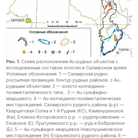
Рис. 1.
Схема расположения Au-рудных объектов с
исследованным составом золотин в Салаирском кряже
Условные обозначения: 1 — Салаирская рудно-
россыпная провинция. Контур рудных районов с Au-
рудными объектами: 2 — золото-колчеданно-
полиметаллического типа;
3 — Au сульфидно-
кварцевого; 4 — Au-колчеданно-полиметаллические
месторождения: Салаирского рудного района (р.р) —
Кварцитовая Сопка и 1-й Рудник (КС), Каменушенское
(Км); Еловско-Которовского р.р. — рудопроявление —
Еловское (Е); Пуштулимского р.р. — руд-е Бобровское
(Б); 5 — Au-сульфидно-кварцевое Новолушниковское
месторождение (Н) Егорьевского рудного района; 6 —