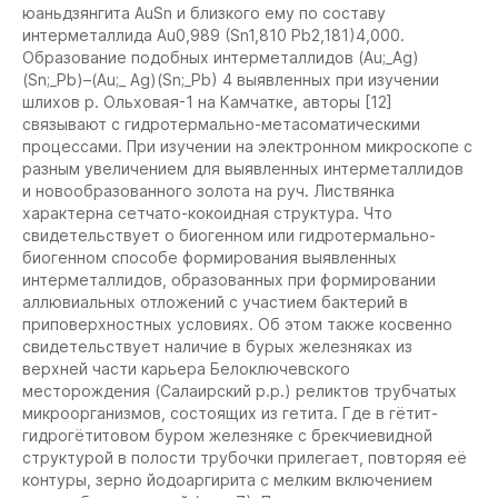
юаньдзянгита AuSn и близкого ему по составу
интерметаллида Au0,989 (Sn1,810 Pb2,181)4,000.
Образование подобных интерметаллидов (Au;_Ag)
(Sn;_Pb)–(Au;_ Ag)(Sn;_Pb) 4 выявленных при изучении
шлихов р. Ольховая-1 на Камчатке, авторы [12]
связывают с гидротермально-метасоматическими
процессами. При изучении на электронном микроскопе с
разным увеличением для выявленных интерметаллидов
и новообразованного золота на руч. Листвянка
характерна сетчато-кокоидная структура. Что
свидетельствует о биогенном или гидротермально-
биогенном способе формирования выявленных
интерметаллидов, образованных при формировании
аллювиальных отложений с участием бактерий в
приповерхностных условиях. Об этом также косвенно
свидетельствует наличие в бурых железняках из
верхней части карьера Белоключевского
месторождения (Салаирский р.р.) реликтов трубчатых
микроорганизмов, состоящих из гетита. Где в гётит-
гидрогётитовом буром железняке с брекчиевидной
структурой в полости трубочки прилегает, повторяя её
контуры, зерно йодоаргирита с мелким включением