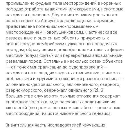
промышленно-рудные тела месторождений в коренных
породах отработаны шахтами или карьерами, некоторые
находятся в резерве. Другим источником россыпного
золота является Au-сульфидно-кварцевая формация,
представлена потенциально-промышленным
месторождением Новолушниковским. Фактически все
разведанные и оцененные объекты приурочены к
нижне-средне-кембрийским вулканогенно-осадочным
породам, образующим в рельефе положительные формы
местами полузакрытых или перекрытыми элювиальными
развалами пород. Остальные несколько сотен объектов
— от точек минерализации до рудопроявлений —
находятся на площадях закрытых глинистыми, глинисто-
щебнистыми и другими отложениями разного генезиса —
элювиально-делювиального, аллювиального, озерного,
озерно-морского, озерно-аллювиального [2]. В
большинстве случаев эти рыхлые отложения содержат
свободное золото в виде рассеянных золотин или их
скоплений (до промышленных масштабов — россыпных
месторождений) из источников неясного генезиса.
Значительная часть исследователей изучающих