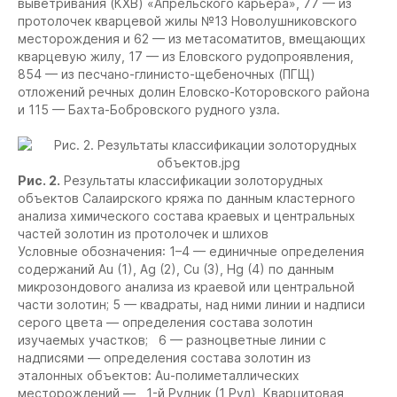
выветривания (КХВ) «Апрельского карьера», 77 — из
протолочек кварцевой жилы №13 Новолушниковского
месторождения и 62 — из метасоматитов, вмещающих
кварцевую жилу, 17 — из Еловского рудопроявления,
854 — из песчано-глинисто-щебеночных (ПГЩ)
отложений речных долин Еловско-Которовского района
и 115 — Бахта-Бобровского рудного узла.
Рис. 2.
Результаты классификации золоторудных
объектов Салаирского кряжа по данным кластерного
анализа химического состава краевых и центральных
частей золотин из протолочек и шлихов
Условные обозначения: 1–4 — единичные определения
содержаний Au (1), Ag (2), Cu (3), Hg (4) по данным
микрозондового анализа из краевой или центральной
части золотин; 5 — квадраты, над ними линии и надписи
серого цвета — определения состава золотин
изучаемых участков;
6 — разноцветные линии с
надписями — определения состава золотин из
эталонных объектов: Au-полиметаллических
месторождений —
1-й Рудник (1 Руд), Кварцитовая