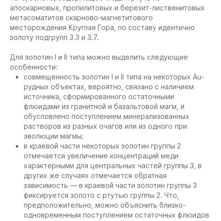
апоскарновых, пропилитовых и березит-лиственитовых
метасоматитов скарново-магнетитового
месторождения Круглая Гора, по составу идентично
золоту подгрупп 3.3 и 3.7.
Для золотин I и II типа можно выделить следующие
особенности:
совмещенность золотин I и II типа на некоторых Au-
рудных объектах, вероятно, связано с наличием
источника, сформированного остаточными
флюидами из гранитной и базальтовой магм, и
обусловлено поступлением минерализованных
растворов из разных очагов или из одного при
эволюции магмы;
в краевой части некоторых золотин группы 2
отмечается увеличение концентраций меди
характерными для центральных частей группы 3, в
других же случаях отмечается обратная
зависимость — в краевой части золотин группы 3
фиксируется золото с ртутью группы 2. Что,
предположительно, можно объяснить близко-
одновременным поступлением остаточных флюидов