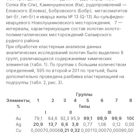
Сопка (Кв-Спк), Каменушенское (Км), рудопроявлений —
Еловского (Еловка), Бобровского (Бобр); метасоматитов
(мт-Ег, гип-Ег) и кварца жилы № 13 (Q-13) Au-сульфидно-
кварцевого Новолушниковского месторождения;
7 —
интервалы, характеризующие состав золотин золото-
полиметаллических месторождений Салаирского
рудного района
При обработке кластерным анализом данных
аналитических исследований золотин было выделено 8
групп, различающихся содержаниями химических
элементов (табл. 1). По группам с большим количеством
определений, 595 по второй и 201 по третьей, была
дополнительно проведена разбивка кластеризацией на
подгруппы (табл. 2, рис. 3).
Группы
Элементы,
1
2
3
4
5
6
7
8
%
Типы
I
II
III
Au
79,1
84,6
92,3
95,9
99,1
98,9
99,9
10
Ag
20,9
13,7
6,6
3,8
0,77
1,08
0,12
0,0
Cu
0,0007
0,0006
0,21
0,32
0,0011
0,0007
0,0009
0,00