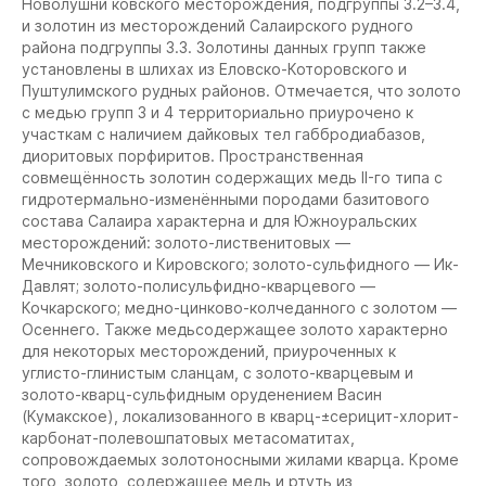
Новолушни ковского месторождения, подгруппы 3.2–3.4,
и золотин из месторождений Салаирского рудного
района подгруппы 3.3. Золотины данных групп также
установлены в шлихах из Еловско-Которовского и
Пуштулимского рудных районов. Отмечается, что золото
с медью групп 3 и 4 территориально приурочено к
участкам с наличием дайковых тел габбродиабазов,
диоритовых порфиритов. Пространственная
совмещённость золотин содержащих медь II-го типа с
гидротермально-изменёнными породами базитового
состава Салаира характерна и для Южноуральских
месторождений: золото-лиственитовых —
Мечниковского и Кировского; золото-сульфидного — Ик-
Давлят; золото-полисульфидно-кварцевого —
Кочкарского; медно-цинково-колчеданного с золотом —
Осеннего. Также медьсодержащее золото характерно
для некоторых месторождений, приуроченных к
углисто-глинистым сланцам, с золото-кварцевым и
золото-кварц-сульфидным оруденением Васин
(Кумакское), локализованного в кварц-±серицит-хлорит-
карбонат-полевошпатовых метасоматитах,
сопровождаемых золотоносными жилами кварца. Кроме
того, золото, содержащее медь и ртуть из