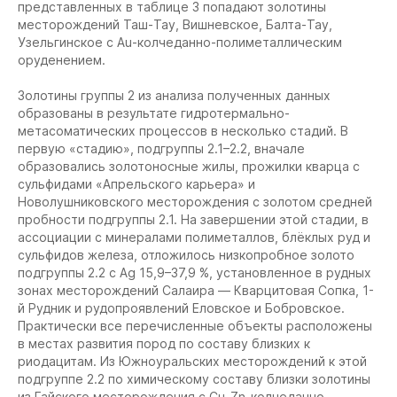
представленных в таблице 3 попадают золотины
месторождений Таш-Тау, Вишневское, Балта-Тау,
Узельгинское с Au-колчеданно-полиметаллическим
оруденением.
Золотины группы 2 из анализа полученных данных
образованы в результате гидротермально-
метасоматических процессов в несколько стадий. В
первую «стадию», подгруппы 2.1–2.2, вначале
образовались золотоносные жилы, прожилки кварца с
сульфидами «Апрельского карьера» и
Новолушниковского месторождения с золотом средней
пробности подгруппы 2.1. На завершении этой стадии, в
ассоциации с минералами полиметаллов, блёклых руд и
сульфидов железа, отложилось низкопробное золото
подгруппы 2.2 с Ag 15,9–37,9 %, установленное в рудных
зонах месторождений Салаира — Кварцитовая Сопка, 1-
й Рудник и рудопроявлений Еловское и Бобровское.
Практически все перечисленные объекты расположены
в местах развития пород по составу близких к
риодацитам. Из Южноуральских месторождений к этой
подгруппе 2.2 по химическому составу близки золотины
из Гайского месторождения с Cu-Zn-колчеданно-