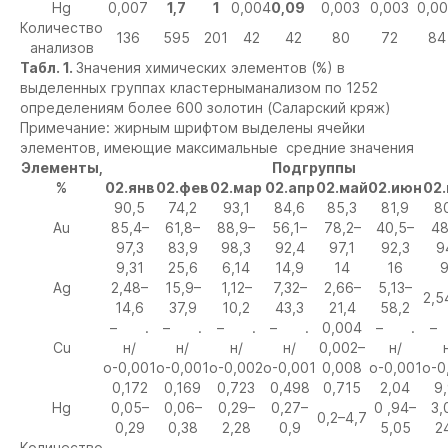
Hg
0,007
1,7
1
0,004
0,09
0,003
0,003
0,0
Количество
136
595
201
42
42
80
72
84
анализов
Табл. 1.
Значения химических элементов (%) в
выделенных группах кластерныманализом по 1252
определениям более 600 золотин (Саларский кряж)
Примечание: жирным шрифтом выделены ячейки
элементов, имеющие максимальные средние значения
Элементы,
Подгруппы
%
02.янв
02.фев
02.мар
02.апр
02.май
02.июн
02
90,5
74,2
93,1
84,6
85,3
81,9
8
Au
85,4–
61,8–
88,9–
56,1–
78,2–
40,5–
48
97,3
83,9
98,3
92,4
97,1
92,3
9
9,31
25,6
6,14
14,9
14
16
9
Ag
2,48–
15,9–
1,12–
7,32–
2,66–
5,13–
2,5
14,6
37,9
10,2
43,3
21,4
58,2
– .
– .
– .
– .
0,004
– .
–
Cu
н/
н/
н/
н/
0,002–
н/
о-0,001
о-0,001
о-0,002
о-0,001
0,008
о-0,001
о-0
0,172
0,169
0,723
0,498
0,715
2,04
9
Hg
0,05–
0,06–
0,29–
0,27–
0 ,94–
3,
0,2–4,7
0,29
0,38
2,28
0,9
5,05
2
Количество