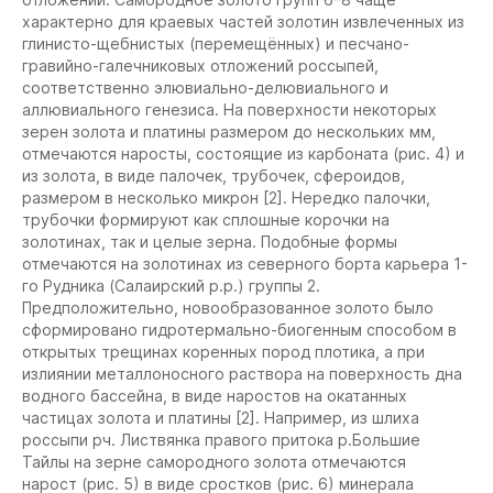
характерно для краевых частей золотин извлеченных из
глинисто-щебнистых (перемещённых) и песчано-
гравийно-галечниковых отложений россыпей,
соответственно элювиально-делювиального и
аллювиального генезиса. На поверхности некоторых
зерен золота и платины размером до нескольких мм,
отмечаются наросты, состоящие из карбоната (рис. 4) и
из золота, в виде палочек, трубочек, сфероидов,
размером в несколько микрон [2]. Нередко палочки,
трубочки формируют как сплошные корочки на
золотинах, так и целые зерна. Подобные формы
отмечаются на золотинах из северного борта карьера 1-
го Рудника (Салаирский р.р.) группы 2.
Предположительно, новообразованное золото было
сформировано гидротермально-биогенным способом в
открытых трещинах коренных пород плотика, а при
излиянии металлоносного раствора на поверхность дна
водного бассейна, в виде наростов на окатанных
частицах золота и платины [2]. Например, из шлиха
россыпи рч. Листвянка правого притока р.Большие
Тайлы на зерне самородного золота отмечаются
нарост (рис. 5) в виде сростков (рис. 6) минерала