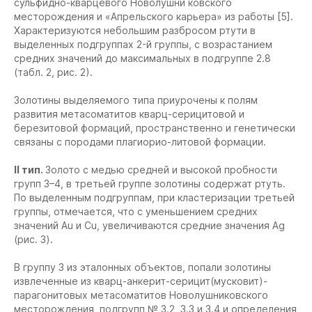
сульфидно-кварцевого Новолушни ковского
месторождения и «Апрельского карьера» из работы [5].
Характеризуются небольшим разбросом ртути в
выделенных подгруппах 2-й группы, с возрастанием
средних значений до максимальных в подгруппе 2.8
(табл. 2, рис. 2).
Золотины выделяемого типа приурочены к полям
развития метасоматитов кварц-серицитовой и
березитовой формаций, пространственно и генетически
связаны с породами плагиорио-литовой формации.
II тип.
Золото с медью средней и высокой пробности
групп 3–4, в третьей группе золотины содержат ртуть.
По выделенным подгруппам, при кластеризации третьей
группы, отмечается, что с уменьшением средних
значений Au и Cu, увеличиваются средние значения Ag
(рис. 3).
В группу 3 из эталонных объектов, попали золотины
извлеченные из кварц-анкерит-серицит(мусковит)-
парагонитовых метасоматитов Новолушниковского
месторождения, подгрупп № 3.2, 3.3 и 3.4 и определения