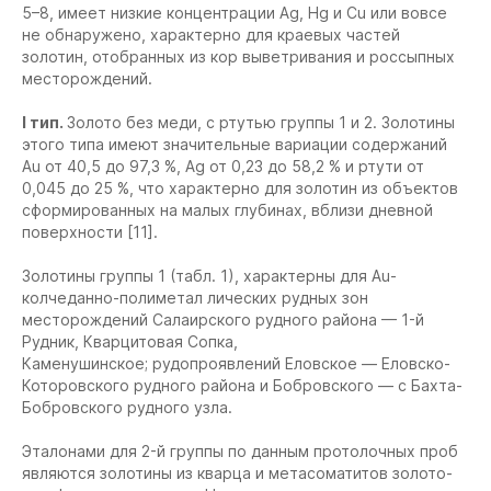
5–8, имеет низкие концентрации Ag, Hg и Cu или вовсе
не обнаружено, характерно для краевых частей
золотин, отобранных из кор выветривания и россыпных
месторождений.
I тип.
Золото без меди, с ртутью группы 1 и 2. Золотины
этого типа имеют значительные вариации содержаний
Au от 40,5 до 97,3 %, Ag от 0,23 до 58,2 % и ртути от
0,045 до 25 %, что характерно для золотин из объектов
сформированных на малых глубинах, вблизи дневной
поверхности [11].
Золотины группы 1 (табл. 1), характерны для Au-
колчеданно-полиметал лических рудных зон
месторождений Салаирского рудного района — 1-й
Рудник, Кварцитовая Сопка,
Каменушинское; рудопроявлений Еловское — Еловско-
Которовского рудного района и Бобровского — с Бахта-
Бобровского рудного узла.
Эталонами для 2-й группы по данным протолочных проб
являются золотины из кварца и метасоматитов золото-