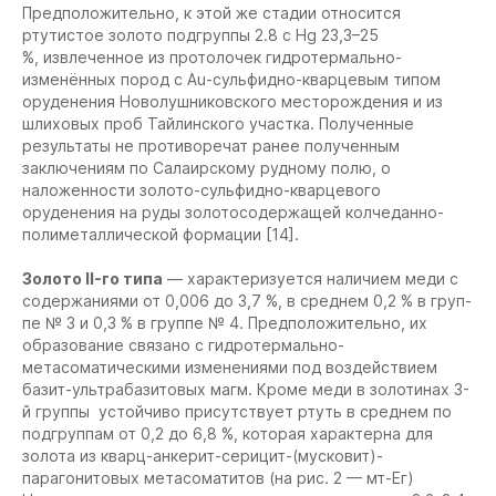
Предположительно, к этой же стадии относится
ртутистое золото подгруппы 2.8 с Hg 23,3–25
%, извлеченное из протолочек гидротермально-
изменённых пород с Au-сульфидно-кварцевым типом
оруденения Новолушниковского месторождения и из
шлиховых проб Тайлинского участка. Полученные
результаты не противоречат ранее полученным
заключениям по Салаирскому рудному полю, о
наложенности золото-сульфидно-кварцевого
оруденения на руды золотосодержащей колчеданно-
полиметаллической формации [14].
Золото II-го типа
— характеризуется наличием меди с
содержаниями от 0,006 до 3,7 %, в среднем 0,2 % в груп-
пе № 3 и 0,3 % в группе № 4. Предположительно, их
образование связано с гидротермально-
метасоматическими изменениями под воздействием
базит-ультрабазитовых магм. Кроме меди в золотинах 3-
й группы устойчиво присутствует ртуть в среднем по
подгруппам от 0,2 до 6,8 %, которая характерна для
золота из кварц-анкерит-серицит-(мусковит)-
парагонитовых метасоматитов (на рис. 2 — мт-Ег)