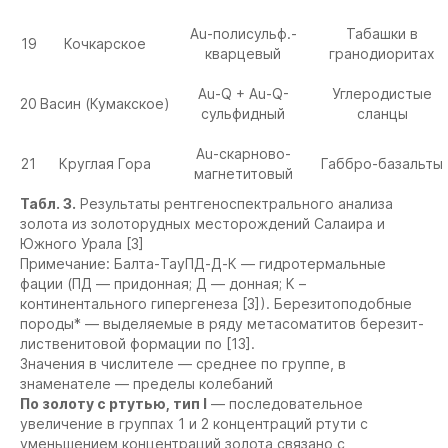
Au-полисульф.-
Табашки в
19
Кочкарское
кварцевый
гранодиоритах
Au-Q + Au-Q-
Углеродистые
20
Васин (Кумакское)
сульфидный
сланцы
Au-скарново-
21
Круглая Гора
Габбро-базальты
магнетитовый
Табл. 3.
Результаты рентгеноспектрального анализа
золота из золоторудных месторождений Салаира и
Южного Урала [3]
Примечание: Балта-ТауПД-Д-К — гидротермальные
фации (ПД — придонная; Д — донная; К –
континентального гипергенеза [3]). Березитоподобные
породы* — выделяемые в ряду метасоматитов березит-
лиственитовой формации по [13].
Значения в числителе — среднее по группе, в
знаменателе — пределы колебаний
По золоту с ртутью, тип I
— последовательное
увеличение в группах 1 и 2 концентраций ртути с
уменьшением концентраций золота связано с