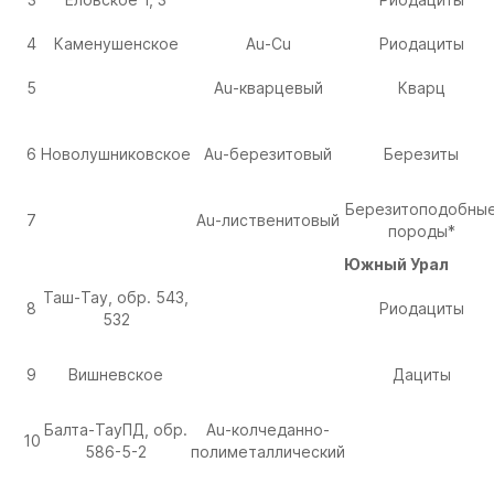
4
Каменушенское
Au-Cu
Риодациты
5
Au-кварцевый
Кварц
6
Новолушниковское
Au-березитовый
Березиты
Березитоподобны
7
Au-лиственитовый
породы*
Южный Урал
Таш-Тау, обр. 543,
8
Риодациты
532
9
Вишневское
Дациты
Балта-ТауПД, обр.
Au-колчеданно-
10
586-5-2
полиметаллический