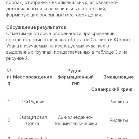
пробах, отобранных из элювиальных, элювиально-
делювиальных или аллювиальных отложений,
формирующих россыпные месторождения.
Обсуждение результатов
Отметим некоторые особенности при сравнении
состава золотин эталонных объектов Салаира и Южного
Урала и изучаемых на исследуемых участках в
выделенных группах, представленных в таблице 3 и на
рисунке 2.
№
Рудно-
п/
Месторождение
формационный
Вмещающие
п
тип
Салаирский кряж
1
1-й Рудник
Риолиты
Кварцитовая
Au-колчеданно-
2
Риолиты
Сопка
полиметаллический
3
Еловское 1, 3
Риодациты