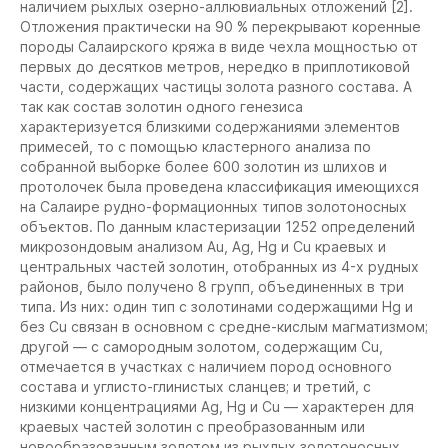
наличием рыхлых озерно-аллювиальных отложений [2].
Отложения практически на 90 % перекрывают коренные
породы Салаирского кряжа в виде чехла мощностью от
первых до десятков метров, нередко в приплотиковой
части, содержащих частицы золота разного состава. А
так как состав золотин одного генезиса
характеризуется близкими содержаниями элементов
примесей, то с помощью кластерного анализа по
собранной выборке более 600 золотин из шлихов и
протолочек была проведена классификация имеющихся
на Салаире рудно-формационных типов золотоносных
объектов. По данным кластеризации 1252 определений
микрозондовым анализом Au, Ag, Hg и Cu краевых и
центральных частей золотин, отобранных из 4-х рудных
районов, было получено 8 групп, объединенных в три
типа. Из них: один тип с золотинами содержащими Hg и
без Cu связан в основном с средне-кислым магматизмом;
другой — с самородным золотом, содержащим Cu,
отмечается в участках с наличием пород основного
состава и углисто-глинистых сланцев; и третий, с
низкими концентрациями Ag, Hg и Cu — характерен для
краевых частей золотин с преобразованным или
новообразованным золотом из рыхлых золотоносных