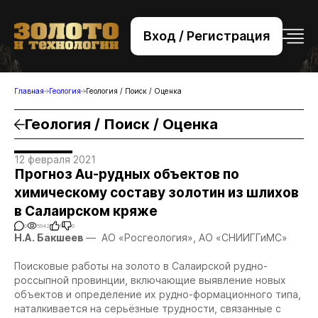
Вход / Регистрация
+7 (495) 221-76-32
bsv@zolteh.ru
Главная
Геология
Геология / Поиск / Оценка
Геология / Поиск / Оценка
12 февраля 2021
Прогноз Au-рудных объектов по
химическому составу золотин из шлихов
в Салаирском кряже
0
5942
1
0
Н.А. Бакшеев
— АО «Росгеология», АО «СНИИГГиМС»
Поисковые работы на золото в Салаирской рудно-
россыпной провинции, включающие выявление новых
объектов и определение их рудно-формационного типа,
наталкивается на серьёзные трудности, связанные с