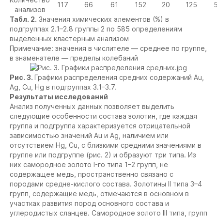
117
66
61
152
20
125
анализов
Табл. 2.
Значения химических элементов (%) в
подгруппах 2.1–2.8 группы 2 по 585 определениям
выделенных кластерным анализом
Примечание: значения в числителе — среднее по группе,
в знаменателе — пределы колебаний
Рис. 3.
Графики распределения средних содержаний Au,
Ag, Cu, Hg в подгруппах 3.1–3.7.
Результаты исследований
Анализ полученных данных позволяет выделить
следующие особенности состава золотин, где каждая
группа и подгруппа характеризуется отрицательной
зависимостью значений Au и Ag, наличием или
отсутствием Hg, Cu, с близкими средними значениями в
группе или подгруппе (рис. 2) и образуют три типа. Из
них самородное золото I-го типа 1–2 групп, не
содержащее медь, пространственно связано с
породами средне-кислого состава. Золотины II типа 3–4
групп, содержащие медь, отмечаются в основном в
участках развития пород основного состава и
углеродистых сланцев. Самородное золото III типа, групп