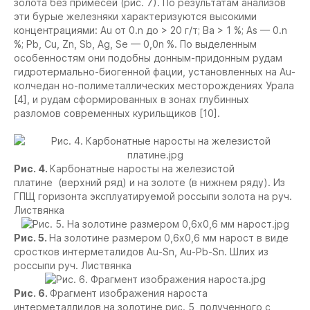
золота без примесей (рис. 7). По результатам анализов
эти бурые железняки характеризуются высокими
концентрациями: Au от 0.n до > 20 г/т; Ba > 1 %; As — 0.n
%; Pb, Cu, Zn, Sb, Ag, Se — 0,0n %. По выделенным
особенностям они подобны донным-придонным рудам
гидротермально-биогенной фации, установленных на Au-
колчедан но-полиметаллических месторождениях Урала
[4], и рудам cформированных в зонах глубинных
разломов современных курильщиков [10].
Рис. 4.
Карбонатные наросты на железистой
платине (верхний ряд) и на золоте (в нижнем ряду). Из
ГПЩ горизонта эксплуатируемой россыпи золота на руч.
Листвянка
Рис. 5.
На золотине размером 0,6х0,6 мм нарост в виде
сростков интерметалидов Au-Sn, Au-Pb-Sn. Шлих из
россыпи руч. Листвянка
Рис. 6.
Фрагмент изображения нароста
интерметаллидов на золотине рис. 5, полученного с