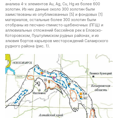
анализа 4-х элементов Au, Ag, Cu, Hg из более 600
золотин. Из них данные около 300 золотин были
заимствованы из опубликованных [5] и фондовых [1]
материалов, остальные более 300 золотин были
отобраны из песчано-глинисто-щебеночных (ПГЩ) и
аллювиальных отложений бассейнов рек в Еловско-
Которовском, Пуштулимском рудных районах, и из
элювия бортов карьеров месторождений Салаирского
рудного района (рис. 1).