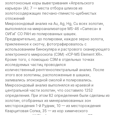
золотоносные коры выветривания «Апрельского
карьера» (А); 7 — места отбора шлихов из
золотосодержащих песчано-глинисто-щебнистых
отложений
Микрозондовый анализ на Au, Ag, Hg, Cu всех золотин,
выполнялся на микроанализаторе MS-46 «Cameca» в
ОИГиГ СО РАН из полированных шашек.
Предварительно, до полировки, каждое зерно золота,
приклеенное к скотчу, фотографировалось с
использованием бинокуляра и растрового сканирующего
электронного микроскопа (СЭМ) «ICP-MS Element XR».
Кроме того, с помощью СЭМ в отдельных точках
исследуемых частиц проводился
количественный рентгеноспектральный анализ. После
этого все золотины, расположенные в шашках,
заливались эпоксидной смолой и полировались.
Микрозондовый анализ выполнялся из краевой и
центральной части золотин, что составило 1252
определения. При этом 82 определения были сделаны из
золотин, отобранных из минерализованных зон
месторождения 1-й Рудник, 10 — из месторождения
Кварцитовая Сопка, 35 — из кор химического