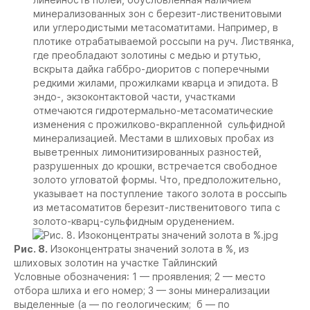
минерализованных зон с березит-лиственитовыми
или углеродистыми метасоматитами. Например, в
плотике отрабатываемой россыпи на руч. Листвянка,
где преобладают золотины с медью и ртутью,
вскрыта дайка габбро-диоритов с поперечными
редкими жилами, прожилками кварца и эпидота. В
эндо-, экзоконтактовой части, участками
отмечаются гидротермально-метасоматические
изменения с прожилково-вкрапленной сульфидной
минерализацией. Местами в шлиховых пробах из
выветренных лимонитизированных разностей,
разрушенных до крошки, встречается свободное
золото угловатой формы. Что, предположительно,
указывает на поступление такого золота в россыпь
из метасоматитов березит-лиственитового типа с
золото-кварц-сульфидным оруденением.
Рис. 8.
Изоконцентраты значений золота в %, из
шлиховых золотин на участке Тайлинский
Условные обозначения: 1 — проявления; 2 — место
отбора шлиха и его номер; 3 — зоны минерализации
выделенные (а — по геологическим; б — по