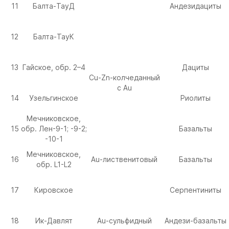
11
Балта-ТауД
Андезидациты
12
Балта-ТауК
13
Гайское, обр. 2–4
Дациты
Cu-Zn-колчеданный
с Au
14
Узельгинское
Риолиты
Мечниковское,
15
обр. Лен-9-1; -9-2;
Базальты
-10-1
Мечниковское,
16
Au-лиственитовый
Базальты
обр. L1-L2
17
Кировское
Серпентиниты
18
Ик-Давлят
Au-сульфидный
Андези-базальты