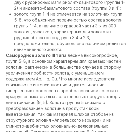
двух рудоносных магм риолит-дацитового (группы 1–
2) и андезито-базальтового состава (группы 3 и 4);
золото групп 1–4 не отмечается на золотинах групп
5–8, что объяснимо первичностью состава золотин
группы 1–4, а наличие в краевой части 3-х из 300
золотин, участков, характерных для золота из
рудных объектов подгрупп 3.4 и 2.3,
предположительно, обусловлено наличием реликтов
неизменённого золота.
Самородное золото III типа
весьма высокопробное,
групп 5–8, в основном характерны для краевых частей
золотин, фактически в большинстве случаев в сторону
увеличения пробности золота, с уменьшением
содержанием Ag, Hg, Cu. Что многие исследователи
связывают с интенсивностью и длительностью
гипергенных процессов с преобразованием золотин в
«разрушенных» рыхлых золотоносных продуктах коры
выветривания [9, 5]. Золото группы 5 связано с
преоб
разованием золотин в продуктах коры
выветривания, так как материал шлихов отобран из
структурного элювия «Апрельского карьера» и из
глинисто-щебнистых элювиально-делювиальных
отложений. Самородное золото групп 6–8 чаще