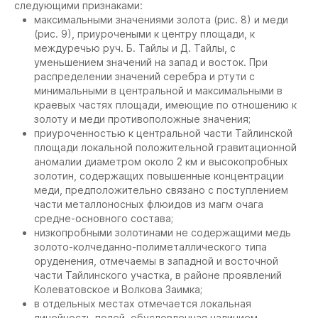
следующими признаками:
максимальными значениями золота (рис. 8) и меди
(рис. 9), приурочеными к центру площади, к
междуречью руч. Б. Тайлы и Д. Тайлы, с
уменьшением значений на запад и восток. При
распределении значений серебра и ртути с
минимальными в центральной и максимальными в
краевых частях площади, имеющие по отношению к
золоту и меди противоположные значения;
приуроченностью к центральной части Тайлинской
площади локальной положительной гравитационной
аномалии диаметром около 2 км и высокопробных
золотин, содержащих повышенные концентрации
меди, предположительно связано с поступлением
части металлоносных флюидов из магм очага
средне-основного состава;
низкопробными золотинами не содержащими медь
золото-колчеданно-полиметаллического типа
оруденения, отмечаемы в западной и восточной
части Тайлинского участка, в районе проявлений
Колеватовское и Волкова Заимка;
в отдельных местах отмечается локальная
линейность полей, обусловленная наличием