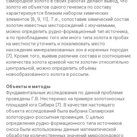
самородное золото в своих работах делают вывод, что
золото из объектов одного генезиса по составу
характеризуется близким набором химических
элементов [8, 9, 11]. Т.е., сопоставив химический состав
золотин известных месторождений с изучаемыми,
можно определить рудно-формационный тип источника,
а по преобладанию того или иного типа золота в пробах
на местности уточнить и локализовать место
нахождения минерализованных зон в коренных породах
[7]. Кроме того, выявив различие состава и соотношение
количества золота краевой части золотин относительно
центральной, можно определить объёмы
новообразованного золота в россыпи.
Объекты и методы
Фундаментальные исследования по данной проблеме
проведены Г.В. Нестеренко на примере золотоносных
площадей юга Сибири [7]. В качестве настоящего
объекта исследований была выбрана Салаирская
золоторудно-россыпная провинция. С целью
определения рудно-формационного типа источников
сноса были использованы данные математической
обработки количественных значений микрозондового