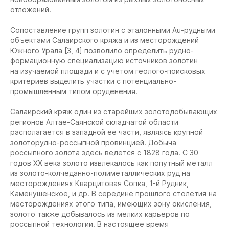
отложений.
Сопоставление групп золотин с эталонными Au-рудными
объектами Салаирского кряжа и из месторождений
Южного Урала [3, 4] позволило определить рудно-
формационную специализацию источников золотин
на изучаемой площади и с учетом геолого-поисковых
критериев выделить участки с потенциально-
промышленным типом оруденения.
Салаирский кряж один из старейших золотодобывающих
регионов Алтае-Саянской складчатой области
располагается в западной ее части, являясь крупной
золоторудно-россыпной провинцией. Добыча
россыпного золота здесь ведется с 1828 года. С 30
годов XX века золото извлекалось как попутный металл
из золото-колчеданно-полиметаллических руд на
месторождениях Кварцитовая Сопка, 1-й Рудник,
Каменушенское, и др. В середине прошлого столетия на
месторождениях этого типа, имеющих зону окисления,
золото также добывалось из мелких карьеров по
россыпной технологии. В настоящее время