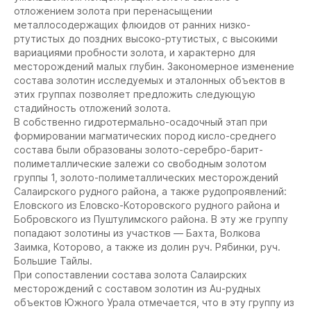
отложением золота при перенасыщении
металлосодержащих флюидов от ранних низко-
ртутистых до поздних высоко-ртутистых, с высокими
вариациями пробности золота, и характерно для
месторождений малых глубин. Закономерное изменение
состава золотин исследуемых и эталонных объектов в
этих группах позволяет предложить следующую
стадийность отложений золота.
В собственно гидротермально-осадочный этап при
формировании магматических пород кисло-среднего
состава были образованы золото-серебро-барит-
полиметаллические залежи со свободным золотом
группы 1, золото-полиметаллических месторождений
Салаирского рудного района, а также рудопроявлений:
Еловского из Еловско-Которовского рудного района и
Бобровского из Пуштулимского района. В эту же группу
попадают золотины из участков — Бахта, Волкова
Заимка, Которово, а также из долин руч. Рябинки, руч.
Большие Тайлы.
При сопоставлении состава золота Салаирских
месторождений с составом золотин из Au-рудных
объектов Южного Урала отмечается, что в эту группу из