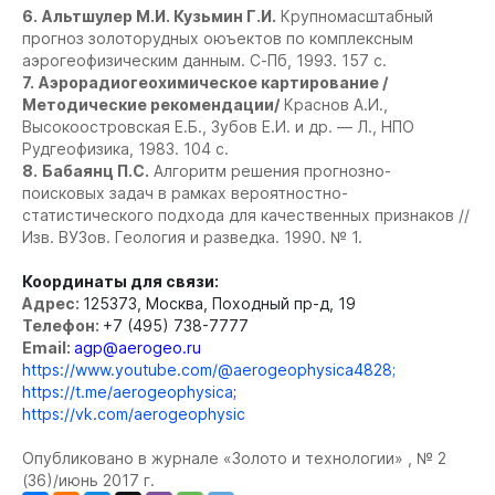
6.
Альтшулер М.И. Кузьмин Г.И.
Крупномасштабный
прогноз золоторудных оюъектов по комплексным
аэрогеофизическим данным. С-Пб, 1993. 157 с.
7.
Аэрорадиогеохимическое картирование /
Методические рекомендации/
Краснов А.И.,
Высокоостровская Е.Б., Зубов Е.И. и др. — Л., НПО
Рудгеофизика, 1983. 104 с.
8.
Бабаянц П.С.
Алгоритм решения прогнозно-
поисковых задач в рамках вероятностно-
статистического
подхода для качественных признаков //
Изв. ВУЗов. Геология и разведка. 1990. № 1.
Координаты для связи:
Адрес:
125373, Москва, Походный пр-д, 19
Телефон:
+7 (495) 738-7777
Email:
agp@aerogeo.ru
https://www.youtube.com/@aerogeophysica4828;
https://t.me/aerogeophysica
;
https://vk.com/aerogeophysic
Опубликовано в журнале «Золото и технологии» , № 2
(36)/июнь 2017 г.