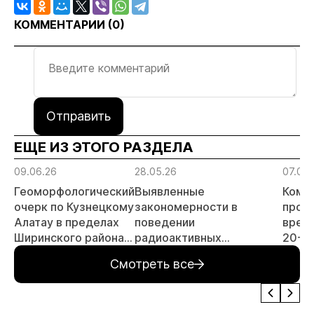
КОММЕНТАРИИ (
0
)
Отправить
ЕЩЕ ИЗ ЭТОГО РАЗДЕЛА
09.06.26
28.05.26
07.05.
Геоморфологический
Выявленные
Компа
очерк по Кузнецкому
закономерности в
пров
Алатау в пределах
поведении
врем
Ширинского района
радиоактивных
20-л
Республики Хакасия
элементов по опыту
путь
Смотреть все
(часть 2)
использования
«Геол
аэрогаммаспектрометрии
и других геофизических