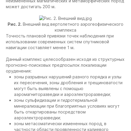
неизмененных магматических и метаморфических пород
может достигать 200 м.
Рис. 2.
Внешний вид вертолетного аэрогеофизического
комплекса
Точность плановой привязки точек наблюдения при
использовании современных систем спутниковой
навигации составляет менее 1 м.
Данный комплекс целесообразен исходя из структурных
прогнозно-поисковых предпосылок локализации
оруденения:
зоны разрывных нарушений разного порядка и узлы
их пересечения, зоны дробления и трещиноватости
могут быть выявлены с помощью
аэромагниторазведки и аэроэлектроразведки;
зоны сульфидизации и гидротермальной
минерализации при благоприятных условиях могут
быть откартированы посредством
аэроэлектроразведки;
зоны метасоматически измененных пород, в
частности области проявленности калиевого