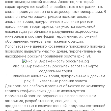
спектроматрической съемки. Известно, что торий
характеризуется слабой способностью к миграции, т.к.
связан преимущественно с акцессорными минералами. В
связи с этим мы рассматриваем положительные
аномалии тория, приуроченные к долинам рек или
придолинным территориям, как участки возможной
локализации устойчивых к разрушению акцессорных
минералов в составе фаций терригенных отложений,
обогащенных минералами тяжелой фракции.
Использование данного косвенного поискового признака
позволило выделить участки долин, перспективные на
нахождение россыпепроявлений золота (рис. 9).
Рис. 9.
Выраженность россыпей золота на карте
содержаний тория
1 — линейные аномалии тория, приуроченные к долинам
рек; 2 — известные россыпи золота
Для прогноза слабоконтрастных объектов по комплексу
геолого-геофизических данных используется
формальный прогноз оруденения с использованием
алгоритма, разработанного, специально,
представленных в количественной, полуколичественной
и качественной форме, в условиях неравномерной