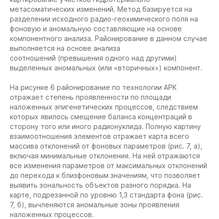
метасоматических изменений. Метод базируется на
разделении исходного радио-геохимического поля на
фоновую и аномальную составляющие на основе
компонентного анализа. Районирование в данном случае
выполняется на основе анализа
соотношений (превышения одного над другими)
выделенных аномальных (или «вторичных») компонент.
На рисунке 6 районирование по технологии АРК
отражает степень проявленности по площади
наложенных эпигенетических процессов, следствием
которых явилось смещение баланса концентраций в
сторону того или иного радионуклида. Полную картину
взаимоотношения элементов отражает карта всего
массива отклонений от фоновых параметров (рис. 7, а),
включая минимальные отклонения. На ней отражаются
все изменения параметров от максимальных отклонений
до перехода к близфоновым значениям, что позволяет
выявить зональность объектов разного порядка. На
карте, подрезанной по уровню 1,3 стандарта фона (рис.
7, б), вычленяются аномальные зоны проявления
наложенных процессов.