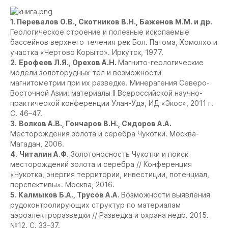
1.
Перевалов О.В., Скотников В.Н., Баженов М.М. и др.
Геологическое строение и полезные ископаемые
бассейнов верхнего течения рек Бол. Патома, Хомолхо и
участка «Чертово Корыто». Иркутск, 1977.
2.
Ерофеев Л.Я., Орехов А.Н.
Магнито-геологические
модели золоторудных тел и возможности
магнитометрии при их разведке. Минерагения Северо-
Восточной Азии: материалы II Всероссийской научно-
практической конференции Улан-Удэ, ИД «Экос», 2011 г.
С. 46–47.
3.
Волков А.В., Гончаров В.Н., Сидоров А.А.
Месторождения золота и серебра Чукотки. Москва-
Магадан, 2006.
4.
Читалин А.Ф.
Золотоносность Чукотки и поиск
месторождений золота и серебра // Конференция
«Чукотка, энергия территории, инвестиции, потенциал,
перспективы». Москва, 2016.
5.
Калмыков Б.А., Трусов А.А.
Возможности выявления
рудоконтролирующих структур по материалам
аэроэлектроразведки // Разведка и охрана недр. 2015.
№12. С. 33–37.