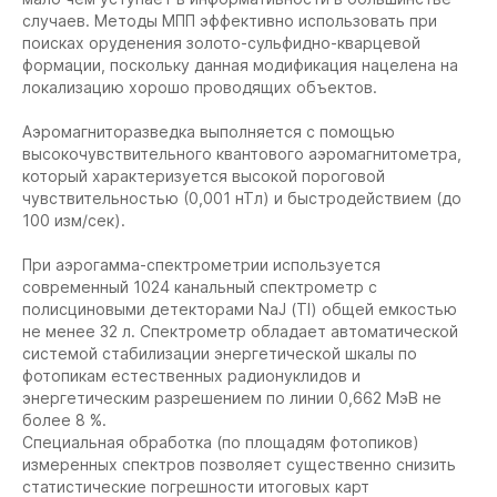
случаев. Методы МПП эффективно использовать при
поисках оруденения золото-сульфидно-кварцевой
формации, поскольку данная модификация нацелена на
локализацию хорошо проводящих объектов.
Аэромагниторазведка выполняется с помощью
высокочувствительного квантового аэромагнитометра,
который характеризуется высокой пороговой
чувствительностью (0,001 нТл) и быстродействием (до
100 изм/сек).
При аэрогамма-спектрометрии используется
современный 1024 канальный спектрометр с
полисциновыми детекторами NaJ (Tl) общей емкостью
не менее 32 л. Спектрометр обладает автоматической
системой стабилизации энергетической шкалы по
фотопикам естественных радионуклидов и
энергетическим разрешением по линии 0,662 МэВ не
более 8 %.
Специальная обработка (по площадям фотопиков)
измеренных спектров позволяет существенно снизить
статистические погрешности итоговых карт