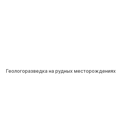
Геологоразведка на рудных месторождениях
На сайте осуществляется обработка файлов
cookie
, необходимых для работы сайта, а
также для анализа сайта и улучшения
предоставляемых сервисов с
использованием метрической программы
Яндекс.Метрика. Продолжая использовать
сайт, вы даете
согласие
на использование
данных технологий.
Согласен