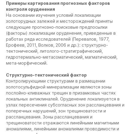
Примеры картирования прогнозных факторов
контроля оруденения
На основании изучения условий локализации
золоторудных залежей и месторождений приняты
следующие прогнозно-поисковые предпосылки
(факторы) локализации оруденения, приведенные в
работах ряда исследователей (Перевалов, 1977,
Ерофеев, 2011, Волков, 2006 и др.): структурно-
тектонический, литолого-стратиграфический,
гидротермально-метасоматический, магматический,
мета-морфический.
Структурно-тектонический фактор
Контролирующими структурами в размещении
золотосульфидной минерализации являются зоны
послойно-кливажных трещин в призамковых частях
локальных антиклиналей. Оруденение локализуется в
узлах пересечения субсогласных зон рассланцевания и
поперечных нарушений, зон трещиноватости и
рассланцевания. Зоны рассланцевания и
трещиноватости отражаются линейными магнитными
аномалиями, линейными аномалиями проводимости и