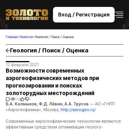
Вход / Регистрация
+7 (495) 221-76-32
bsv@zolteh.ru
Главная
Геология
Геология / Поиск / Оценка
Геология / Поиск / Оценка
12 февраля 2021
Возможности современных
аэрогеофизических методов при
прогнозировании и поисках
золоторудных месторождений
0
7383
1
0
Б.А. Калмыков, Ф.Д. Лёвин, А.А. Трусов
— АО «ГНПП
«Аэрогеофизика», Москва,
http://aerogeo.ru/
Современные аэрогеофизические технологии являются
эффективным средством оптимизации геолого-