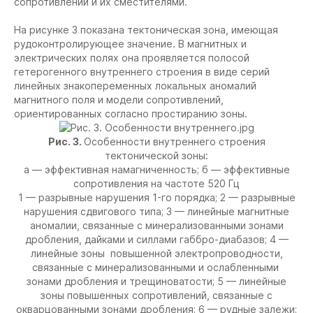
сопротивлений и их сместителями.
На рисунке 3 показана тектоническая зона, имеющая
рудоконтролирующее значение. В магнитных и
электрических полях она проявляется полосой
гетерогенного внутреннего строения в виде серий
линейных знакопеременных локальных аномалий
магнитного поля и модели сопротивлений,
ориентированных согласно простиранию зоны.
Рис. 3.
Особенности внутреннего строения
тектонической зоны:
а — эффективная намагниченность; б — эффективные
сопротивления на частоте 520 Гц
1 — разрывные нарушения 1-го порядка; 2 — разрывные
нарушения сдвигового типа; 3 — линейные магнитные
аномалии, связанные с минерализованными зонами
дробления, дайками и силлами габбро-диабазов; 4 —
линейные зоны повышенной электропроводности,
связанные с минерализованными и ослабленными
зонами дробления и трещиноватости; 5 — линейные
зоны повышенных сопротивлений, связанные с
окварцованными зонами дробления; 6 — рудные залежи;