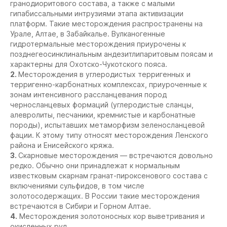
гранодиоритового состава, а также с малыми
гипабиссальными интрузиями этапа активизации
платформ. Такие месторождения распространены на
Урале, Алтае, в Забайкалье. Вулканогенные
гидротермальные месторождения приурочены к
позднегеосинклинальным андезитлипаритовым поясам и
характерны для Охотско-Чукотского пояса.
2.
Месторождения в углеродистых терригенных и
терригенно-карбонатных комплексах, приуроченные к
зонам интенсивного рассланцевания пород
черносланцевых формаций (углеродистые сланцы,
алевролиты, песчаники, кремнистые и карбонатные
породы), испытавших метаморфизм зеленосланцевой
фации. К этому типу относят месторождения Ленского
района и Енисейского кряжа.
3.
Скарновые месторождения — встречаются довольно
редко. Обычно они принадлежат к нормальным
известковым скарнам гранат-пироксенового состава с
включениями сульфидов, в том числе
золотосодержащих. В России такие месторождения
встречаются в Сибири и Горном Алтае.
4.
Месторождения золотоносных кор выветривания и
окисленных руд.