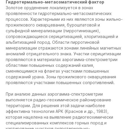
Гидротермально-метасоматический фактор
Золотое оруденение локализуется в зонах
проявленности гидротермально-метасоматических
процессов. Характерными из них являются зоны жильно-
прожилкового окварцевания, бурошпатовой и
сульфидной минерализации (пирротинизация),
сопровождающиеся серицитизацией, хлоритизацией и
альбитизацией пород. Области пирротиновой
минерализации отражаются зонами линейных магнитных
аномалий отрицательного знака. Участки серицитизации
проявляются в материалах аэрогамма-спектрометрии
областями повышенных содержаний калия,
сменяющимися на флангах участками повышенных
содержаний урана. Зоны прожилкового окварцевания
проявляются участками повышенных сопротивлений.
При анализе данных аэрогамма-спектрометрии
выполняется радио-геохимическое районирование
территории. Для решения этой задачи наиболее
эффективна технология АРК (Краснов и др., 1983),
которая нацелена на выявление радиогеохимически
специализированных комплексов горных пород и
картирование участков гидротермально-