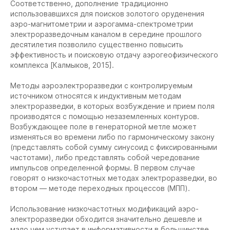
Соответственно, дополнение традиционно
использовавшихся для поисков золотого оруденения
аэро-магнитометрии и аэрогамма-спектрометрии
электроразведочным каналом в середине прошлого
десятилетия позволило существенно повысить
эффективность и поисковую отдачу аэрогеофизического
комплекса [Калмыков, 2015].
Методы аэроэлектроразведки с контролируемым
источником относятся к индуктивным методам
электроразведки, в которых возбуждение и прием поля
производятся с помощью незаземленных контуров.
Возбуждающее поле в генераторной метле может
изменяться во времени либо по гармоническому закону
(представлять собой сумму синусоид с фиксированными
частотами), либо представлять собой чередование
импульсов определенной формы. В первом случае
говорят о низкочастотных методах электроразведки, во
втором — методе переходных процессов (МПП).
Использование низкочастотных модификаций аэро-
электроразведки обходится значительно дешевле и
мало чем уступает в информативности в большинстве