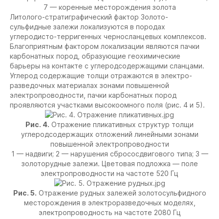
7 — коренные месторождения золота
Литолого-стратиграфический фактор Золото-
сульфидные залежи локализуются в породах
углеродисто-терригенных черносланцевых комплексов.
Благоприятным фактором локализации являются пачки
карбонатных пород, образующие геохимические
барьеры на контакте с углеродсодержащими сланцами.
Углерод содержащие толщи отражаются в электро-
разведочных материалах зонами повышенной
электропроводности, пачки карбонатных пород
проявляются участками высокоомного поля (рис. 4 и 5).
Рис. 4.
Отражение пликативных структур толщи
углеродсодержащих отложений линейными зонами
повышенной электропроводности
1 — надвиги; 2 — нарушения сбрососдвигового типа; 3 —
золоторудные залежи. Цветовая подложка — поле
электропроводности на частоте 520 Гц
Рис. 5.
Отражение рудных залежей золотосульфидного
месторождения в электроразведочных моделях,
электропроводность на частоте 2080 Гц