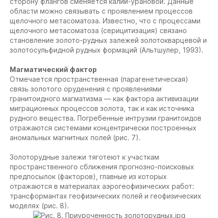
сторону флангов сменяется калий-урановой. Данные
области можно связывать с проявлением процессов
щелочного метасоматоза. Известно, что с процессами
щелочного метасоматоза (серицитизация) связано
становление золото-рудных залежей золотокварцевой и
золотосульфидной рудных формаций (Альтшулер, 1993).
Магматический фактор
Отмечается пространственная (парагенетическая)
связь золотого оруденения с проявлениями
гранитоидного магматизма — как фактора активизации
миграционных процессов золота, так и как источника
рудного вещества. Погребенные интрузии гранитоидов
отражаются системами концентрически построенных
аномальных магнитных полей (рис. 7).
Золоторудные залежи тяготеют к участкам
пространственного сближения прогнозно-поисковых
предпосылок (факторов), главные из которых
отражаются в материалах аэрогеофизических работ:
трансформантах геофизических полей и геофизических
моделях (рис. 8).