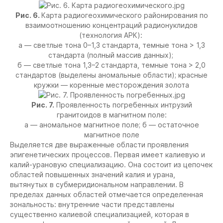
Рис. 6.
Карта радиогеохимического районирования по
взаимоотношению концентраций радионуклидов
(технология АРК):
а — светлые тона 0–1,3 стандарта, темные тона > 1,3
стандарта (полный массив данных);
б — светлые тона 1,3–2 стандарта, темные тона > 2,0
стандартов (выделены аномальные области); красные
кружки — коренные месторождения золота
Рис. 7.
Проявленность погребенных интрузий
гранитоидов в магнитном поле:
а — аномальное магнитное поле; б — остаточное
магнитное поле
Выделяется две выраженные области проявления
эпигенетических процессов. Первая имеет калиевую и
калий-урановую специализацию. Она состоит из цепочек
областей повышенных значений калия и урана,
вытянутых в субмеридиональном направлении. В
пределах данных областей отмечается определенная
зональность: внутренние части представлены
существенно калиевой специализацией, которая в