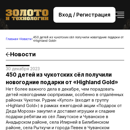
Вход / Регистрация
+7 (495) 221-76-32
bsv@zolteh.ru
450 детей из чукотских сёл получили новогодние подарки от
Главная
Новости
«Highland Gold»
Новости
30 декабря 2023
450 детей из чукотских сёл получили
новогодние подарки от «Highland Gold»
Нет более важного дела в декабре, чем порадовать
детей новогодними сюрпризами, особенно в отдалённых
районах Чукотки. Рудник «Купол» (входит в группу
«Highland Gold») в рамках ежегодной акции «Подарок от
Деда Мороза» закупил и доставил игрушки и сладкие
подарки ребятам из сёл Ламутское и Чуванское в
Анадырском районе, села Илирней в Билибинском
районе, села Рыткучи и города Певек в Чуванском