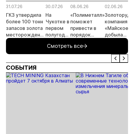
прогн
31.07.26
30.07.26
08.06.26
02.06.26
МСБ
ГКЗ утвердила
На
«Полиметалл»
Золоторудн
более 100 тонн
Чукотке в
поможет
компания
запасов золота
первом
привести в
«Майское»
месторождения
полугодии
порядок
добыла
«Совиное» на
добыли
автодорогу в
десять
Смотреть все
Чукотке
11,3 тонны
Певеке
миллионов
золота
тонн руды
СОБЫТИЯ