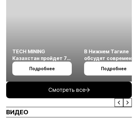
TECH MINING
В Нижнем Тагиле
Казахстан пройдет 7
обсудят современн
октября в Алматы
технологии
Подробнее
Подробнее
измельчения
минерального сырья
Смотреть все
ВИДЕО