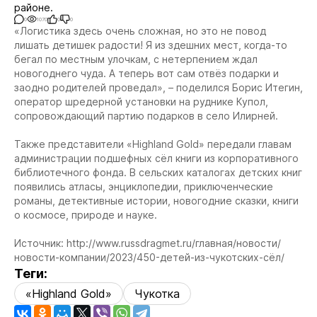
районе.
0
1070
0
0
«Логистика здесь очень сложная, но это не повод
лишать детишек радости! Я из здешних мест, когда-то
бегал по местным улочкам, с нетерпением ждал
новогоднего чуда. А теперь вот сам отвёз подарки и
заодно родителей проведал», – поделился Борис Итегин,
оператор шредерной установки на руднике Купол,
сопровождающий партию подарков в село Илирней.
Также представители «Highland Gold» передали главам
администрации подшефных сёл книги из корпоративного
библиотечного фонда. В сельских каталогах детских книг
появились атласы, энциклопедии, приключенческие
романы, детективные истории, новогодние сказки, книги
о космосе, природе и науке.
Источник: http://www.russdragmet.ru/главная/новости/
новости-компании/2023/450-детей-из-чукотских-сёл/
Теги:
«Highland Gold»
Чукотка