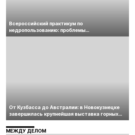
Всероссийский практикум по
недропользованию: проблемы
лицензирования, цифровизации, экспертизы
пройдет в начале июля
От Кузбасса до Австралии: в Новокузнецке
завершилась крупнейшая выставка горных
технологий «Недра России. Уголь России и
Майнинг»
МЕЖДУ ДЕЛОМ