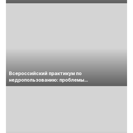
предприятий
Всероссийский практикум по
недропользованию: проблемы
лицензирования, цифровизации, экспертизы
пройдет в начале июля