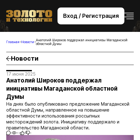
Вход / Регистрация
+7 (495) 221-76-32
bsv@zolteh.ru
Анатолий Широков поддержал инициативы Магаданской
Главная
Новости
областной Думы
Новости
17 июня 2025
Анатолий Широков поддержал
инициативы Магаданской областной
Думы
На днях было опубликовано предложение Магаданской
областной Думы, направленное на повышение
эффективности использования россыпных
месторождений золота. Инициативу поддержало и
правительство Магаданской области.
0
913
0
0