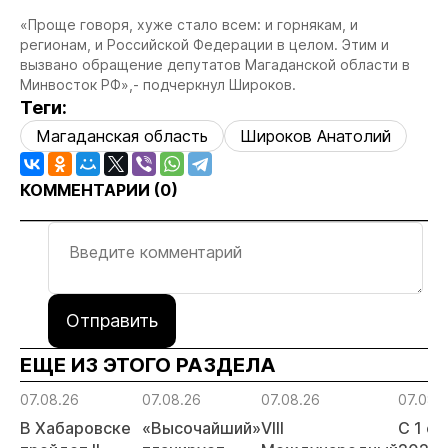
«Проще говоря, хуже стало всем: и горнякам, и
регионам, и Российской Федерации в целом. Этим и
вызвано обращение депутатов Магаданской области в
Минвосток РФ»,- подчеркнул Широков.
Теги:
Магаданская область
Широков Анатолий
КОММЕНТАРИИ (
0
)
Отправить
ЕЩЕ ИЗ ЭТОГО РАЗДЕЛА
07.08.26
07.08.26
07.08.26
07.08.
В Хабаровске
«Высочайший»
VIII
С 1 с