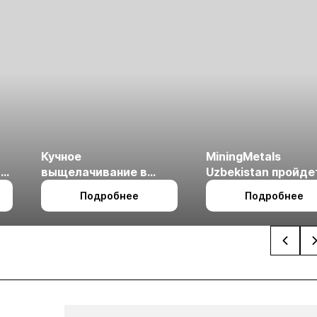
Кучное
MiningMetals
ые
выщелачивание в
Uzbekistan пройде
холодном климате
27 по 29 октября в 
Подробнее
Подробнее
Ташкент