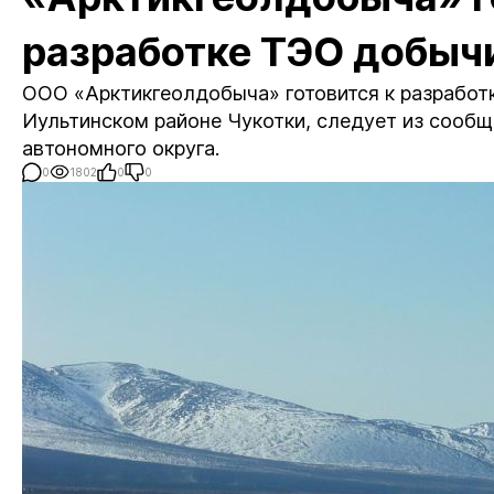
разработке ТЭО добычи
ООО «Арктикгеолдобыча» готовится к разработ
Иультинском районе Чукотки, следует из сооб
автономного округа.
0
1802
0
0