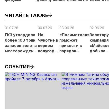
«Россыпное
до 10 тонн в
открыл прием
зая
золото
2026 году
заявок
при
ЧИТАЙТЕ ТАКЖЕ
России»
рос
от
рис
31.07.26
30.07.26
08.06.26
02.06.26
про
ГКЗ утвердила
На
«Полиметалл»
Золотору
МС
более 100 тонн
Чукотке в
поможет
компания
запасов золота
первом
привести в
«Майско
месторождения
полугодии
порядок
добыла
«Совиное» на
добыли
автодорогу в
десять
Чукотке
11,3 тонны
Певеке
миллион
СОБЫТИЯ
золота
тонн руд