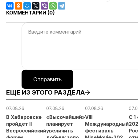
КОММЕНТАРИИ (
0
)
Отправить
ЕЩЕ ИЗ ЭТОГО РАЗДЕЛА
07.08.26
07.08.26
07.08.26
07.0
В Хабаровске
«Высочайший»
VIII
С 1
пройдет II
планирует
Международный
202
Всероссийский
увеличить
фестиваль
Рос
форум
добычу золота
MineMovie-2026
отм