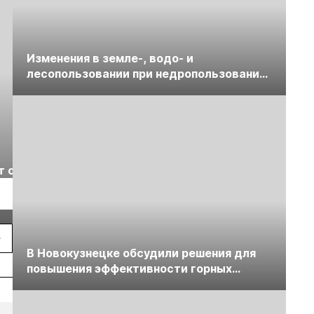
Изменения в земле-, водо- и
лесопользовании при недропользовании
обсудят на семинаре «ПравоТЭК»
Выставка «Рудник
Российская
т с
2026» пройдет в
отраслевая
г.
Екатеринбурге
энергетическая
Подробнее
Подробнее
конференция Р
2026
В Новокузнецке обсудили решения для
повышения эффективности горных
предприятий