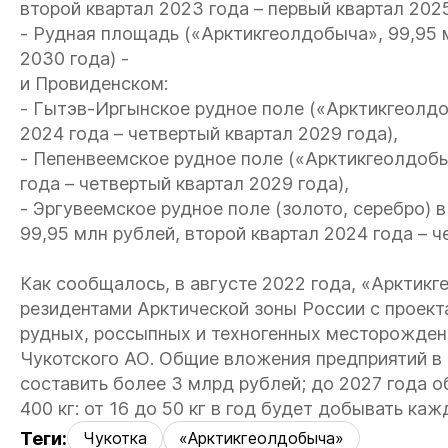
второй квартал 2023 года – первый квартал 2025
- Рудная площадь («Арктикгеолдобыча», 99,95 м
2030 года) -
и Провиденском:
- Гытэв-Иргынское рудное поле («Арктикгеолдо
2024 года – четвертый квартал 2029 года),
- Пепенвеемское рудное поле («Арктикгеолдобы
года – четвертый квартал 2029 года),
- Эргувеемское рудное поле (золото, серебро)
99,95 млн рублей, второй квартал 2024 года – ч
Как сообщалось, в августе 2022 года, «Арктик
резидентами Арктической зоны России с проект
рудных, россыпных и техногенных месторождени
Чукотского АО. Общие вложения предприятий в
составить более 3 млрд рублей; до 2027 года 
400 кг: от 16 до 50 кг в год будет добывать ка
Теги:
Чукотка
«Арктикгеолдобыча»