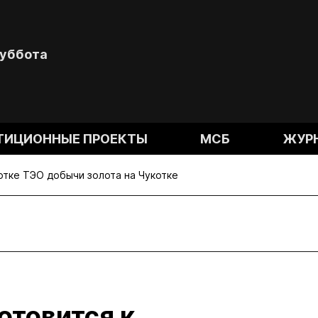
Суббота
ТИЦИОННЫЕ ПРОЕКТЫ
МСБ
ЖУР
отке ТЭО добычи золота на Чукотке
отовится к