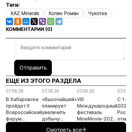
Теги:
KAZ Minerals
Копин Роман
Чукотка
КОММЕНТАРИИ (
0
)
Отправить
ЕЩЕ ИЗ ЭТОГО РАЗДЕЛА
07.08.26
07.08.26
07.08.26
07.08.
В Хабаровске
«Высочайший»
VIII
С 1 с
пройдет II
планирует
Международный
2026 
Всероссийский
увеличить
фестиваль
Росси
форум
добычу
MineMovie-2026
отмен
«Россыпное
золота до 10
открыл прием
заяви
Смотреть все
золото
тонн в 2026
заявок
принц