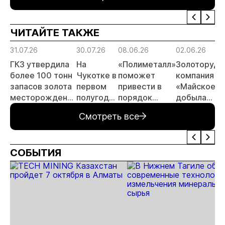
России»
году
россы
отрас
ЧИТАЙТЕ ТАКЖЕ
риски
прогн
31.07.26
30.07.26
08.06.26
02.06.26
МСБ
ГКЗ утвердила
На
«Полиметалл»
Золоторудн
более 100 тонн
Чукотке в
поможет
компания
запасов золота
первом
привести в
«Майское»
месторождения
полугодии
порядок
добыла
«Совиное» на
добыли
автодорогу в
десять
Смотреть все
Чукотке
11,3 тонны
Певеке
миллионов
золота
тонн руды
СОБЫТИЯ