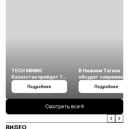
TECH MINING
В Нижнем Тагиле
Казахстан пройдет 7
обсудят современн
октября в Алматы
технологии
Подробнее
Подробнее
измельчения
минерального сырья
Смотреть все
ВИДЕО