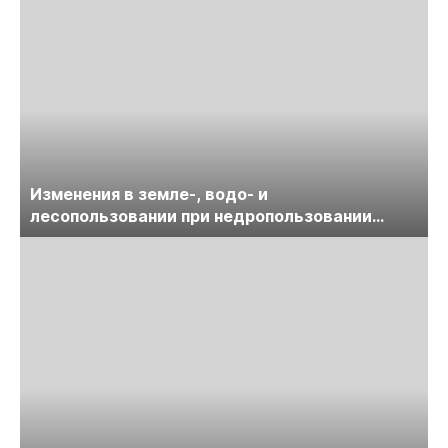
Изменения в земле-, водо- и
лесопользовании при недропользовании
обсудят на семинаре «ПравоТЭК»