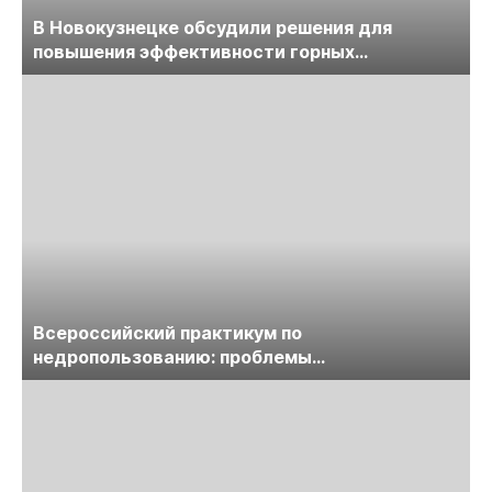
В Новокузнецке обсудили решения для
повышения эффективности горных
предприятий
Всероссийский практикум по
недропользованию: проблемы
лицензирования, цифровизации, экспертизы
пройдет в начале июля