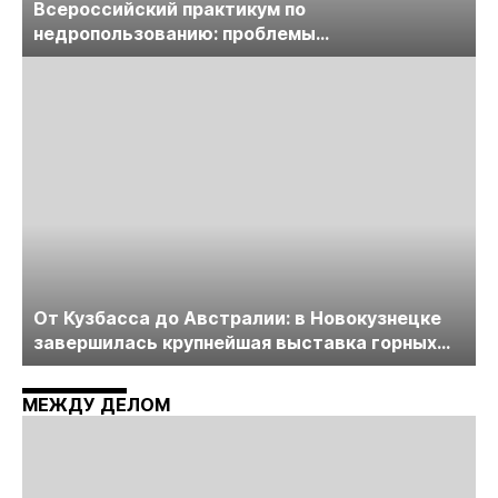
Всероссийский практикум по
недропользованию: проблемы
лицензирования, цифровизации, экспертизы
пройдет в начале июля
От Кузбасса до Австралии: в Новокузнецке
завершилась крупнейшая выставка горных
технологий «Недра России. Уголь России и
Майнинг»
МЕЖДУ ДЕЛОМ