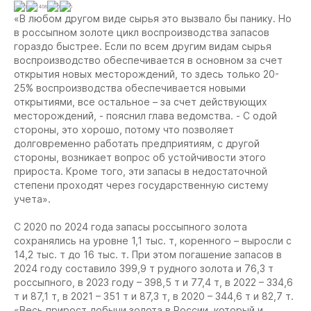
0
1408
0
0
«В любом другом виде сырья это вызвало бы панику. Но
в россыпном золоте цикл воспроизводства запасов
гораздо быстрее. Если по всем другим видам сырья
воспроизводство обеспечивается в основном за счет
открытия новых месторождений, то здесь только 20-
25% воспроизводства обеспечивается новыми
открытиями, все остальное – за счет действующих
месторождений, - пояснил глава ведомства. - С одой
стороны, это хорошо, потому что позволяет
долговременно работать предприятиям, с другой
стороны, возникает вопрос об устойчивости этого
прироста. Кроме того, эти запасы в недостаточной
степени проходят через государственную систему
учета».
С 2020 по 2024 года запасы россыпного золота
сохранялись на уровне 1,1 тыс. т, коренного – выросли с
14,2 тыс. т до 16 тыс. т. При этом погашение запасов в
2024 году составило 399,9 т рудного золота и 76,3 т
россыпного, в 2023 году – 398,5 т и 77,4 т, в 2022 – 334,6
т и 87,1 т, в 2021 – 351 т и 87,3 т, в 2020 – 344,6 т и 82,7 т.
«Весь прирост добычи золота в России, который и