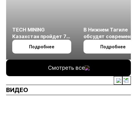
TECH MINING
В Нижнем Тагиле
Казахстан пройдет 7
обсудят современн
октября в Алматы
технологии
Подробнее
Подробнее
измельчения
минерального сырья
Смотреть все
ВИДЕО