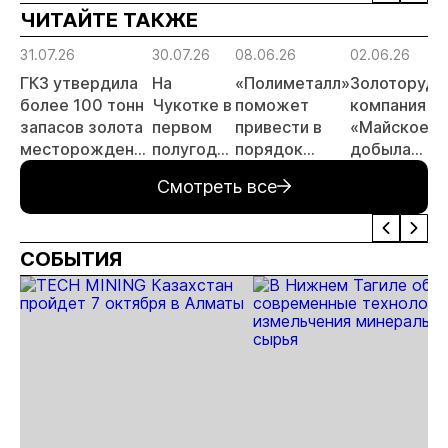
ЧИТАЙТЕ ТАКЖЕ
риски
прогн
31.07.26
30.07.26
08.06.26
02.06.26
МСБ
ГКЗ утвердила
На
«Полиметалл»
Золоторудн
более 100 тонн
Чукотке в
поможет
компания
запасов золота
первом
привести в
«Майское»
месторождения
полугодии
порядок
добыла
«Совиное» на
добыли
автодорогу в
десять
Смотреть все
Чукотке
11,3 тонны
Певеке
миллионов
золота
тонн руды
СОБЫТИЯ