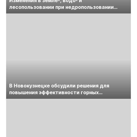
Изменения в земле-, водо- и
лесопользовании при недропользовании
обсудят на семинаре «ПравоТЭК»
В Новокузнецке обсудили решения для
повышения эффективности горных
предприятий