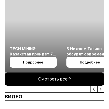
TECH MINING
В Нижнем Тагиле
Казахстан пройдет 7
обсудят современн
октября в Алматы
технологии
Подробнее
Подробнее
измельчения
минерального сырья
Смотреть все
ВИДЕО