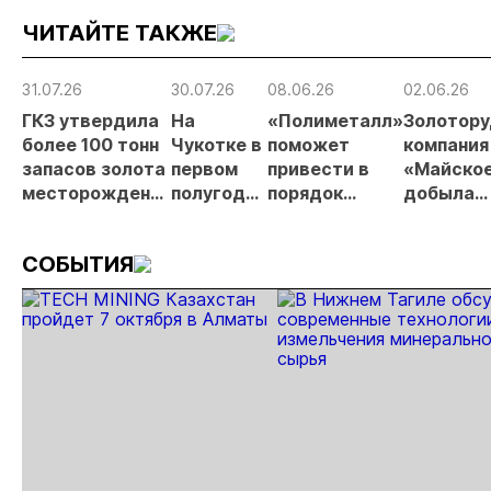
золото
2026 году
заявок
при
ЧИТАЙТЕ ТАКЖЕ
России»
рос
от
рис
31.07.26
30.07.26
08.06.26
02.06.26
про
ГКЗ утвердила
На
«Полиметалл»
Золотору
МС
более 100 тонн
Чукотке в
поможет
компания
запасов золота
первом
привести в
«Майско
месторождения
полугодии
порядок
добыла
«Совиное» на
добыли
автодорогу в
десять
Чукотке
11,3 тонны
Певеке
миллион
СОБЫТИЯ
золота
тонн руд