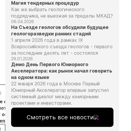
Магия тендерных процедур
Как же выбрать геологического
подрядчика, не выезжая за пределы МКАД?
06.04.2026
На Съезде геологов обсудили будущее
геологоразведки ранних стадий
1 апреля 2026 года в рамках IX
Всероссийского съезда геологов - первого
за последние десять лет - состоялся
29.01.2026
Демо День Первого Юниорного
Акселератора: как рынок начал говорить
на одном языке
22 января 2026 года в Москве Первый
Юниорный Акселератор впервые запустил
6
05.08.26
05.08.26
05.08.26
системный диалог между юниорными
е с
Добыча
Кассация
Эксперты
проектами и инвесторами.
лотников
золота на
оставила в
предложили
т основанием
Камчатке
силе
изменить
Смотреть все новости
неплановых
снизилась
приговор
подходы к
рок
на 20,3% в
по делу о
регулированию