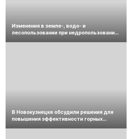
Изменения в земле-, водо- и
лесопользовании при недропользовании
обсудят на семинаре «ПравоТЭК»
В Новокузнецке обсудили решения для
повышения эффективности горных
предприятий