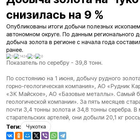
снизилась на 9 %
Опубликованы итоги добычи полезных ископаем
автономном округе. По данным регионального 
добыча золота в регионе с начала года составил
ранее.
0
1424
0
0
Показатель по серебру - 39,8 тонн.
По состоянию на 1 июня, добычу рудного золота
горно-геологическая компания», АО «Рудник К
«ЗК Майское», АО «Базовые металлы». Самый б
геологической компании». За пять месяцев ста
почти 3,4 тонны золота и 34,8 тонны серебра. 
старательских артелей, они добыли 20,1 кг росс
Теги:
Чукотка