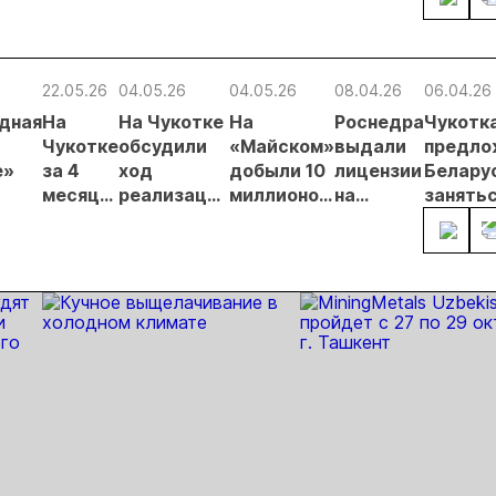
нцип на
металлургического
месторождении
недро
сыпи:
шлака
Дегдекан
раслевые
ки и
22.05.26
04.05.26
04.05.26
08.04.26
06.04.26
гнозы для
дная
На
На Чукотке
На
Роснедра
Чукотк
Б
Чукотке
обсудили
«Майском»
выдали
предло
е»
за 4
ход
добыли 10
лицензии
Белару
месяца
реализации
миллионов
на
занять
добыли
Баимского
тонн руды
изучение
добыче
ов
6,5 тонн
проекта
2
золота
ы
золота
участков
на
Чукотке