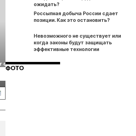
ожидать?
Россыпная добыча России сдает
позиции. Как это остановить?
Невозможного не существует или
когда законы будут защищать
эффективные технологии
Выставка «Рудник
Российская
т с
2026» пройдет в
отраслевая
ФОТО
г.
Екатеринбурге
энергетическая
Подробнее
Подробнее
конференция Р
2026