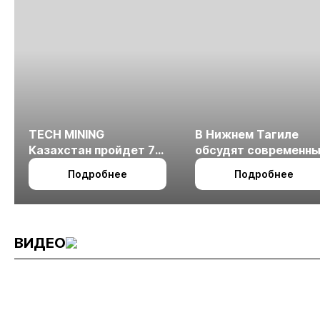
TECH MINING
В Нижнем Тагиле
Казахстан пройдет 7
обсудят современн
октября в Алматы
технологии
Подробнее
Подробнее
измельчения
минерального сырья
ВИДЕО