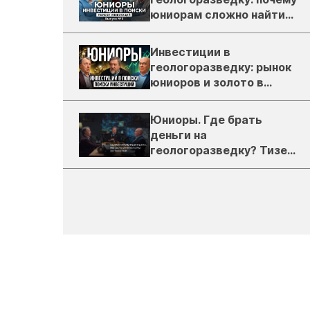
юниорам сложно найти
деньги
Инвестиции в
геологоразведку: рынок
юниоров и золото в
России
Юниоры. Где брать
деньги на
геологоразведку? Тизер
подкаста ЗиТ №1