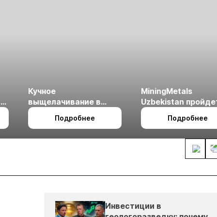
Кучное
MiningMetals
ые
выщелачивание в
Uzbekistan пройде
холодном климате
27 по 29 октября в 
Подробнее
Подробнее
Ташкент
Инвестиции в
геологоразведку: почему