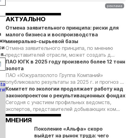
пользователей
первом
незаконной
россыпной
полугодии
добыче 43
золотодобычи
кг золота и
на фоне
АКТУАЛЬНО
серебра на
реформы
11.03.26
04.03.26
02.03.26
2
Отмена заявительного принципа: риски для
Урале
лицензирования
а
ЧГГК
Ход реализации
АО
О
малого бизнеса и воспроизводства
жила
запланировала
Баимского
«Чукотская
м
минерально-сырьевой базы
си
40 млрд.
проекта
горно-
з
Отмена заявительного принципа, по мнению
ся
рублей
обсудили на
геологическая
в
представителей отрасли, может создать д...
й
инвестиций
заседании
компания» в
н
ПАО ЮГК в 2025 году произвело более 12 тонн
Государственной
прошлом году
р
золота
комиссии
добыло более
г
ПАО «Южуралзолото Группа Компаний»
8 тонн золота.
к
опубликовало результаты за 2025 г. и прогноз ...
Комитет по экологии продолжает работу над
законопроектом о рекультивационных фондах
Сегодня с участием профильных ведомств,
экспертов, представителей добывающих ком...
МНЕНИЯ
Поколение «Альфа» скоро
выйдет на рынок труда: чего