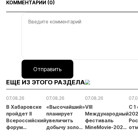
КОММЕНТАРИИ (
0
)
Отправить
ЕЩЕ ИЗ ЭТОГО РАЗДЕЛА
07.08.26
07.08.26
07.08.26
07.0
В Хабаровске
«Высочайший»
VIII
С 1
пройдет II
планирует
Международный
202
Всероссийский
увеличить
фестиваль
Рос
форум
добычу золота
MineMovie-2026
отм
«Россыпное
до 10 тонн в
открыл прием
зая