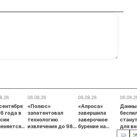
8.26
06.08.26
06.08.26
06.08.2
 сентября
«Полюс»
«Алроса»
Данны
6 года в
запатентовал
завершила
беспи
сии
технологию
заверочное
стану
еняется
извлечения до 98%
бурение на
для в
вительный
золота из
золоторудном
прове