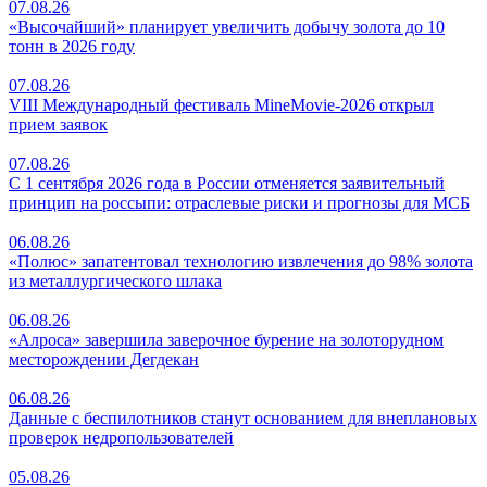
07.08.26
«Высочайший» планирует увеличить добычу золота до 10
тонн в 2026 году
07.08.26
VIII Международный фестиваль MineMovie-2026 открыл
прием заявок
07.08.26
С 1 сентября 2026 года в России отменяется заявительный
принцип на россыпи: отраслевые риски и прогнозы для МСБ
06.08.26
«Полюс» запатентовал технологию извлечения до 98% золота
из металлургического шлака
06.08.26
«Алроса» завершила заверочное бурение на золоторудном
месторождении Дегдекан
06.08.26
Данные с беспилотников станут основанием для внеплановых
проверок недропользователей
05.08.26