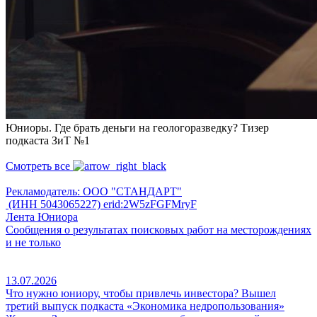
Юниоры. Где брать деньги на геологоразведку? Тизер
подкаста ЗиТ №1
Смотреть все
Рекламодатель: ООО "СТАНДАРТ"
(ИНН 5043065227) erid:2W5zFGFMryF
Лента Юниора
Сообщения о результатах поисковых работ на месторождениях
и не только
13.07.2026
Что нужно юниору, чтобы привлечь инвестора? Вышел
третий выпуск подкаста «Экономика недропользования»