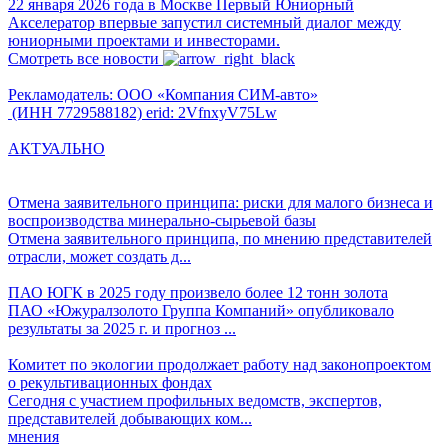
22 января 2026 года в Москве Первый Юниорный
Акселератор впервые запустил системный диалог между
юниорными проектами и инвесторами.
Смотреть все новости
Рекламодатель: ООО «Компания СИМ-авто»
(ИНН 7729588182) erid: 2VfnxyV75Lw
АКТУАЛЬНО
Отмена заявительного принципа: риски для малого бизнеса и
воспроизводства минерально-сырьевой базы
Отмена заявительного принципа, по мнению представителей
отрасли, может создать д...
ПАО ЮГК в 2025 году произвело более 12 тонн золота
ПАО «Южуралзолото Группа Компаний» опубликовало
результаты за 2025 г. и прогноз ...
Комитет по экологии продолжает работу над законопроектом
о рекультивационных фондах
Сегодня с участием профильных ведомств, экспертов,
представителей добывающих ком...
мнения