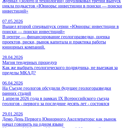
Журнал «Золото и технологии» опубликовал третий выпуск
цикла подкастов «Юниоры: инвестиции в поиски — поиски
инвестиций»
07.05.2026
Вышел второй спецвыпуск серии «Юниоры: инвестиции в
поиски — поиски инвестиций»
В центре — финансирование геологоразведки, оценка
проектов, риски, рынок капитала и практика работы
юниорных компаний.
28.04.2026
Магия тендерных процедур
Как же выбрать геологического подрядчика, не выезжая за
пределы МКАД?
06.04.2026
На Съезде геологов обсудили будущее геологоразведки
ранних стадий
1 апреля 2026 года в рамках IX Всероссийского съезда
геологов - первого за последние десять лет - состоялся
29.01.2026
Демо День Первого Юниорного Акселератора: как рынок
начал говорить на одном языке