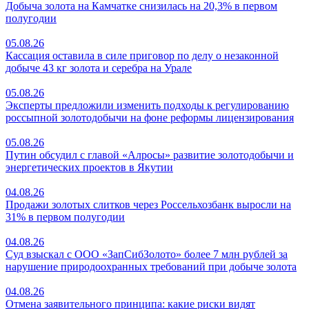
Добыча золота на Камчатке снизилась на 20,3% в первом
полугодии
05.08.26
Кассация оставила в силе приговор по делу о незаконной
добыче 43 кг золота и серебра на Урале
05.08.26
Эксперты предложили изменить подходы к регулированию
россыпной золотодобычи на фоне реформы лицензирования
05.08.26
Путин обсудил с главой «Алросы» развитие золотодобычи и
энергетических проектов в Якутии
04.08.26
Продажи золотых слитков через Россельхозбанк выросли на
31% в первом полугодии
04.08.26
Суд взыскал с ООО «ЗапСибЗолото» более 7 млн рублей за
нарушение природоохранных требований при добыче золота
04.08.26
Отмена заявительного принципа: какие риски видят