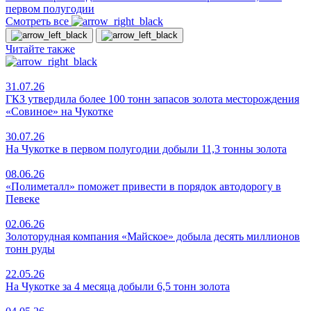
первом полугодии
Смотреть все
Читайте также
31.07.26
ГКЗ утвердила более 100 тонн запасов золота месторождения
«Совиное» на Чукотке
30.07.26
На Чукотке в первом полугодии добыли 11,3 тонны золота
08.06.26
«Полиметалл» поможет привести в порядок автодорогу в
Певеке
02.06.26
Золоторудная компания «Майское» добыла десять миллионов
тонн руды
22.05.26
На Чукотке за 4 месяца добыли 6,5 тонн золота