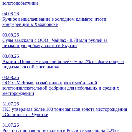
золотодобытчики
04.08.26
Кучное выщелачивание в холодном климате: итоги
конференции в Хабаровске
03.08.26
Суды взыскали с ООО «Чайдах» 8,78 млн рублей за
незаконную добычу золота в Якутии
03.08.26
Акции «Полюса» выросли более чем на 2% на фоне общего
подъема российского рынка
03.08.26
ООО «МеКом» разработало проект мобильной
золотоизвлекательной фабрики для небольших и средних
месторождений
31.07.26
ГКЗ утвердила более 100 тонн запасов золота месторождения
«Совиное» на Чукотке
31.07.26
Росстат: производство золота в России выросло на 4,2% в