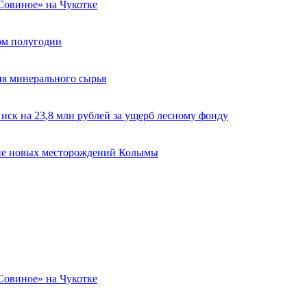
«Совиное» на Чукотке
вом полугодии
ия минерального сырья
ск на 23,8 млн рублей за ущерб лесному фонду
ие новых месторождений Колымы
«Совиное» на Чукотке