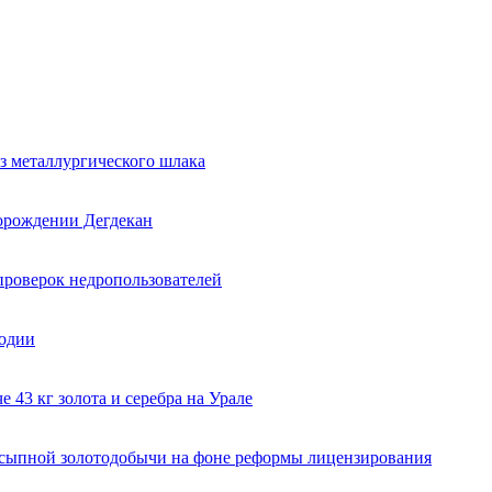
з металлургического шлака
торождении Дегдекан
проверок недропользователей
годии
 43 кг золота и серебра на Урале
ссыпной золотодобычи на фоне реформы лицензирования