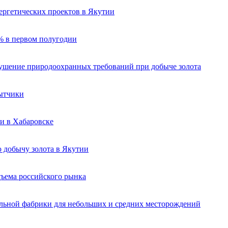
ергетических проектов в Якутии
% в первом полугодии
рушение природоохранных требований при добыче золота
бытчики
и в Хабаровске
 добычу золота в Якутии
ъема российского рынка
льной фабрики для небольших и средних месторождений