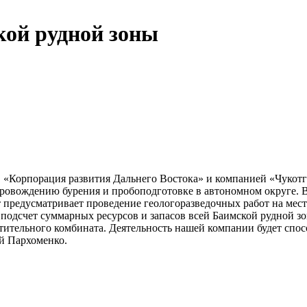
кой рудной зоны
 «Корпорация развития Дальнего Востока» и компанией «Чукот
овождению бурения и пробоподготовке в автономном округе. Вло
кт предусматривает проведение геологоразведочных работ на ме
 подсчет суммарных ресурсов и запасов всей Баимской рудной зо
тительного комбината. Деятельность нашей компании будет спос
й Пархоменко.