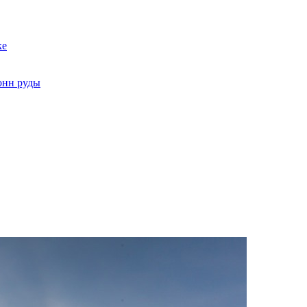
ке
онн руды