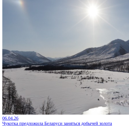
06.04.26
Чукотка предложила Беларуси заняться добычей золота