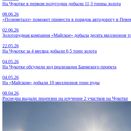
На Чукотке в первом полугодии добыли 11,3 тонны золота
08.06.26
«Полиметалл» поможет привести в порядок автодорогу в Певе
02.06.26
Золоторудная компания «Майское» добыла десять миллионов т
22.05.26
На Чукотке за 4 месяца добыли 6,5 тонн золота
04.05.26
На Чукотке обсудили ход реализации Баимского проекта
04.05.26
На «Майском» добыли 10 миллионов тонн руды
08.04.26
Роснедра выдали лицензии на изучение 2 участков на Чукотке