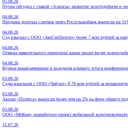
05.08.26
Путин обсудил с главой «Алросы» развитие золотодобычи и эн
04.08.26
Продажи золотых слитков через Россельхозбанк выросли на 31
04.08.26
Суд взыскал с ООО «ЗапСибЗолото» более 7 млн рублей за на
04.08.26
Отмена заявительного принципа: какие риски видят золотодо
04.08.26
Кучное выщелачивание в холодном климате: итоги конференци
03.08.26
Суды взыскали с ООО «Чайдах» 8,78 млн рублей за незаконную
03.08.26
Акции «Полюса» выросли более чем на 2% на фоне общего под
03.08.26
ООО «МеКом» разработало проект мобильной золотоизвлекате
31.07.26