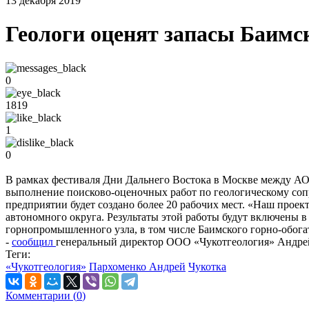
13 декабря 2019
Геологи оценят запасы Баимс
0
1819
1
0
В рамках фестиваля Дни Дальнего Востока в Москве между АО
выполнение поисково-оценочных работ по геологическому сопр
предприятии будет создано более 20 рабочих мест. «Наш прое
автономного округа. Результаты этой работы будут включены в
горнопромышленного узла, в том числе Баимского горно-обога
-
сообщил
генеральный директор ООО «Чукотгеология» Андре
Теги:
«Чукотгеология»
Пархоменко Андрей
Чукотка
Комментарии (
0
)