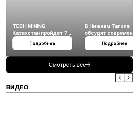
TECH MINING
В Нижнем Тагиле
Казахстан пройдет 7
обсудят современн
октября в Алматы
технологии
Подробнее
Подробнее
измельчения
минерального сырья
Смотреть все
ВИДЕО