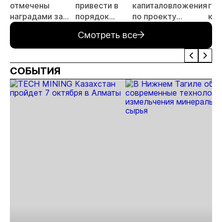
отмечены
привести в
капиталовложения
гид
наградами за
порядок
по проекту
ком
открытие
автодорогу в
«Новопетровское»
Ха
Смотреть все
месторождения
Певеке
«Андрей»
СОБЫТИЯ