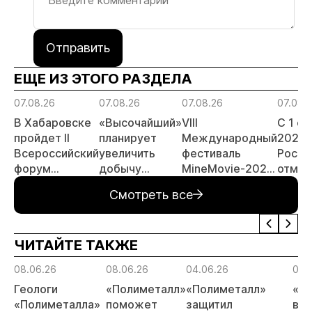
Отправить
ЕЩЕ ИЗ ЭТОГО РАЗДЕЛА
07.08.26
07.08.26
07.08.26
07.08.
В Хабаровске
«Высочайший»
VIII
С 1 с
пройдет II
планирует
Международный
2026 
Всероссийский
увеличить
фестиваль
Росси
форум
добычу
MineMovie-2026
отмен
«Россыпное
золота до 10
открыл прием
заяви
Смотреть все
золото
тонн в 2026
заявок
принц
России»
году
россы
отрас
ЧИТАЙТЕ ТАКЖЕ
риски
прогн
08.06.26
08.06.26
04.06.26
04.
МСБ
Геологи
«Полиметалл»
«Полиметалл»
«П
«Полиметалла»
поможет
защитил
воз