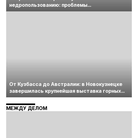
недропользованию: проблемы
лицензирования, цифровизации, экспертизы
пройдет в начале июля
От Кузбасса до Австралии: в Новокузнецке
завершилась крупнейшая выставка горных
технологий «Недра России. Уголь России и
Майнинг»
МЕЖДУ ДЕЛОМ