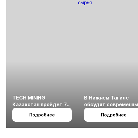
TECH MINING
В Нижнем Тагиле
Казахстан пройдет 7
обсудят современн
октября в Алматы
технологии
Подробнее
Подробнее
измельчения
минерального сырья