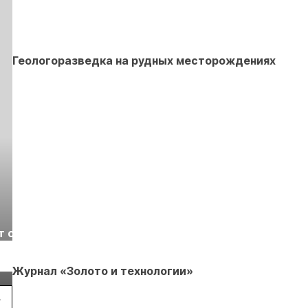
Геологоразведка на рудных месторождениях
Выставка «Рудник
Российская
т с
2026» пройдет в
отраслевая
г.
Екатеринбурге
энергетическая
Подробнее
Подробнее
конференция Р
Журнал «Золото и технологии»
2026