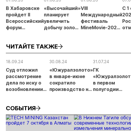
В Хабаровске
«Высочайший»
VIII
С 1
пройдет II
планирует
Международный
202
Всероссийский
увеличить
фестиваль
Рос
форум
добычу золота
MineMovie-2026
отм
«Россыпное
до 10 тонн в
открыл прием
зая
золото
2026 году
заявок
при
ЧИТАЙТЕ ТАКЖЕ
России»
рос
от
рис
18.09.24
30.08.24
31.07.24
про
Суд отложил
«Южуралзолото»
ГК
МС
рассмотрение
в январе-июне
«Южуралзолот
дела по иску о
сократило
в первом
возобновлении
производство на
полугодии
работы карьеров
11%
получила 1 млр
«Южуралзолота»
рублей чистой
СОБЫТИЯ
прибыли