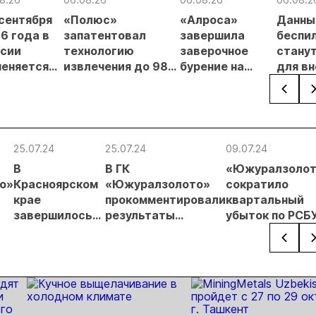
 сентября
«Полюс»
«Алроса»
Данны
6 года в
запатентовал
завершила
беспи
сии
технологию
заверочное
стану
еняется
извлечения до 98%
бурение на
для в
вительный
золота из
золоторудном
прове
нцип на
металлургического
месторождении
недро
сыпи:
шлака
Дегдекан
раслевые
ки и
25.07.24
25.07.24
09.07.24
гнозы для
В
В ГК
«Южуралзолот
Б
о»
Красноярском
«Южуралзолото»
сократило
крае
прокомментировали
квартальный
завершилось
результаты
убыток по РСБУ
д.
строительство
прокурорской
два раза
ГОКа
проверки
«Высокое»