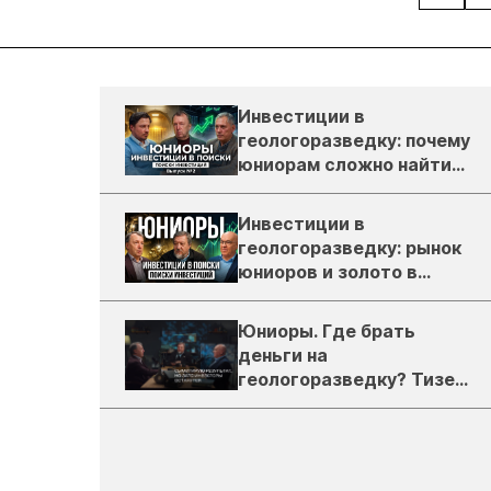
Инвестиции в
геологоразведку: почему
юниорам сложно найти
деньги
Инвестиции в
геологоразведку: рынок
юниоров и золото в
России
Юниоры. Где брать
деньги на
геологоразведку? Тизер
подкаста ЗиТ №1