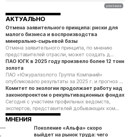
АКТУАЛЬНО
Отмена заявительного принципа: риски для
малого бизнеса и воспроизводства
минерально-сырьевой базы
Отмена заявительного принципа, по мнению
представителей отрасли, может создать д...
ПАО ЮГК в 2025 году произвело более 12 тонн
золота
ПАО «Южуралзолото Группа Компаний»
опубликовало результаты за 2025 г. и прогноз ...
Комитет по экологии продолжает работу над
законопроектом о рекультивационных фондах
Сегодня с участием профильных ведомств,
экспертов, представителей добывающих ком...
МНЕНИЯ
Поколение «Альфа» скоро
выйдет на рынок труда: чего
6
05.08.26
05.08.26
05.08.26