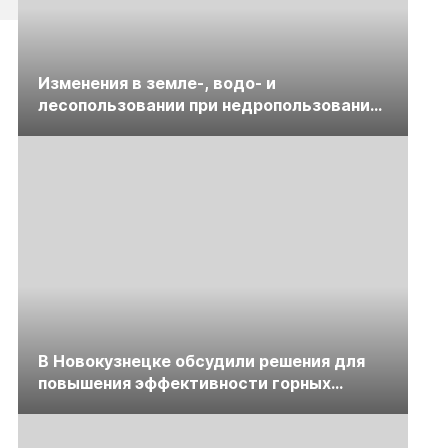
Изменения в земле-, водо- и
лесопользовании при недропользовании
обсудят на семинаре «ПравоТЭК»
В Новокузнецке обсудили решения для
повышения эффективности горных
предприятий