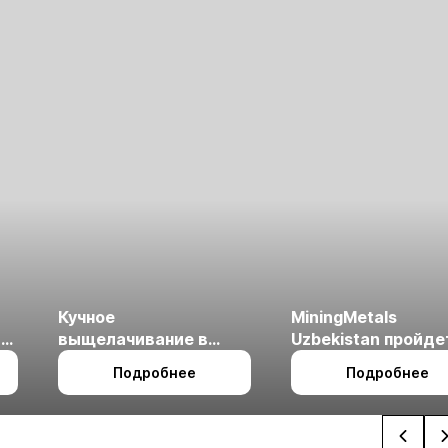
Кучное
MiningMetals
ые
выщелачивание в
Uzbekistan пройде
холодном климате
27 по 29 октября в 
Подробнее
Подробнее
Ташкент