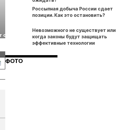
ожидать?
Россыпная добыча России сдает
позиции. Как это остановить?
Выставка «Рудник
Российская
Невозможного не существует или
т с
2026» пройдет в
отраслевая
когда законы будут защищать
г.
Екатеринбурге
энергетическая
эффективные технологии
Подробнее
Подробнее
конференция Р
2026
ФОТО