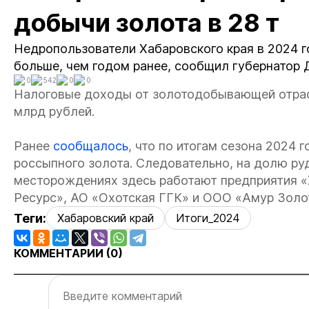
добычи золота в 28 т
Недропользователи Хабаровского края в 2024 го
больше, чем годом ранее, сообщил губернатор 
0
542
0
0
Налоговые доходы от золотодобывающей отрасл
млрд рублей.
Ранее
сообщалось
, что по итогам сезона 2024 
россыпного золота. Следовательно, на долю руд
месторождениях здесь работают предприятия 
Ресурс», АО «Охотская ГГК» и ООО «Амур Золот
Теги:
Хабаровский край
Итоги_2024
КОММЕНТАРИИ (
0
)