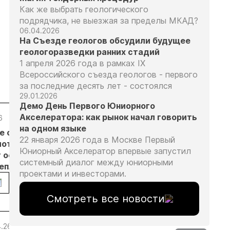
Как же выбрать геологического
подрядчика, не выезжая за пределы МКАД?
06.04.2026
На Съезде геологов обсудили будущее
геологоразведки ранних стадий
1 апреля 2026 года в рамках IX
Всероссийского съезда геологов - первого
за последние десять лет - состоялся
29.01.2026
Демо День Первого Юниорного
Акселератора: как рынок начал говорить
6
05.08.26
05.08.26
05.08.26
на одном языке
е с
Добыча
Кассация
Эксперты
22 января 2026 года в Москве Первый
лотников
золота на
оставила в
предложили
Юниорный Акселератор впервые запустил
т основанием
Камчатке
силе
изменить
системный диалог между юниорными
неплановых
снизилась
приговор
подходы к
проектами и инвесторами.
рок
на 20,3% в
по делу о
регулированию
пользователей
первом
незаконной
россыпной
Смотреть все новости
полугодии
добыче 43
золотодобычи
кг золота и
на фоне
серебра на
реформы
4.26
27.03.26
25.02.26
24.02.26
20.