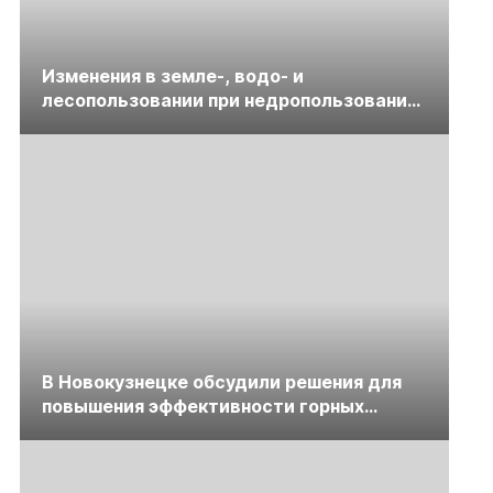
Изменения в земле-, водо- и
лесопользовании при недропользовании
обсудят на семинаре «ПравоТЭК»
В Новокузнецке обсудили решения для
повышения эффективности горных
предприятий