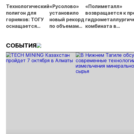
про
Технологический
«Русолово»
«Полиметалл»
МС
полигон для
установило
возвращается к пр
горняков: ТОГУ
новый рекорд
гидрометаллургич
оснащается
по объемам
комбината в
современным
производства
Хабаровском крае
оборудованием
СОБЫТИЯ
отечественного
производства