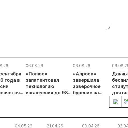
8.26
06.08.26
06.08.26
06.08.2
 сентября
«Полюс»
«Алроса»
Данны
6 года в
запатентовал
завершила
беспи
сии
технологию
заверочное
стану
еняется
извлечения до 98%
бурение на
для в
вительный
золота из
золоторудном
прове
нцип на
металлургического
месторождении
недро
сыпи:
шлака
Дегдекан
раслевые
ки и
04.05.26
21.04.26
08.04.26
02.0