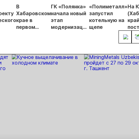
гнозы для
В
ГК «Полянка»
«Полиметалл»
На 
Б
оекту
Хабаровском
начала новый
запустил
(Ха
еского
крае в
этап
котельную на
край
первом
модернизации
щепе
пос
квартале
производства
нов
добыли 6,3
общ
тонны
золота