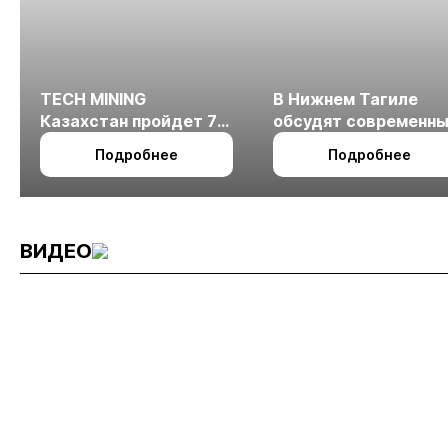
TECH MINING
В Нижнем Тагиле
Казахстан пройдет 7
обсудят современн
октября в Алматы
технологии
Подробнее
Подробнее
измельчения
минерального сырья
ВИДЕО