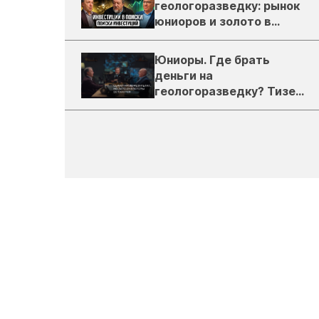
геологоразведку: рынок
юниоров и золото в
России
Юниоры. Где брать
деньги на
геологоразведку? Тизер
подкаста ЗиТ №1