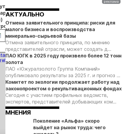
Урале
лицензирования
Кутыне
В
В
В
На
баровский
Хабаровском
Хабаровском
Хабаровском
об
АКТУАЛЬНО
)
крае к 2032
крае
крае
ОО
Отмена заявительного принципа: риски для
троили
году
отбирают
развивают
«Р
малого бизнеса и воспроизводства
ое
планируют
инвесторов
добычу
Ал
минерально-сырьевой базы
ежитие
добывать
для
золота
на
Отмена заявительного принципа, по мнению
более 40
аффинажного
на
представителей отрасли, может создать д...
тонн золота
завода
ПАО ЮГК в 2025 году произвело более 12 тонн
в год
золота
ПАО «Южуралзолото Группа Компаний»
опубликовало результаты за 2025 г. и прогноз ...
Комитет по экологии продолжает работу над
законопроектом о рекультивационных фондах
Сегодня с участием профильных ведомств,
экспертов, представителей добывающих ком...
МНЕНИЯ
Поколение «Альфа» скоро
выйдет на рынок труда: чего