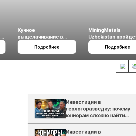
Кучное
MiningMetals
ые
выщелачивание в
Uzbekistan пройде
холодном климате
27 по 29 октября в 
Подробнее
Подробнее
Ташкент
Инвестиции в
геологоразведку: почему
юниорам сложно найти
деньги
Инвестиции в