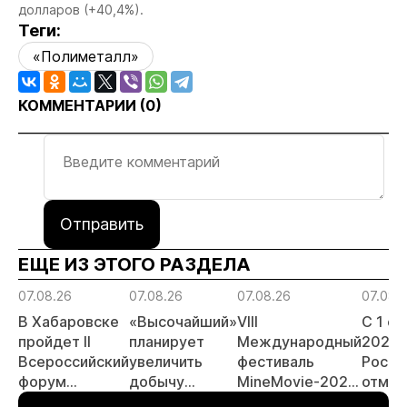
долларов (+40,4%).
Теги:
«Полиметалл»
КОММЕНТАРИИ (
0
)
Отправить
ЕЩЕ ИЗ ЭТОГО РАЗДЕЛА
07.08.26
07.08.26
07.08.26
07.08.
В Хабаровске
«Высочайший»
VIII
С 1 с
пройдет II
планирует
Международный
2026 
Всероссийский
увеличить
фестиваль
Росси
форум
добычу
MineMovie-2026
отмен
«Россыпное
золота до 10
открыл прием
заяви