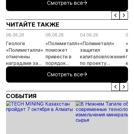
Смотреть все
золото
тонн в 2026
заявок
принц
России»
году
россы
отрас
ЧИТАЙТЕ ТАКЖЕ
риски
прогн
08.06.26
08.06.26
04.06.26
04.
МСБ
Геологи
«Полиметалл»
«Полиметалл»
«П
«Полиметалла»
поможет
защитил
воз
отмечены
привести в
капиталовложения
гид
наградами за
порядок
по проекту
ком
открытие
автодорогу в
«Новопетровское»
Ха
Смотреть все
месторождения
Певеке
«Андрей»
СОБЫТИЯ