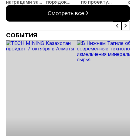
наградами за
порядок
по проекту
ком
открытие
автодорогу в
«Новопетровское»
Ха
Смотреть все
месторождения
Певеке
«Андрей»
СОБЫТИЯ