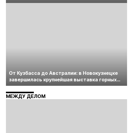
лицензирования, цифровизации, экспертизы
пройдет в начале июля
От Кузбасса до Австралии: в Новокузнецке
завершилась крупнейшая выставка горных
технологий «Недра России. Уголь России и
Майнинг»
МЕЖДУ ДЕЛОМ