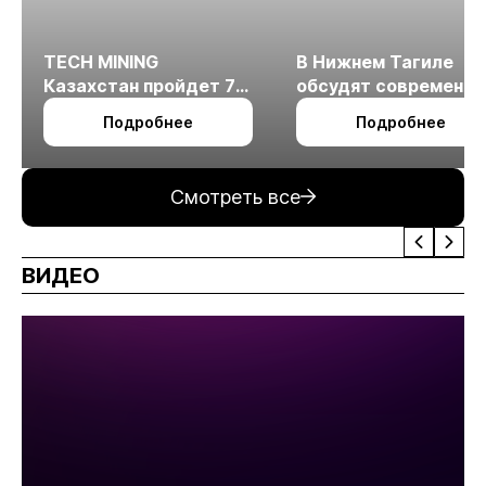
TECH MINING
В Нижнем Тагиле
Казахстан пройдет 7
обсудят современн
октября в Алматы
технологии
Подробнее
Подробнее
измельчения
минерального сырья
Смотреть все
ВИДЕО