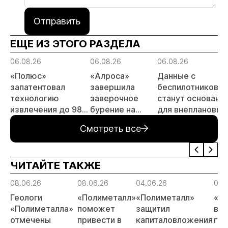
Отправить
ЕЩЕ ИЗ ЭТОГО РАЗДЕЛА
06.08.26
06.08.26
06.08.26
«Полюс»
«Алроса»
Данные с
запатентовал
завершила
беспилотников
технологию
заверочное
станут основани
извлечения до 98%
бурение на
для внеплановых
золота из
золоторудном
проверок
Смотреть все
металлургического
месторождении
недропользоват
шлака
Дегдекан
ЧИТАЙТЕ ТАКЖЕ
08.06.26
08.06.26
04.06.26
04.
Геологи
«Полиметалл»
«Полиметалл»
«П
«Полиметалла»
поможет
защитил
воз
отмечены
привести в
капиталовложения
гид