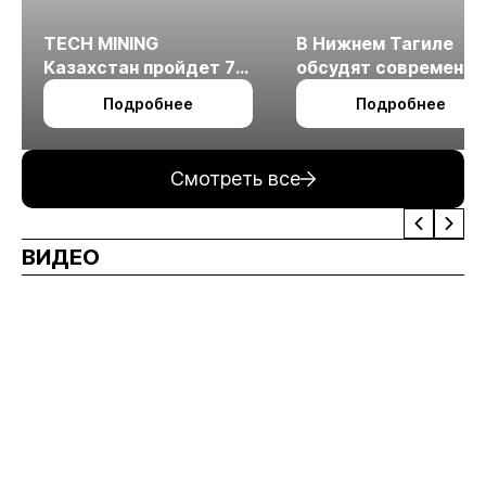
TECH MINING
В Нижнем Тагиле
Казахстан пройдет 7
обсудят современн
октября в Алматы
технологии
Подробнее
Подробнее
измельчения
минерального сырья
Смотреть все
ВИДЕО