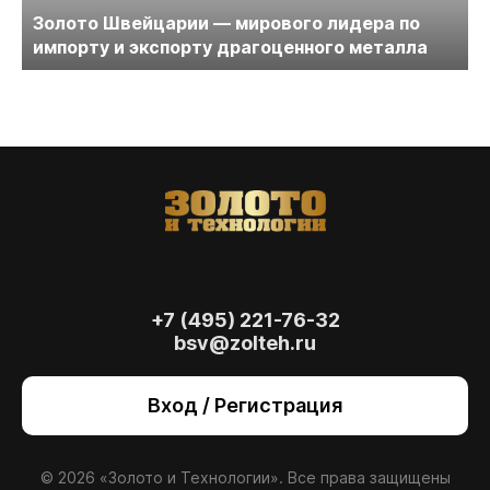
Золото Швейцарии — мирового лидера по
импорту и экспорту драгоценного металла
+7 (495) 221-76-32
bsv@zolteh.ru
На сайте осуществляется обработка файлов
cookie
, необходимых для работы сайта, а
Вход / Регистрация
также для анализа сайта и улучшения
предоставляемых сервисов с
использованием метрической программы
Яндекс.Метрика. Продолжая использовать
© 2026 «Золото и Технологии». Все права защищены
сайт, вы даете
согласие
на использование