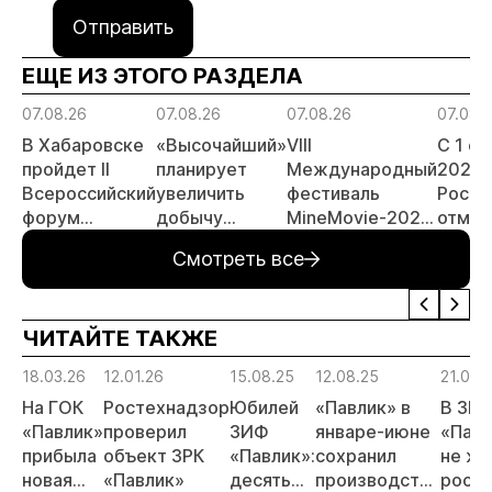
Отправить
ЕЩЕ ИЗ ЭТОГО РАЗДЕЛА
07.08.26
07.08.26
07.08.26
07.08.
В Хабаровске
«Высочайший»
VIII
С 1 с
пройдет II
планирует
Международный
2026 
Всероссийский
увеличить
фестиваль
Росси
форум
добычу
MineMovie-2026
отмен
«Россыпное
золота до 10
открыл прием
заяви
Смотреть все
золото
тонн в 2026
заявок
принц
России»
году
россы
отрас
ЧИТАЙТЕ ТАКЖЕ
риски
прогн
18.03.26
12.01.26
15.08.25
12.08.25
21.04.
МСБ
На ГОК
Ростехнадзор
Юбилей
«Павлик» в
В ЗРК
«Павлик»
проверил
ЗИФ
январе-июне
«Павл
прибыла
объект ЗРК
«Павлик»:
сохранил
не ж
новая
«Павлик»
десять
производство
роста