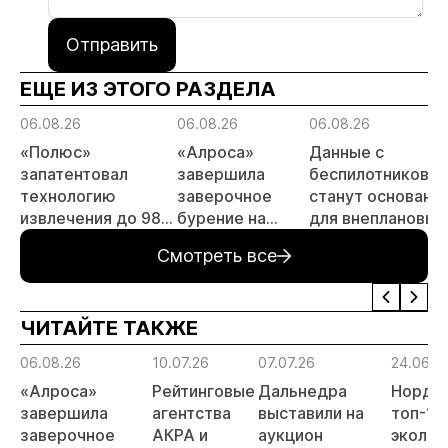
Отправить
ЕЩЕ ИЗ ЭТОГО РАЗДЕЛА
06.08.26
06.08.26
06.08.26
«Полюс»
«Алроса»
Данные с
запатентовал
завершила
беспилотников
технологию
заверочное
станут основани
извлечения до 98%
бурение на
для внеплановых
золота из
золоторудном
проверок
Смотреть все
металлургического
месторождении
недропользоват
шлака
Дегдекан
ЧИТАЙТЕ ТАКЖЕ
06.08.26
10.07.26
07.07.26
24.06.2
«Алроса»
Рейтинговые
Дальнедра
Нордго
завершила
агентства
выставили на
топ-10
заверочное
АКРА и
аукцион
эколог