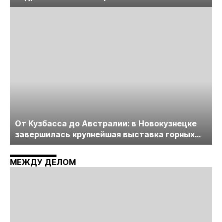
лицензирования, цифровизации, экспертизы
пройдет в начале июля
От Кузбасса до Австралии: в Новокузнецке
завершилась крупнейшая выставка горных
технологий «Недра России. Уголь России и
Майнинг»
МЕЖДУ ДЕЛОМ