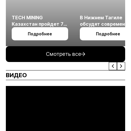
TECH MINING
В Нижнем Тагиле
Казахстан пройдет 7
обсудят современн
октября в Алматы
технологии
Подробнее
Подробнее
измельчения
минерального сырья
Смотреть все
ВИДЕО