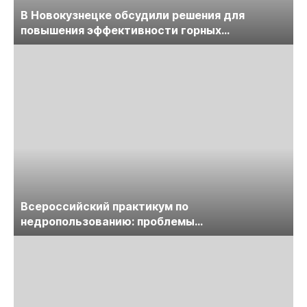
В Новокузнецке обсудили решения для
повышения эффективности горных
предприятий
Всероссийский практикум по
недропользованию: проблемы
лицензирования, цифровизации, экспертизы
пройдет в начале июля