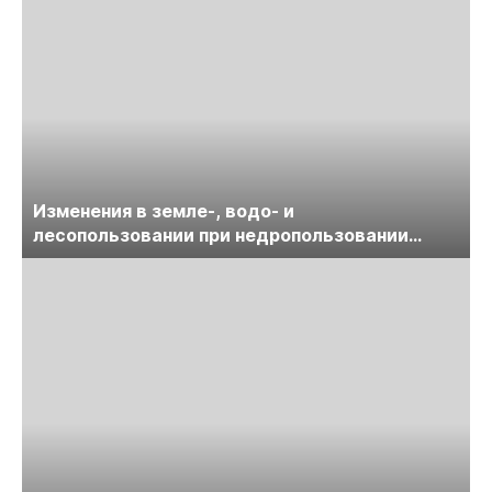
Изменения в земле-, водо- и
лесопользовании при недропользовании
обсудят на семинаре «ПравоТЭК»