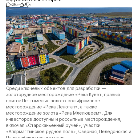
0
707
0
0
Среди ключевых объектов для разработки —
золоторудное месторождение «Река Кувет, правый
приток Пегтымель», золото-вольфрамовое
месторождение «Река Ленотап», а также
месторождение золота «Река Млелювеем». Для
инвесторов доступны и россыпные месторождения,
включая «Староканьенный ручей», участки
«Алярмагтынское рудное поле», Озерная, Пеледонская и
Палянгайское рудные поля.