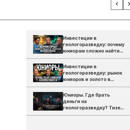
Инвестиции в
геологоразведку: почему
юниорам сложно найти
деньги
Инвестиции в
геологоразведку: рынок
юниоров и золото в
России
Юниоры. Где брать
деньги на
геологоразведку? Тизер
подкаста ЗиТ №1