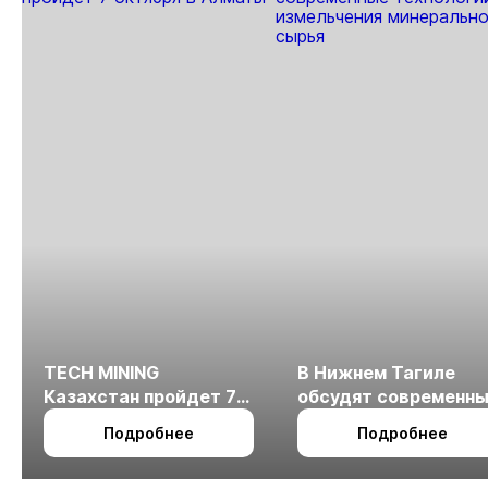
золота
TECH MINING
В Нижнем Тагиле
Казахстан пройдет 7
обсудят современн
октября в Алматы
технологии
Подробнее
Подробнее
измельчения
минерального сырья