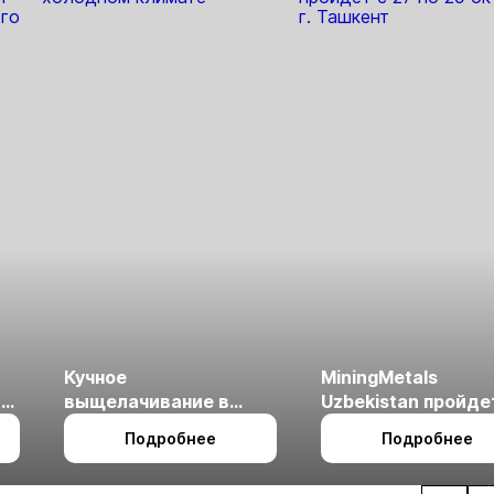
Кучное
MiningMetals
ые
выщелачивание в
Uzbekistan пройде
холодном климате
27 по 29 октября в 
Подробнее
Подробнее
Ташкент