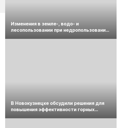
Изменения в земле-, водо- и
лесопользовании при недропользовании
обсудят на семинаре «ПравоТЭК»
В Новокузнецке обсудили решения для
повышения эффективности горных
предприятий