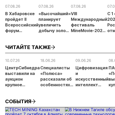
07.08.26
07.08.26
07.08.26
07.0
В Хабаровске
«Высочайший»
VIII
С 1
пройдет II
планирует
Международный
202
Всероссийский
увеличить
фестиваль
Рос
форум
добычу золота
MineMovie-2026
отм
«Россыпное
до 10 тонн в
открыл прием
зая
золото
2026 году
заявок
при
ЧИТАЙТЕ ТАКЖЕ
России»
рос
от
рис
10.07.26
18.06.26
09.06.26
08.
про
ЦентрСибнедра
Специалисты
Цифровизация
ПА
МС
выставили на
«Полюса»
и
«П
аукцион
рассказали об
искусственный
вы
крупное
особенностях
интеллект
ку
россыпное
буровзрывных
важнейшие
до
месторождение
работ на
темы
об
СОБЫТИЯ
Аканак-
месторождении
отраслевой
Накатами с
Сухой лог
конференции в
запасами 530 кг
Красноярске