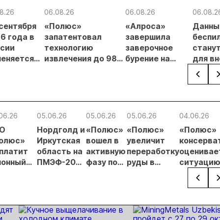
8.26
06.08.26
06.08.26
06.08.2
 сентября
«Полюс»
«Алроса»
Данны
6 года в
запатентовал
завершила
беспи
сии
технологию
заверочное
стану
еняется
извлечения до 98%
бурение на
для в
вительный
золота из
золоторудном
прове
нцип на
металлургического
месторождении
недро
сыпи:
шлака
Дегдекан
раслевые
ки и
06.26
05.06.26
05.06.26
05.06.26
04.06.26
гнозы для
О
Нордголд и
«Полюс»
«Полюс»
«Полюс»
Б
олюс»
Иркутская
вошел в
увеличит
консерва
платит
область на
активную
переработку
оценивае
понный
ПМЭФ-2026
фазу по
руды в
ситуацию
ход по
подписали
освоению
Якутии до 5
рынке зо
лигациям
соглашение
«Сухого
миллионов
по проекту
Лога»
тонн
«Урях»