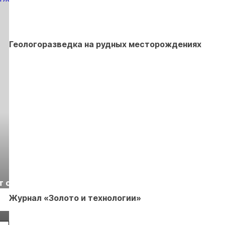
Геологоразведка на рудных месторождениях
Выставка «Рудник
Российская
т с
2026» пройдет в
отраслевая
г.
Екатеринбурге
энергетическая
Журнал «Золото и технологии»
Подробнее
Подробнее
конференция Р
2026