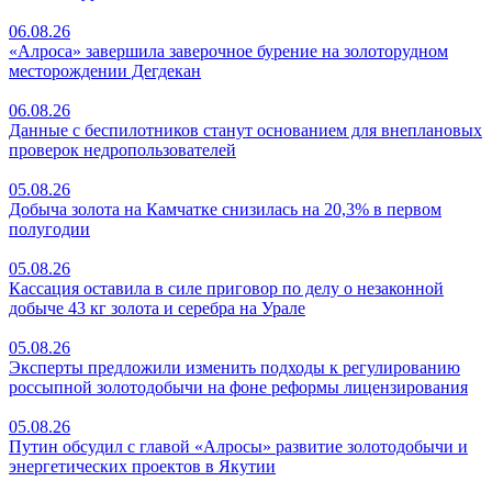
06.08.26
«Алроса» завершила заверочное бурение на золоторудном
месторождении Дегдекан
06.08.26
Данные с беспилотников станут основанием для внеплановых
проверок недропользователей
05.08.26
Добыча золота на Камчатке снизилась на 20,3% в первом
полугодии
05.08.26
Кассация оставила в силе приговор по делу о незаконной
добыче 43 кг золота и серебра на Урале
05.08.26
Эксперты предложили изменить подходы к регулированию
россыпной золотодобычи на фоне реформы лицензирования
05.08.26
Путин обсудил с главой «Алросы» развитие золотодобычи и
энергетических проектов в Якутии