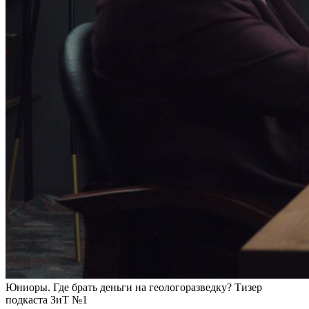
Юниоры. Где брать деньги на геологоразведку? Тизер
подкаста ЗиТ №1