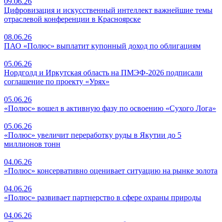
09.06.26
Цифровизация и искусственный интеллект важнейшие темы
отраслевой конференции в Красноярске
08.06.26
ПАО «Полюс» выплатит купонный доход по облигациям
05.06.26
Нордголд и Иркутская область на ПМЭФ-2026 подписали
соглашение по проекту «Урях»
05.06.26
«Полюс» вошел в активную фазу по освоению «Сухого Лога»
05.06.26
«Полюс» увеличит переработку руды в Якутии до 5
миллионов тонн
04.06.26
«Полюс» консервативно оценивает ситуацию на рынке золота
04.06.26
«Полюс» развивает партнерство в сфере охраны природы
04.06.26