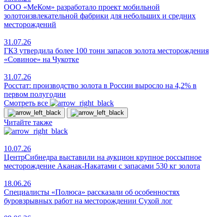
ООО «МеКом» разработало проект мобильной
золотоизвлекательной фабрики для небольших и средних
месторождений
31.07.26
ГКЗ утвердила более 100 тонн запасов золота месторождения
«Совиное» на Чукотке
31.07.26
Росстат: производство золота в России выросло на 4,2% в
первом полугодии
Смотреть все
Читайте также
10.07.26
ЦентрСибнедра выставили на аукцион крупное россыпное
месторождение Аканак-Накатами с запасами 530 кг золота
18.06.26
Специалисты «Полюса» рассказали об особенностях
буровзрывных работ на месторождении Сухой лог