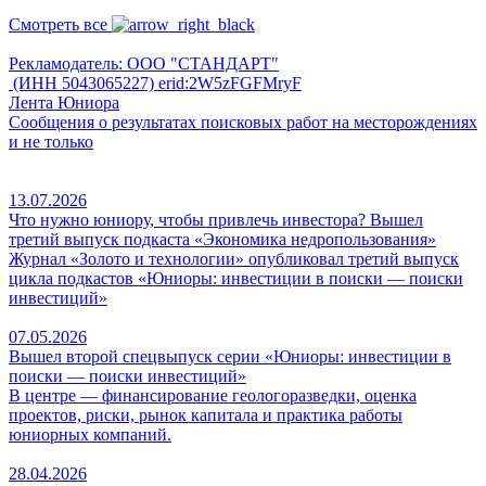
Смотреть все
Рекламодатель: ООО "СТАНДАРТ"
(ИНН 5043065227) erid:2W5zFGFMryF
Лента Юниора
Сообщения о результатах поисковых работ на месторождениях
и не только
13.07.2026
Что нужно юниору, чтобы привлечь инвестора? Вышел
третий выпуск подкаста «Экономика недропользования»
Журнал «Золото и технологии» опубликовал третий выпуск
цикла подкастов «Юниоры: инвестиции в поиски — поиски
инвестиций»
07.05.2026
Вышел второй спецвыпуск серии «Юниоры: инвестиции в
поиски — поиски инвестиций»
В центре — финансирование геологоразведки, оценка
проектов, риски, рынок капитала и практика работы
юниорных компаний.
28.04.2026