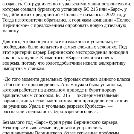
создавать. Сотрудничество с уральскими машиностроителями,
которые создали бурильную установку БС 215 или «Барс», у
бодайбинских предприятий «Полюса» началось в 2022 году.
Тогда изготовители обратились к горнякам компании «Полюс
Вернинское» с предложением опробовать новую дизельную
машину.
Для того, чтобы оценить все возможности установки, её
необходимо было испытать в самых сложных условиях. Под
этот критерий карьер Вернинского месторождения подходил
как нельзя лучше. Кроме того, «Барс» появился очень
вовремя, потому что золотодобытчики искали альтернативу
импортным станкам.
«До того момента дизельных буровых станков данного класса
в России не производилось. А нам нужна была установка,
которая работает на дизельном приводе и бурит породу
вращательным способом. БС 215 — экспериментальный
вариант, лишь несколько таких машин проходили испытания
на рудниках Урала и угольных разрезах Кузбасса», —
рассказали специалисты буро-взрывного дела.
Без малого год «Барс» бурил руды Вернинского карьера.
Некоторые выявляемые недостатки устранялись
специалистами Вернинского, более серьезные проблемы