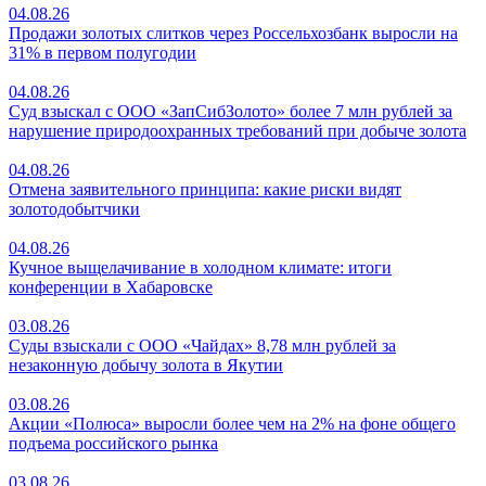
04.08.26
Продажи золотых слитков через Россельхозбанк выросли на
31% в первом полугодии
04.08.26
Суд взыскал с ООО «ЗапСибЗолото» более 7 млн рублей за
нарушение природоохранных требований при добыче золота
04.08.26
Отмена заявительного принципа: какие риски видят
золотодобытчики
04.08.26
Кучное выщелачивание в холодном климате: итоги
конференции в Хабаровске
03.08.26
Суды взыскали с ООО «Чайдах» 8,78 млн рублей за
незаконную добычу золота в Якутии
03.08.26
Акции «Полюса» выросли более чем на 2% на фоне общего
подъема российского рынка
03.08.26