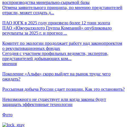
воспроизводства минерально-сырьевой базы
Отмена заявительного принципа, по мнению представителей
отрасли, может создать д...
ПАО ЮГК в 2025 году произвело более 12 тонн золота
ПАО «Южуралзолото Группа Компаний» опубликовало
результаты за 2025 г. и прогноз ...
Комитет по экологии продолжает работу над законопроектом
о рекультивационных фондах
Сегодня с участием профильных ведомств, экспертов,
представителей добывающих ком...
мнения
Поколение «Альфа» скоро выйдет на рынок труда: чего
ожидать?
Россыпная добыча России сдает позиции. Как это остановить?
Невозможного не существует или когда законы будут
защищать эффективные технологии
Фото