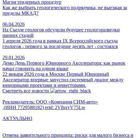
Магия тендерных процедур
Как же выбрать геологического подрядчика, не выезжая за
пределы МКАД?
06.04.2026
На Съезде геологов обсудили будущее геологоразведки
ранних стадий
1 апреля 2026 года в рамках IX Всероссийского съезда
геологов - первого за последние десять лет - состоялся
29.01.2026
Демо День Первого Юниорного Акселератора: как рынок
начал говорить на одном языке
22 января 2026 года в Москве Первый Юниорный
Акселератор впервые запустил системный диалог между
юниорными проектами и инвесторами.
Смотреть все новости
Рекламодатель: ООО «Компания СИМ-авто»
(ИНН 7729588182) erid: 2VfnxyV75Lw
АКТУАЛЬНО
Отмена заявительного принципа: риски для малого бизнеса и