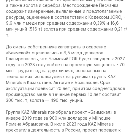
а также золота и серебра. Месторождение Песчанка
содержит измеренные, выявленные и предполагаемые
ресурсы, оцененные в соответствии с Кодексом JORC, -
9,9 млн т меди при среднем содержании 0,39% и 16,6
млн унций (516 т) золота при среднем содержании 0,21 г/
т.
До смены собственника капзатраты в освоение
«Баимской» оценивались в 8,5 млрд долларов.
Планировалось, что Баимский ГОК будет запущен к 2027
году, а в 2028 году выйдет на проектную мощность - 70
млн т руды в год на двух линиях, основанных на
технологиях, используемых на рудниках группы KAZ
Minerals в Казахстане: Актогае и Бозшаколе. Срок
эксплуатации превысит 20 лет, при этом среднегодовое
производство меди в течение первых 10 лет составит
300 тыс. т, золота — 490 тыс. унций.
Группа KAZ Minerals приобрела проект «Баимская» в
январе 2019 года за 900 млн долларов у Millhouse
Романа Абрамовича. В июле 2023 года KAZ Minerals
прекратила деятельность в России, проект перешел к