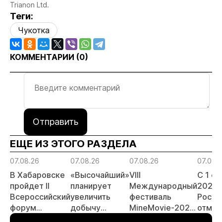
Trianon Ltd.
Теги:
Чукотка
КОММЕНТАРИИ (
0
)
Отправить
ЕЩЕ ИЗ ЭТОГО РАЗДЕЛА
07.08.26
07.08.26
07.08.26
07.08.
В Хабаровске
«Высочайший»
VIII
С 1 с
пройдет II
планирует
Международный
2026 
Всероссийский
увеличить
фестиваль
Росси
форум
добычу
MineMovie-2026
отмен
«Россыпное
золота до 10
открыл прием
заяви