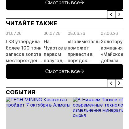
Смотреть все
золото
тонн в 2026
заявок
принц
России»
году
россы
отрас
ЧИТАЙТЕ ТАКЖЕ
риски
прогн
31.07.26
30.07.26
08.06.26
02.06.26
МСБ
ГКЗ утвердила
На
«Полиметалл»
Золоторудн
более 100 тонн
Чукотке в
поможет
компания
запасов золота
первом
привести в
«Майское»
месторождения
полугодии
порядок
добыла
«Совиное» на
добыли
автодорогу в
десять
Смотреть все
Чукотке
11,3 тонны
Певеке
миллионов
золота
тонн руды
СОБЫТИЯ