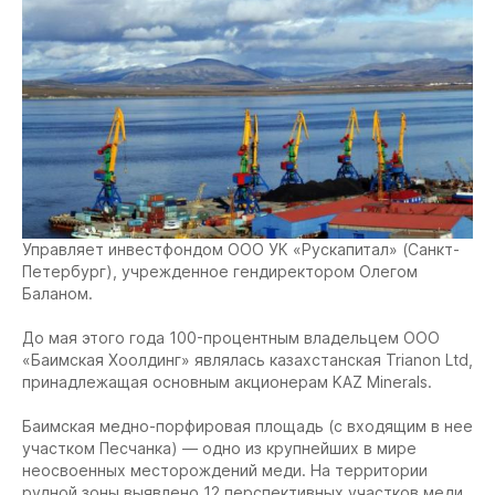
Управляет инвестфондом ООО УК «Рускапитал» (Санкт-
Петербург), учрежденное гендиректором Олегом
Баланом.
До мая этого года 100-процентным владельцем ООО
«Баимская Хоолдинг» являлась казахстанская Trianon Ltd,
принадлежащая основным акционерам KAZ Minerals.
Баимская медно-порфировая площадь (с входящим в нее
участком Песчанка) — одно из крупнейших в мире
неосвоенных месторождений меди. На территории
рудной зоны выявлено 12 перспективных участков меди,