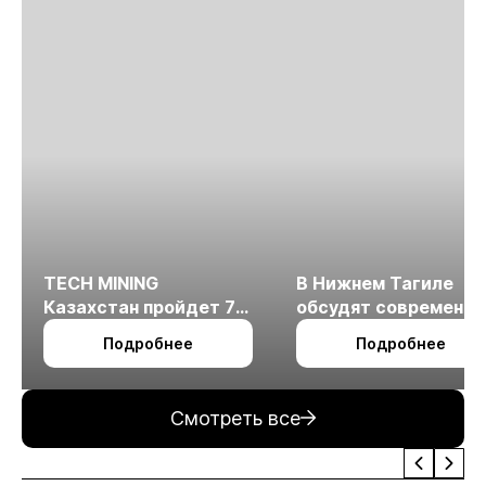
TECH MINING
В Нижнем Тагиле
Казахстан пройдет 7
обсудят современн
октября в Алматы
технологии
Подробнее
Подробнее
измельчения
минерального сырья
Смотреть все