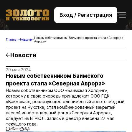
Вход / Регистрация
+7 (495) 221-76-32
bsv@zolteh.ru
Новым собственником Баимского проекта стала «Северная
Главная
Новости
Аврора»
Новости
29 мая 2024
Новым собственником Баимского
проекта стала «Северная Аврора»
Новым собственником ООО «Баимская Холдинг»,
которому в свою очередь принадлежит ООО ГДК
«Баимская», реализующее одноименный золото-медный
проект на Чукотке, стал комбинированный закрытый
паевой инвестиционный фонд «Северная Аврора»,
следует из ЕГРЮЛ. Запись в реестр внесена 27 мая
текущего года.
0
9910
0
0