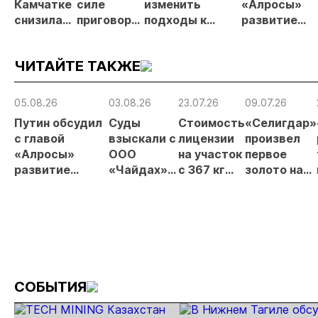
Камчатке
силе
изменить
«Алросы»
снизилась
приговор
подходы к
развитие
на 20,3% в
по делу о
регулированию
золотодобы
первом
незаконной
россыпной
и
ЧИТАЙТЕ ТАКЖЕ
полугодии
добыче 43
золотодобычи
энергетичес
кг золота и
на фоне
проектов в
серебра на
реформы
Якутии
05.08.26
03.08.26
23.07.26
09.07.26
Урале
лицензирования
Путин обсудил
Суды
Стоимость
«Селигдар»
с главой
взыскали с
лицензии
произвел
«Алросы»
ООО
на участок
первое
развитие
«Чайдах»
с 367 кг
золото на
золотодобычи
8,78 млн
золота в
ЗИФ
и
рублей за
Якутии
«Хвойное»
энергетических
незаконную
выросла
проектов в
добычу
почти в 50
Якутии
золота в
раз
Якутии
СОБЫТИЯ