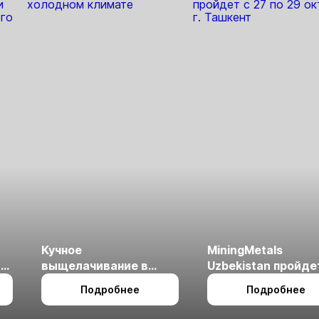
Кучное
MiningMetals
ые
выщелачивание в
Uzbekistan пройде
холодном климате
27 по 29 октября в 
Подробнее
Подробнее
Ташкент