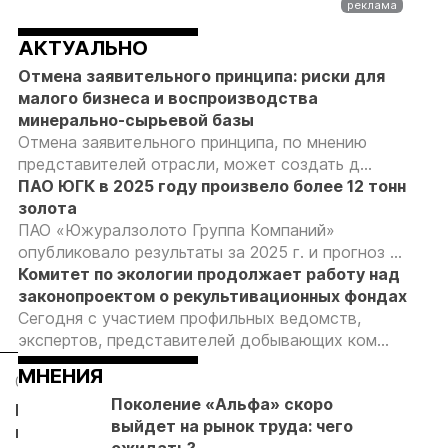
АКТУАЛЬНО
Отмена заявительного принципа: риски для
малого бизнеса и воспроизводства
минерально-сырьевой базы
Отмена заявительного принципа, по мнению
представителей отрасли, может создать д...
ПАО ЮГК в 2025 году произвело более 12 тонн
золота
ПАО «Южуралзолото Группа Компаний»
опубликовало результаты за 2025 г. и прогноз ...
Комитет по экологии продолжает работу над
законопроектом о рекультивационных фондах
Сегодня с участием профильных ведомств,
экспертов, представителей добывающих ком...
МНЕНИЯ
04.08.26
03.08.26
03.08.26
03.08.26
Поколение «Альфа» скоро
Кучное
Суды
Акции
ООО «МеК
выйдет на рынок труда: чего
выщелачивание
взыскали с
«Полюса»
разработа