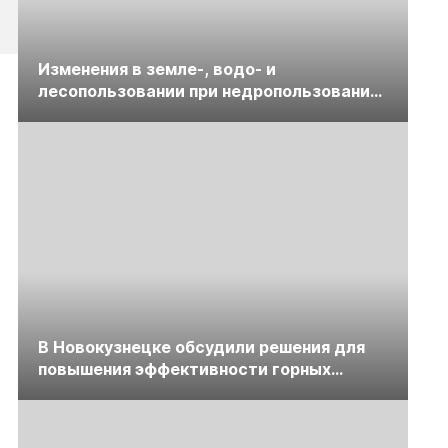
Изменения в земле-, водо- и
лесопользовании при недропользовании
обсудят на семинаре «ПравоТЭК»
В Новокузнецке обсудили решения для
повышения эффективности горных
предприятий