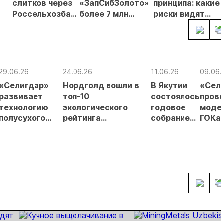
слитков через
«ЗапСибЗолото»
принципа: какие
Россельхозбанк
более 7 млн
риски видят
чи
выросли на 31%
рублей за
золотодобытчи
в первом
нарушение
ких
полугодии
природоохранных
требований при
добыче золота
29.06.26
24.06.26
11.06.26
09.06
«Селигдар»
Нордголд вошли в
В Якутии
«Сел
развивает
топ-10
состоялось
пров
технологию
экологического
годовое
моде
полусухого
рейтинга
собрание
ГОКа
складирования
недропользователей
акционеров
«Ряб
хвостов
Якутии
АЛРОСА
Якут