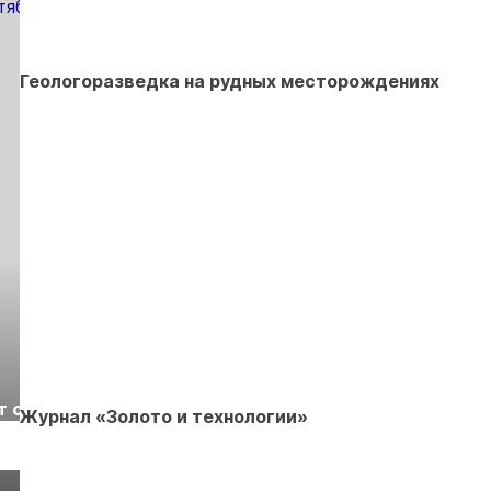
Геологоразведка на рудных месторождениях
Выставка «Рудник
Российская
т с
2026» пройдет в
отраслевая
Журнал «Золото и технологии»
г.
Екатеринбурге
энергетическая
Подробнее
Подробнее
конференция Р
2026