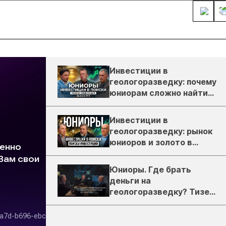
Инвестиции в
геологоразведку: почему
юниорам сложно найти
деньги
Инвестиции в
геологоразведку: рынок
юниоров и золото в
России
Юниоры. Где брать
деньги на
геологоразведку? Тизер
подкаста ЗиТ №1