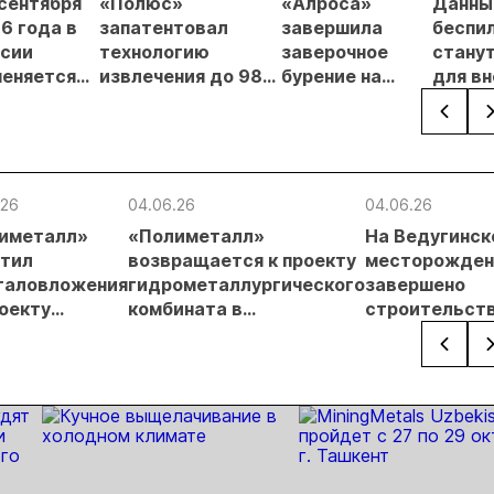
 сентября
«Полюс»
«Алроса»
Данны
6 года в
запатентовал
завершила
беспи
сии
технологию
заверочное
стану
еняется
извлечения до 98%
бурение на
для в
вительный
золота из
золоторудном
прове
нцип на
металлургического
месторождении
недро
сыпи:
шлака
Дегдекан
раслевые
ки и
.26
04.06.26
04.06.26
гнозы для
иметалл»
«Полиметалл»
На Ведугинск
Б
тил
возвращается к проекту
месторожден
таловложения
гидрометаллургического
завершено
роекту
комбината в
строительст
опетровское»
Хабаровском крае
выделенной
сети LTE/5G