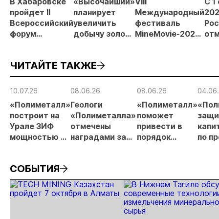
В Хабаровске
«Высочайший»
VIII
С 1
пройдет II
планирует
Международный
202
Всероссийский
увеличить
фестиваль
Рос
форум
добычу золота
MineMovie-2026
отм
«Россыпное
до 10 тонн в
открыл прием
зая
золото
2026 году
заявок
при
ЧИТАЙТЕ ТАКЖЕ
России»
рос
от
рис
10.07.26
08.06.26
08.06.26
04.06
про
«Полиметалл»
Геологи
«Полиметалл»
«Пол
МС
построит на
«Полиметалла»
поможет
защи
Урале ЗИФ
отмечены
привести в
капи
мощностью 3
наградами за
порядок
по п
млн тонн руды
открытие
автодорогу в
«Нов
в год
месторождения
Певеке
СОБЫТИЯ
«Андрей»