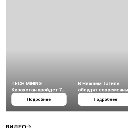
TECH MINING
В Нижнем Тагиле
Казахстан пройдет 7
обсудят современн
октября в Алматы
технологии
Подробнее
Подробнее
измельчения
минерального сырья
ВИДЕО