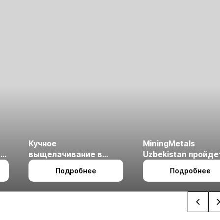
Кучное
MiningMetals
ые
выщелачивание в
Uzbekistan пройде
холодном климате
27 по 29 октября в 
Подробнее
Подробнее
Ташкент