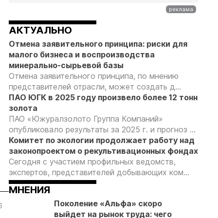
АКТУАЛЬНО
Отмена заявительного принципа: риски для
малого бизнеса и воспроизводства
минерально-сырьевой базы
Отмена заявительного принципа, по мнению
представителей отрасли, может создать д...
ПАО ЮГК в 2025 году произвело более 12 тонн
золота
ПАО «Южуралзолото Группа Компаний»
опубликовало результаты за 2025 г. и прогноз ...
Комитет по экологии продолжает работу над
законопроектом о рекультивационных фондах
Сегодня с участием профильных ведомств,
экспертов, представителей добывающих ком...
МНЕНИЯ
Поколение «Альфа» скоро
6
05.08.26
05.08.26
05.08.26
выйдет на рынок труда: чего