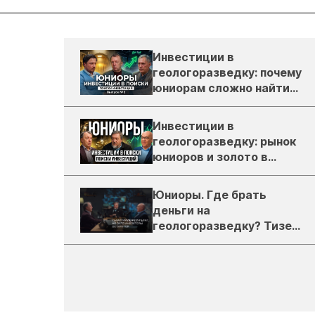
Инвестиции в
геологоразведку: почему
юниорам сложно найти
деньги
Инвестиции в
геологоразведку: рынок
юниоров и золото в
России
Юниоры. Где брать
деньги на
геологоразведку? Тизер
подкаста ЗиТ №1