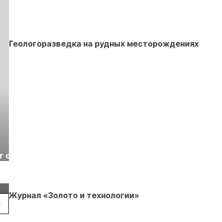
Геологоразведка на рудных месторождениях
Выставка «Рудник
Российская
т с
2026» пройдет в
отраслевая
г.
Екатеринбурге
энергетическая
Подробнее
Подробнее
конференция Р
2026
Журнал «Золото и технологии»