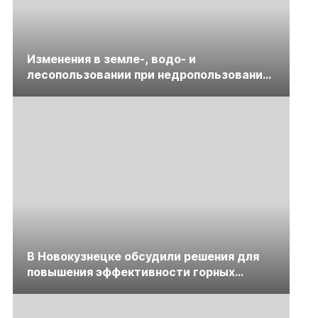
Изменения в земле-, водо- и
лесопользовании при недропользовании
обсудят на семинаре «ПравоТЭК»
В Новокузнецке обсудили решения для
повышения эффективности горных
предприятий